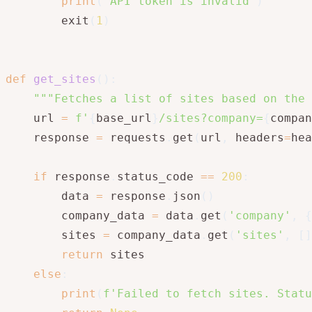
print
(
'API token is invalid'
)
        exit
(
1
)
def
get_sites
(
)
:
"""Fetches a list of sites based on the 
    url 
=
f'
{
base_url
}
/sites?company=
{
compan
    response 
=
 requests
.
get
(
url
,
 headers
=
hea
if
 response
.
status_code 
==
200
:
        data 
=
 response
.
json
(
)
        company_data 
=
 data
.
get
(
'company'
,
{
        sites 
=
 company_data
.
get
(
'sites'
,
[
]
return
 sites

else
:
print
(
f'Failed to fetch sites. Statu