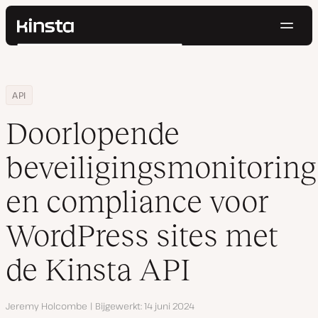
Navig
Kinsta®
Zoeken
Platform
Oplossingen
Inloggen
Probeer gratis
Home
Hulpbronnen
Blog
Doorlopende beveiligingsmonitoring en compliance voor WordPre
API
Prijzen
Bronnen
Doorlopende
Contact
beveiligingsmonitoring
en compliance voor
WordPress sites met
de Kinsta API
Auteur
Jeremy Holcombe
Bijgewerkt
14 juni 2024