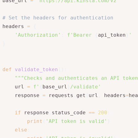
base_url 
=
'https://api.kinsta.com/v2'
# Set the headers for authentication
headers 
=
{
'Authorization'
:
f'Bearer 
{
api_token
}
'
}
def
validate_token
(
)
:
"""Checks and authenticates an API token
    url 
=
f'
{
base_url
}
/validate'
    response 
=
 requests
.
get
(
url
,
 headers
=
hea
if
 response
.
status_code 
==
200
:
print
(
'API token is valid'
)
else
: