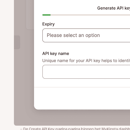
De Create API Key pagina pagina binnen het MyKinsta dashb