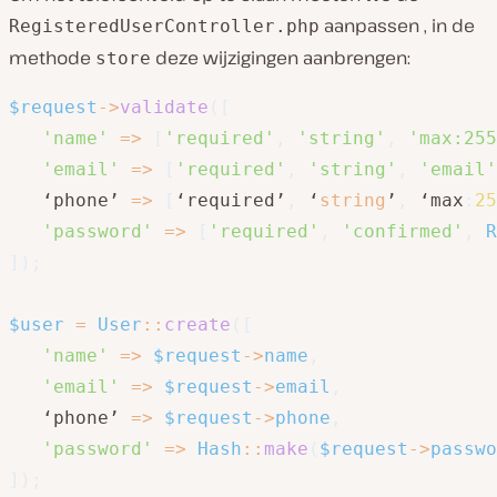
aanpassen , in de
RegisteredUserController.php
methode
deze wijzigingen aanbrengen:
store
$request
->
validate
(
[
'name'
=>
[
'required'
,
'string'
,
'max:255
'email'
=>
[
'required'
,
'string'
,
'email'
   ‘phone’ 
=>
[
‘required’
,
 ‘
string
’
,
 ‘max
:
25
'password'
=>
[
'required'
,
'confirmed'
,
R
]
)
;
$user
=
User
::
create
(
[
'name'
=>
$request
->
name
,
'email'
=>
$request
->
email
,
   ‘phone’ 
=>
$request
->
phone
,
'password'
=>
Hash
::
make
(
$request
->
passwo
]
)
;