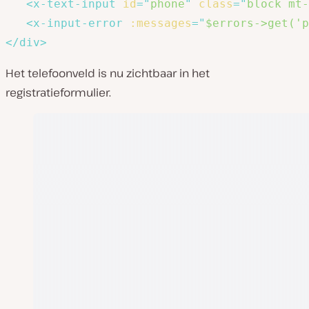
<
x-text-input
id
=
"
phone
"
class
=
"
block mt-
<
x-input-error
:messages
=
"
$errors->get('p
</
div
>
Het telefoonveld is nu zichtbaar in het
registratieformulier.