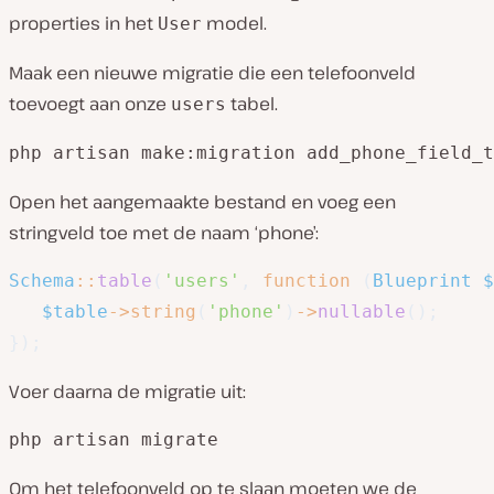
properties in het
model.
User
Maak een nieuwe migratie die een telefoonveld
toevoegt aan onze
tabel.
users
php artisan make:migration add_phone_field_t
Open het aangemaakte bestand en voeg een
stringveld toe met de naam ‘phone’:
Schema
::
table
(
'users'
,
function
(
Blueprint
$
$table
->
string
(
'phone'
)
->
nullable
(
)
;
}
)
;
Voer daarna de migratie uit:
php artisan migrate
Om het telefoonveld op te slaan moeten we de