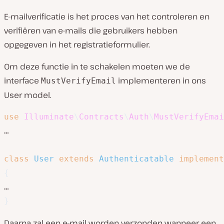
E-mailverificatie is het proces van het controleren en
verifiëren van e-mails die gebruikers hebben
opgegeven in het registratieformulier.
Om deze functie in te schakelen moeten we de
interface
implementeren in ons
MustVerifyEmail
User model.
use
Illuminate
\
Contracts
\
Auth
\
MustVerifyEmai
…

class
User
extends
Authenticatable
implement
{
}
Daarna zal een e-mail worden verzonden wanneer een