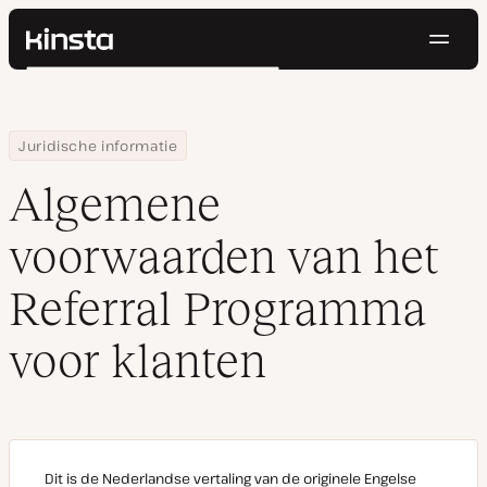
Navig
Kinsta®
Zoeken
Platform
Oplossingen
Inloggen
Probeer gratis
Home
Algemene voorwaarden van het Referral Programma voor klante
Juridische informatie
Prijzen
Bronnen
Algemene
Contact
voorwaarden van het
Referral Programma
voor klanten
Dit is de Nederlandse vertaling van de originele Engelse