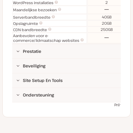
2
WordPress installaties
Nee
Maandelijkse bezoeken
40GB
Serverbandbreedte
20GB
Opslagruimte
250GB
CDN bandbreedte
Aanbevolen voor e-
Nee
commerce/lidmaatschap websites
Prestatie
Beveiliging
Site Setup En Tools
Ondersteuning
Prijzen zi