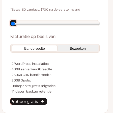
$0
$59
*Betaal $0 vandaag, $700 na de eerste maand
Bespaar $140 door jaarlijks te betalen
Facturatie op basis van
Bandbreedte
Bezoeken
WordPress installaties
2 WordPress installaties
Serverbandbreedte
40GB serverbandbreedte
CDN bandbreedte
250GB CDN-bandbreedte
Opslagruimte
20GB Opslag
Onbeperkte migraties
Onbeperkte gratis migraties
Backup retentie
14 dagen backup retentie
Probeer gratis