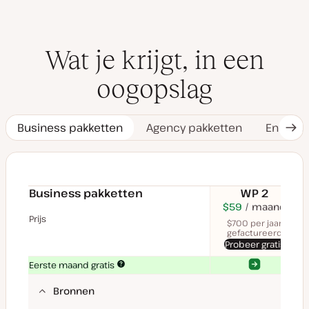
Wat je krijgt, in een
oogopslag
Business pakketten
Agency pakketten
Enterpr
Vol
tab
Business pakketten
WP 2
$70
USD
$59
maand
USD
$11
U
maand
maa
Prijs
$700 per jaar
gefactureerd
Probeer gratis
Ja
Ja
Eerste maand gratis
Bronnen