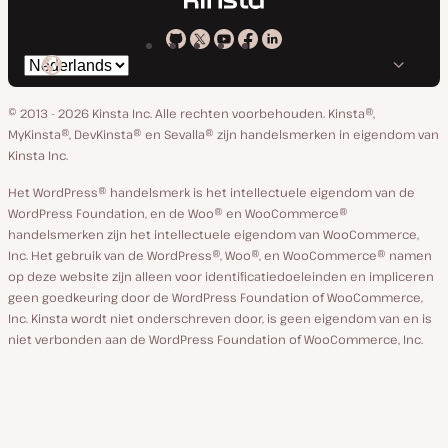
Kinsta
Kinsta
Kinsta
Kinsta
Kinsta
Selecteer
op
op
op
op
op
taal
GitHub
X
YouTube
Facebook
Linkedin
© 2013 - 2026 Kinsta Inc. Alle rechten voorbehouden.
Kinsta®,
MyKinsta®, DevKinsta® en Sevalla® zijn handelsmerken in eigendom van
Kinsta Inc.
Het WordPress® handelsmerk is het intellectuele eigendom van de
WordPress Foundation, en de Woo® en WooCommerce®
handelsmerken zijn het intellectuele eigendom van WooCommerce,
Inc. Het gebruik van de WordPress®, Woo®, en WooCommerce® namen
op deze website zijn alleen voor identificatiedoeleinden en impliceren
geen goedkeuring door de WordPress Foundation of WooCommerce,
Inc. Kinsta wordt niet onderschreven door, is geen eigendom van en is
niet verbonden aan de WordPress Foundation of WooCommerce, Inc.