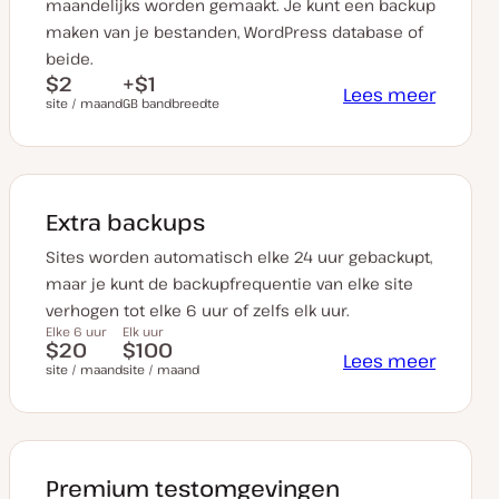
maandelijks worden gemaakt. Je kunt een backup
maken van je bestanden, WordPress database of
beide.
$2
+$1
Lees meer
site / maand
GB bandbreedte
Extra backups
Sites worden automatisch elke 24 uur gebackupt,
maar je kunt de backupfrequentie van elke site
verhogen tot elke 6 uur of zelfs elk uur.
Elke 6 uur
Elk uur
$20
$100
Lees meer
site / maand
site / maand
Premium testomgevingen