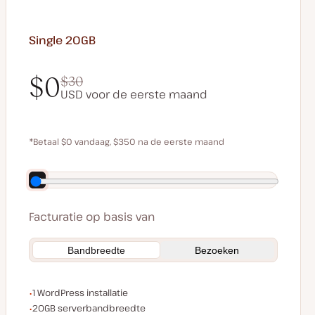
Single 20GB
$0
$30
USD voor de eerste maand
$0
$30
*Betaal $0 vandaag, $350 na de eerste maand
Bespaar $70 door jaarlijks te betalen
Facturatie op basis van
Bandbreedte
Bezoeken
WordPress installaties
1 WordPress installatie
Serverbandbreedte
20GB serverbandbreedte