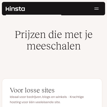
Navig
Kinsta®
Zoeken
Platform
Oplossingen
Inloggen
Probeer gratis
Prijzen die met je
Prijzen
Bronnen
meeschalen
Contact
Voor losse sites
Ideaal voor bedrijven, blogs en winkels – Krachtige
hosting voor één veeleisende site.