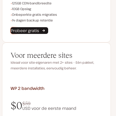
CDN bandbreedte
125GB CDN-bandbreedte
Opslagruimte
10GB Opslag
Onbeperkte migraties
Onbeperkte gratis migraties
Backup retentie
14 dagen backup retentie
Probeer gratis
Voor meerdere sites
Ideaal voor site-eigenaren met 2+ sites – Eén pakket,
meerdere installaties, eenvoudig beheer.
WP 2
bandwidth
$0
$59
USD voor de eerste maand