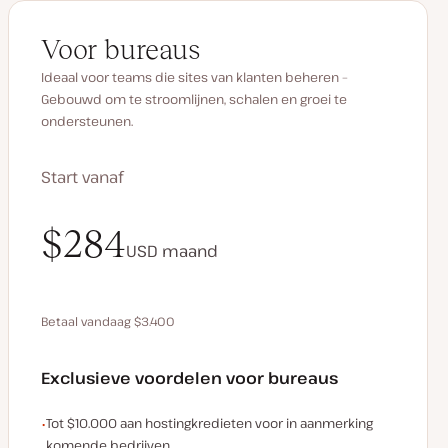
Voor bureaus
Ideaal voor teams die sites van klanten beheren –
Gebouwd om te stroomlijnen, schalen en groei te
ondersteunen.
Start vanaf
$340
$284
USD
USD
maand
maand
Betaal vandaag $3.400
Bespaar $680 door jaarlijks te betalen
Exclusieve voordelen voor bureaus
Voorbeelden van exclusieve voordelen voor bureaus:
Tot $10.000 aan hostingkredieten voor in aanmerking
komende bedrijven