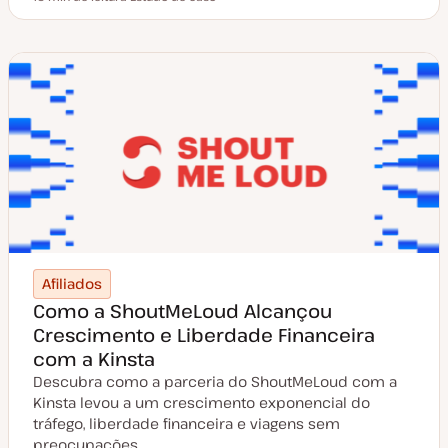
Tempo de leitura
T
i
p
o
d
e
a
r
t
i
g
o
Afiliados
Como a ShoutMeLoud Alcançou
Crescimento e Liberdade Financeira
com a Kinsta
Descubra como a parceria do ShoutMeLoud com a
Kinsta levou a um crescimento exponencial do
tráfego, liberdade financeira e viagens sem
preocupações…