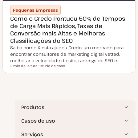
Pequenas Empresas
Como o Credo Pontuou 50% de Tempos
de Carga Mais Rápidos, Taxas de
Conversão mais Altas e Melhoras
Classificações do SEO
Saiba como Kinsta ajudou Credo, um mercado para
encontrar consultores de marketing digital vetted,
melhorar a velocidade do site, rankings de SEO e…
2 min de leitura
Estudo de caso
Tempo de leitura
T
i
p
o
d
e
a
r
t
i
Produtos
g
o
Casos de uso
Serviços