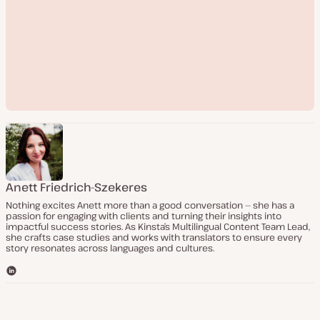
Anett Friedrich-Szekeres
R
Nothing excites Anett more than a good conversation — she has a
e
passion for engaging with clients and turning their insights into
p
impactful success stories. As Kinsta’s Multilingual Content Team Lead,
r
she crafts case studies and works with translators to ensure every
o
story resonates across languages and cultures.
d
u
L
z
i
i
n
r
k
v
í