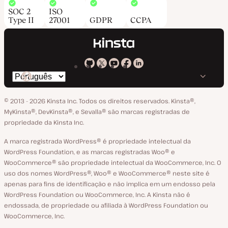
SOC 2
ISO
Type II
27001
GDPR
CCPA
Kinsta
Kinsta
Kinsta
Kinsta
Kinsta
Trocar
em
no
no
no
no
o
GitHub
X
YouTube
Facebook
LinkedIn
© 2013 - 2026 Kinsta Inc. Todos os direitos reservados.
Kinsta®‚
idioma
MyKinsta®‚ DevKinsta®‚ e Sevalla® são marcas registradas de
propriedade da Kinsta Inc.
A marca registrada WordPress® é propriedade intelectual da
WordPress Foundation, e as marcas registradas Woo® e
WooCommerce® são propriedade intelectual da WooCommerce, Inc. O
uso dos nomes WordPress®, Woo® e WooCommerce® neste site é
apenas para fins de identificação e não implica em um endosso pela
WordPress Foundation ou WooCommerce, Inc. A Kinsta não é
endossada, de propriedade ou afiliada à WordPress Foundation ou
WooCommerce, Inc.