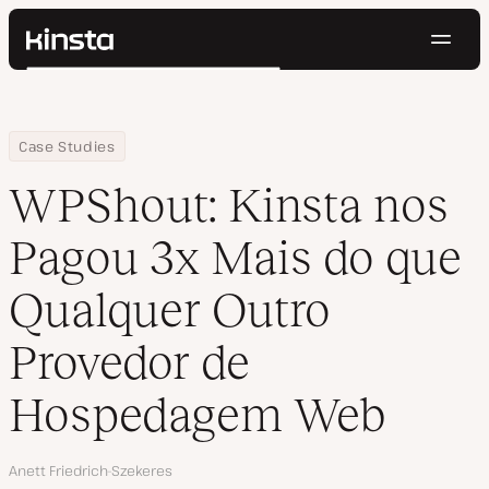
Nave
Kinsta®
Pesquisar
Plataforma
Soluções
Login
Testar gratuitamente
Home
Empresa
WPShout: Kinsta nos Pagou 3x Mais do que Qualquer Outro Pr
Case Studies
Preços
Recursos
WPShout: Kinsta nos
Contato
Pagou 3x Mais do que
Qualquer Outro
Provedor de
Hospedagem Web
Autor
Anett Friedrich-Szekeres