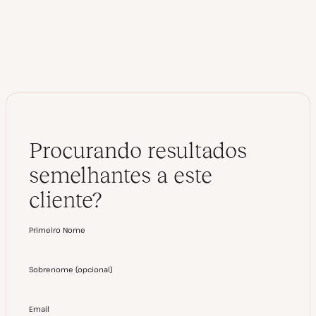
e
d
d
e
I
o
n
Procurando resultados
semelhantes a este
cliente?
Primeiro Nome
Sobrenome
(
opcional
)
Email