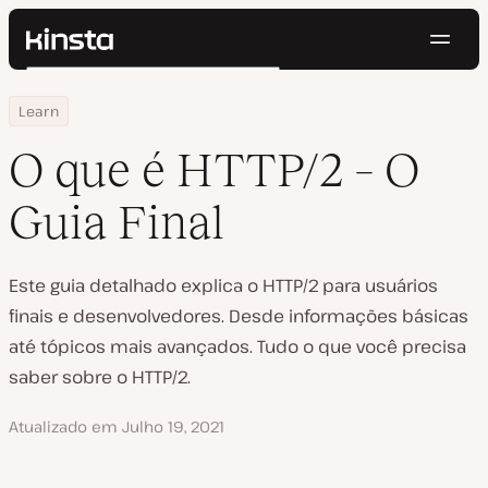
Nave
Kinsta®
Pesquisar
Plataforma
Home
Centro de Recursos
O que é HTTP/2 – O Guia Final
Learn
Soluções
Login
Testar gratuitamente
Preços
O que é HTTP/2 – O
Recursos
Contato
Guia Final
Este guia detalhado explica o HTTP/2 para usuários
finais e desenvolvedores. Desde informações básicas
até tópicos mais avançados. Tudo o que você precisa
saber sobre o HTTP/2.
Atualizado em
Julho 19, 2021