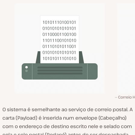
Correio 
O sistema é semelhante ao serviço de correio postal. A
carta (Payload) é inserida num envelope (Cabeçalho)
com o endereço de destino escrito nele e selado com
cola e selo postal (Rodapé) antes de ser despachada.