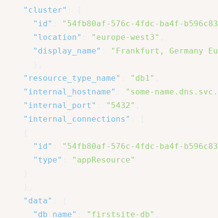
"cluster"
:
{
"id"
:
"54fb80af-576c-4fdc-ba4f-b596c83
"location"
:
"europe-west3"
,
"display_name"
:
"Frankfurt, Germany Eu
}
,
"resource_type_name"
:
"db1"
,
"internal_hostname"
:
"some-name.dns.svc.
"internal_port"
:
"5432"
,
"internal_connections"
:
[
{
"id"
:
"54fb80af-576c-4fdc-ba4f-b596c83
"type"
:
"appResource"
}
]
,
"data"
:
{
"db_name"
:
"firstsite-db"
,