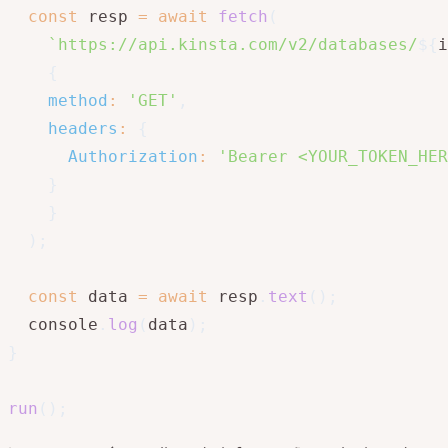
const
 resp 
=
await
fetch
(
`
https://api.kinsta.com/v2/databases/
${
i
{
method
:
'GET'
,
headers
:
{
Authorization
:
'Bearer <YOUR_TOKEN_HER
}
}
)
;
const
 data 
=
await
 resp
.
text
(
)
;
  console
.
log
(
data
)
;
}
run
(
)
;