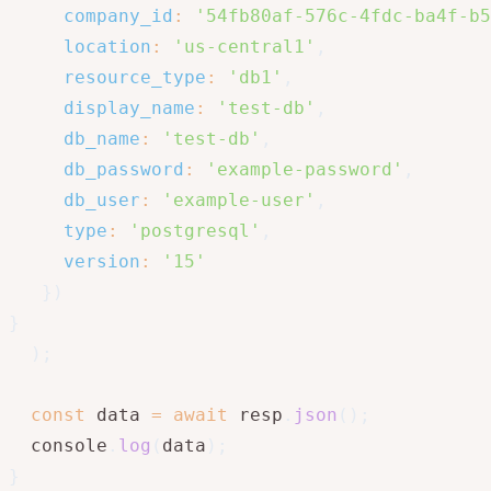
company_id
:
'54fb80af-576c-4fdc-ba4f-b5
location
:
'us-central1'
,
resource_type
:
'db1'
,
display_name
:
'test-db'
,
db_name
:
'test-db'
,
db_password
:
'example-password'
,
db_user
:
'example-user'
,
type
:
'postgresql'
,
version
:
'15'
}
)
}
)
;
const
 data 
=
await
 resp
.
json
(
)
;
  console
.
log
(
data
)
;
}