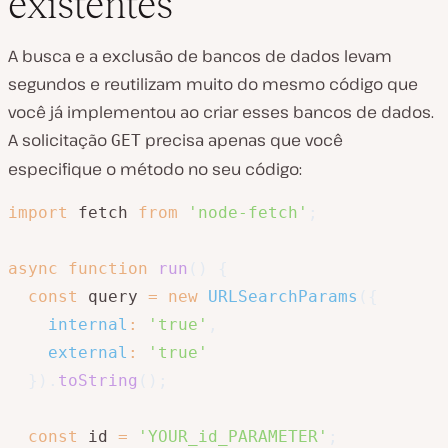
existentes
A busca e a exclusão de bancos de dados levam
segundos e reutilizam muito do mesmo código que
você já implementou ao criar esses bancos de dados.
A solicitação
precisa apenas que você
GET
especifique o método no seu código:
import
 fetch 
from
'node-fetch'
;
async
function
run
(
)
{
const
 query 
=
new
URLSearchParams
(
{
internal
:
'true'
,
external
:
'true'
}
)
.
toString
(
)
;
const
 id 
=
'YOUR_id_PARAMETER'
;