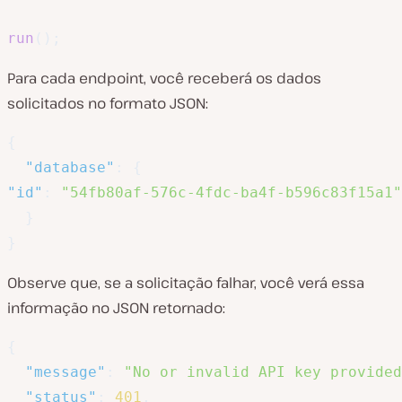
run
(
)
;
Para cada endpoint, você receberá os dados
solicitados no formato JSON:
{
"database"
:
{
"id"
:
"54fb80af-576c-4fdc-ba4f-b596c83f15a1"
}
}
Observe que, se a solicitação falhar, você verá essa
informação no JSON retornado:
{
"message"
:
"No or invalid API key provide
"status"
:
401
,