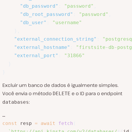
"db_password"
:
"password"
,
"db_root_password"
:
"password"
,
"db_user"
:
"username"
}
,
"external_connection_string"
:
"postgresq
"external_hostname"
:
"firstsite-db-postg
"external_port"
:
"31866"
}
}
Excluir um banco de dados é igualmente simples.
Você envia o método
e o ID para o endpoint
DELETE
:
databases
const
 resp 
=
await
fetch
(
`
https://api.kinsta.com/v2/databases/
${
id
}