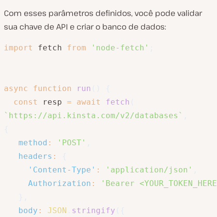
Com esses parâmetros definidos, você pode validar
sua chave de API e criar o banco de dados:
import
 fetch 
from
'node-fetch'
;
async
function
run
(
)
{
const
 resp 
=
await
fetch
(
`
https://api.kinsta.com/v2/databases
`
,
{
method
:
'POST'
,
headers
:
{
'Content-Type'
:
'application/json'
,
Authorization
:
'Bearer <YOUR_TOKEN_HERE
}
,
body
:
JSON
.
stringify
(
{