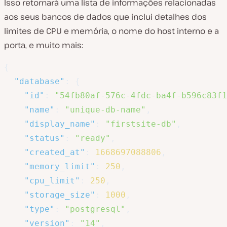
Isso retornará uma lista de informações relacionadas
aos seus bancos de dados que inclui detalhes dos
limites de CPU e memória, o nome do host interno e a
porta, e muito mais:
{
"database"
:
{
"id"
:
"54fb80af-576c-4fdc-ba4f-b596c83f1
"name"
:
"unique-db-name"
,
"display_name"
:
"firstsite-db"
,
"status"
:
"ready"
,
"created_at"
:
1668697088806
,
"memory_limit"
:
250
,
"cpu_limit"
:
250
,
"storage_size"
:
1000
,
"type"
:
"postgresql"
,
"version"
:
"14"
,