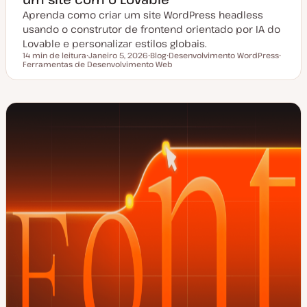
Aprenda como criar um site WordPress headless
usando o construtor de frontend orientado por IA do
Lovable e personalizar estilos globais.
14 min de leitura
Janeiro 5, 2026
Blog
Desenvolvimento WordPress
Tempo de leitura
Ferramentas de Desenvolvimento Web
D
T
T
T
a
i
ó
ó
t
p
p
p
a
o
i
i
d
d
c
c
e
e
o
o
a
a
t
r
u
t
a
i
l
g
i
o
z
a
ç
ã
o