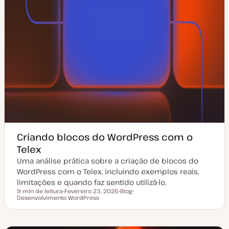
o
Criando blocos do WordPress com o
Telex
Uma análise prática sobre a criação de blocos do
WordPress com o Telex, incluindo exemplos reais,
limitações e quando faz sentido utilizá-lo.
9 min de leitura
Fevereiro 23, 2026
Blog
Tempo de leitura
Desenvolvimento WordPress
D
T
T
a
i
ó
t
p
p
a
o
i
d
d
c