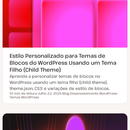
Estilo Personalizado para Temas de
Blocos do WordPress Usando um Tema
Filho (Child Theme)
Aprenda a personalizar temas de blocos no
WordPress usando um tema filho (child theme),
theme.json, CSS e variações de estilo de blocos.
10 min de leitura
Julho 22, 2025
Blog
Desenvolvimento WordPress
Tempo de leitura
Temas WordPress
D
T
T
T
a
i
ó
ó
t
p
p
p
a
o
i
i
d
d
c
c
e
e
o
o
a
a
t
r
u
t