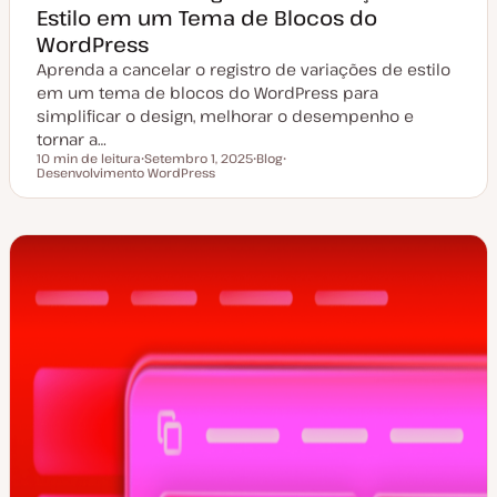
Estilo em um Tema de Blocos do
WordPress
Aprenda a cancelar o registro de variações de estilo
em um tema de blocos do WordPress para
simplificar o design, melhorar o desempenho e
tornar a…
10 min de leitura
Setembro 1, 2025
Blog
Tempo de leitura
Desenvolvimento WordPress
D
T
T
a
i
ó
t
p
p
a
o
i
d
d
c
e
e
o
a
a
t
r
u
t
a
i
l
g
i
o
z
a
ç
ã
o