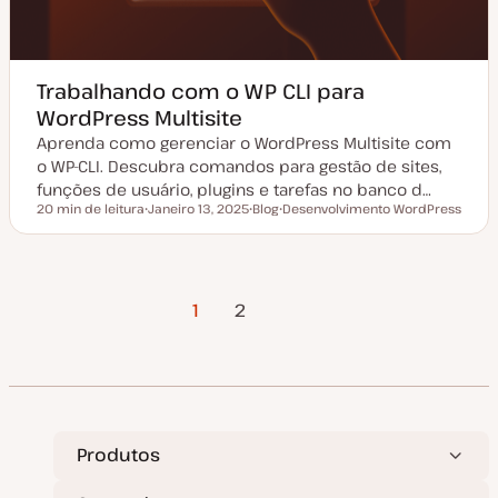
Trabalhando com o WP CLI para
WordPress Multisite
Aprenda como gerenciar o WordPress Multisite com
o WP-CLI. Descubra comandos para gestão de sites,
funções de usuário, plugins e tarefas no banco d…
20 min de leitura
Janeiro 13, 2025
Blog
Desenvolvimento WordPress
Tempo de leitura
D
T
T
a
i
ó
t
p
p
a
o
i
d
d
c
Próxima
Paginação
e
e
o
1
2
a
a
Página
t
r
u
t
dos
a
i
l
g
i
o
conteúdos
z
a
ç
ã
Produtos
o