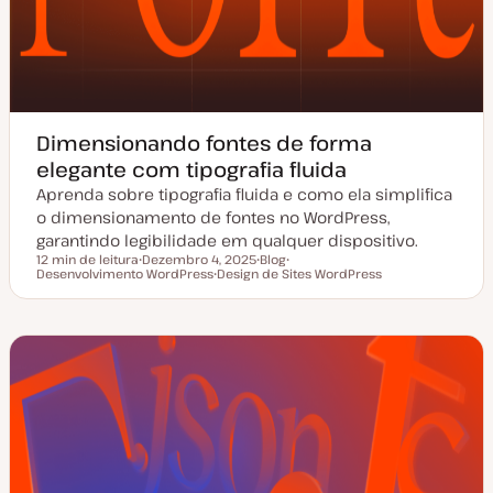
Dimensionando fontes de forma
elegante com tipografia fluida
Aprenda sobre tipografia fluida e como ela simplifica
o dimensionamento de fontes no WordPress,
garantindo legibilidade em qualquer dispositivo.
12 min de leitura
Dezembro 4, 2025
Blog
Tempo de leitura
Desenvolvimento WordPress
D
Design de Sites WordPress
T
T
a
T
i
ó
t
ó
p
p
a
p
o
i
d
i
d
c
e
c
e
o
a
o
a
t
r
u
t
a
i
l
g
i
o
z
a
ç
ã