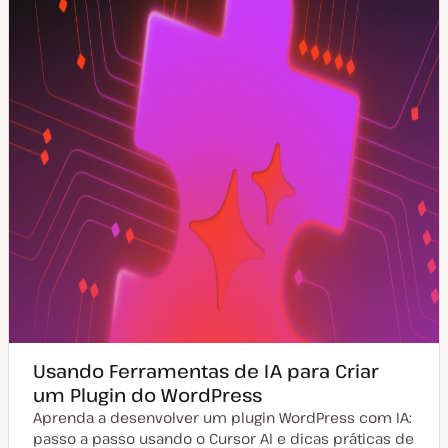
a
i
l
g
i
o
z
a
ç
ã
o
Usando Ferramentas de IA para Criar
um Plugin do WordPress
Aprenda a desenvolver um plugin WordPress com IA:
passo a passo usando o Cursor AI e dicas práticas de