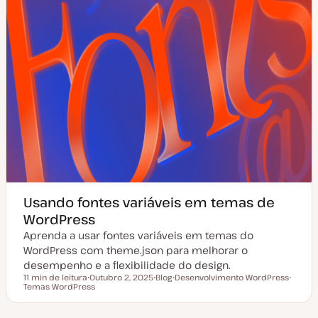
o
Usando fontes variáveis em temas de
WordPress
Aprenda a usar fontes variáveis em temas do
WordPress com theme.json para melhorar o
desempenho e a flexibilidade do design.
11 min de leitura
Outubro 2, 2025
Blog
Desenvolvimento WordPress
Tempo de leitura
Temas WordPress
D
T
T
T
a
i
ó
ó
t
p
p
p
a
o
i
i