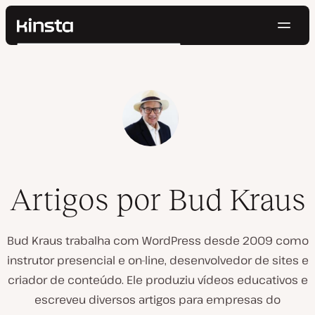
Nave
Kinsta®
Pesquisar
Plataforma
Soluções
Login
Testar gratuitamente
Preços
Recursos
Contato
Artigos por Bud Kraus
Bud Kraus trabalha com WordPress desde 2009 como
instrutor presencial e on-line, desenvolvedor de sites e
criador de conteúdo. Ele produziu vídeos educativos e
escreveu diversos artigos para empresas do