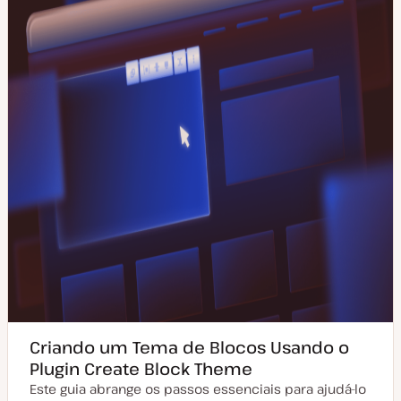
u
t
a
i
l
g
i
o
z
a
ç
ã
o
Criando um Tema de Blocos Usando o
Plugin Create Block Theme
Este guia abrange os passos essenciais para ajudá-lo