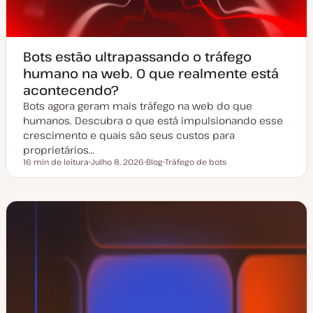
Bots estão ultrapassando o tráfego
humano na web. O que realmente está
acontecendo?
Bots agora geram mais tráfego na web do que
humanos. Descubra o que está impulsionando esse
crescimento e quais são seus custos para
proprietários…
16 min de leitura
Julho 8, 2026
Blog
Tráfego de bots
Tempo de leitura
D
T
T
a
i
ó
t
p
p
a
o
i
d
d
c
e
e
o
a
a
t
r
u
t
a
i
l
g
i
o
z
a
ç
ã