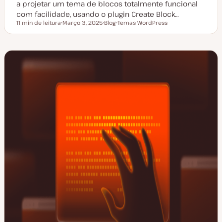
a projetar um tema de blocos totalmente funcional
com facilidade, usando o plugin Create Block…
11 min de leitura
Março 3, 2025
Blog
Temas WordPress
Tempo de leitura
D
T
T
a
i
ó
t
p
p
a
o
i
d
d
c
e
e
o
a
a
t
r
u
t
a
i
l
g
i
o
z
a
ç
ã
o