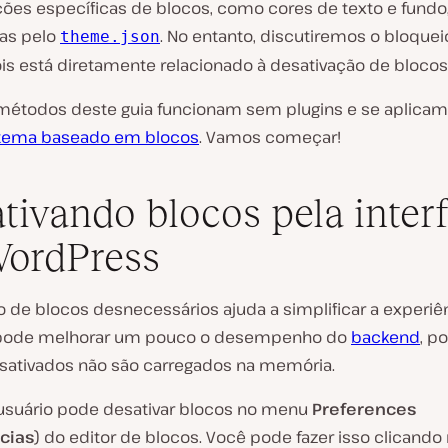
ções específicas de blocos, como cores de texto e fundo
as pelo
. No entanto, discutiremos o bloquei
theme.json
ois está diretamente relacionado à desativação de blocos
métodos deste guia funcionam sem plugins e se aplicam
tema baseado em blocos
. Vamos começar!
tivando blocos pela inter
ordPress
 de blocos desnecessários ajuda a simplificar a experiê
 pode melhorar um pouco o desempenho do
backend
, p
sativados não são carregados na memória.
usuário pode desativar blocos no menu
Preferences
cias
) do editor de blocos. Você pode fazer isso clicand