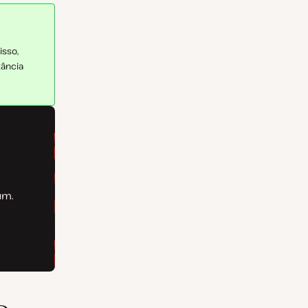
isso,
tância