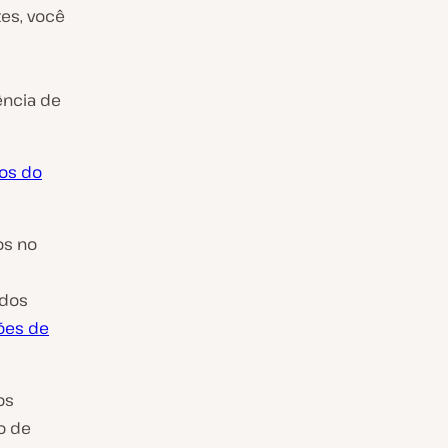
zes, você
ência de
os do
os no
ídos
ões de
os
o de