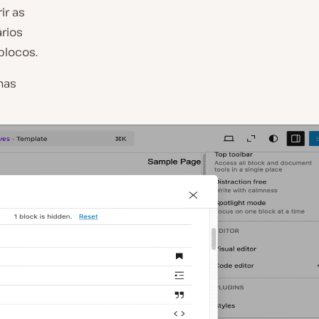
ir as
ários
blocos.
nas