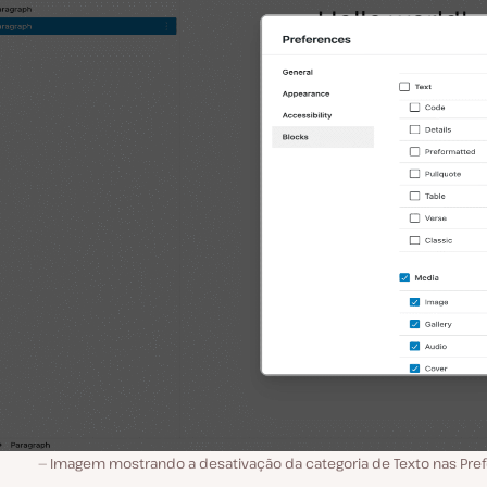
Imagem mostrando a desativação da categoria de Texto nas Pref