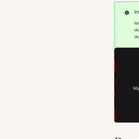
I
Is
de
do