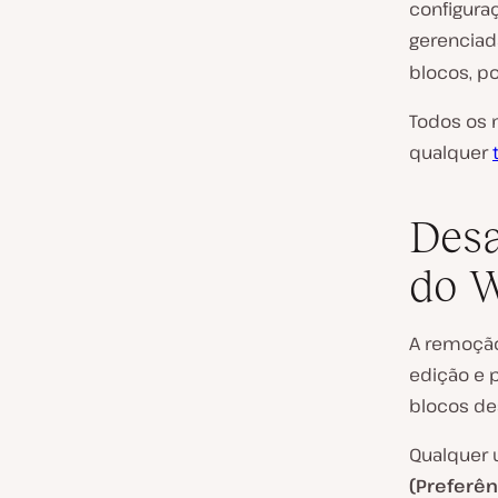
configura
gerenciad
blocos, p
Todos os 
qualquer
Desa
do W
A remoção
edição e
blocos de
Qualquer 
(Preferên