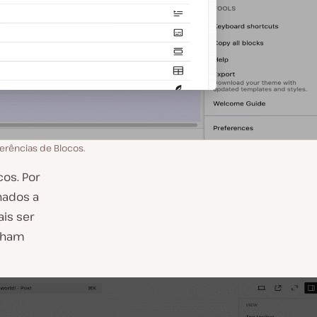
erências de Blocos.
cos. Por
nados a
is ser
enham