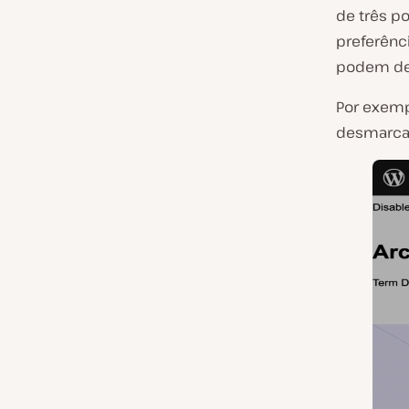
de três p
preferênc
podem des
Por exemp
desmarcan