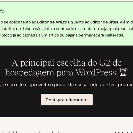
nfo
so se aplica tanto ao
Editor de Artigos
quanto ao
Editor de Sites
. Além d
sabilitar um bloco não afeta o conteúdo existente, ou seja, qualquer ins
 bloco já adicionada a um artigo ou página permanecerá inalterada.