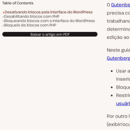
Table of Contents
O
Gutenbe
Desativando blocos pela interface do WordPress
precisa co
Desabilitando blocos com PHP
trabalhan
Bloqueando blocos com a interface do WordPress
Bloqueio de blocos com PHP
determin
Baixar o artigo em PDF
edição ao
Neste gui
Gutenber
Usar a
inseri
Bloqu
Restr
usuár
Por outro 
(exibir/o