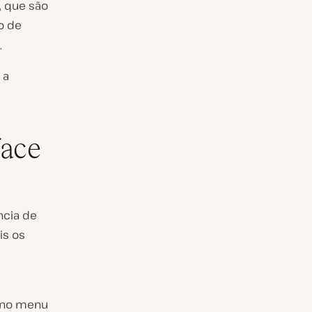
, que são
o de
.
 a
face
ncia de
ois os
o no menu