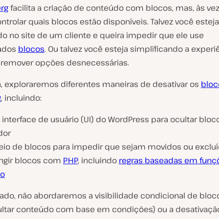
rg
facilita a criação de conteúdo com blocos, mas, às ve
ntrolar quais blocos estão disponíveis. Talvez você esteja
do no site de um cliente e queira impedir que ele use
ados
blocos
. Ou talvez você esteja simplificando a experi
 remover opções desnecessárias.
a, exploraremos diferentes maneiras de desativar os
bloc
g
, incluindo:
 interface de usuário (UI) do WordPress para ocultar bloc
dor
eio de blocos para impedir que sejam movidos ou exclu
ingir blocos com
PHP
, incluindo
regras baseadas em funç
io
lado, não abordaremos a visibilidade condicional de bloc
cultar conteúdo com base em condições) ou a desativaçã