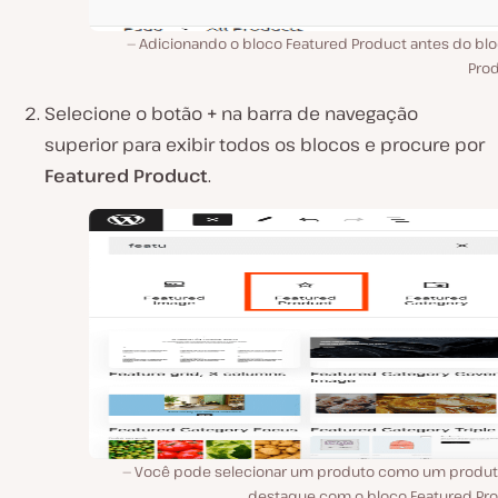
Adicionando o bloco Featured Product antes do bloc
Prod
Selecione o botão
+
na barra de navegação
superior para exibir todos os blocos e procure por
Featured Product
.
Você pode selecionar um produto como um produ
destaque com o bloco Featured Pro