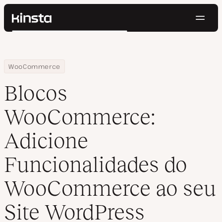
Nave
Kinsta®
Pesquisar
Plataforma
Soluções
Login
Testar gratuitamente
Home
Centro de Recursos
Blog
Blocos WooCommerce: Adicione Funcionalidades do WooCommer
WooCommerce
Preços
Recursos
Blocos
Contato
WooCommerce:
Adicione
Funcionalidades do
WooCommerce ao seu
Site WordPress