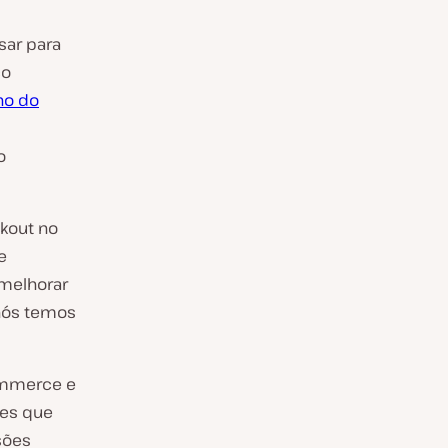
sar para
co
no do
o
ckout no
e
 melhorar
nós temos
ommerce e
ões que
sões