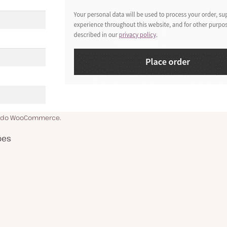
o do WooCommerce.
ões