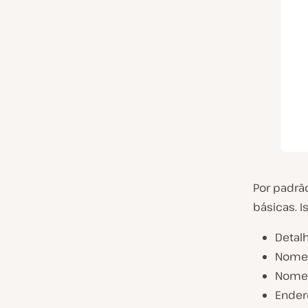
Por padrã
básicas. Is
Detal
Nome
Nome
Endere