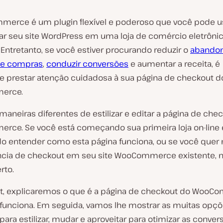
erce é um plugin flexível e poderoso que você pode u
ar seu site WordPress em uma loja de comércio eletrôni
Entretanto, se você estiver procurando reduzir o
abando
de compras
,
conduzir conversões
e aumentar a receita, é
e prestar atenção cuidadosa à sua página de checkout d
erce.
maneiras diferentes de estilizar e editar a página de che
ce. Se você está começando sua primeira loja on-line 
o entender como esta página funciona, ou se você quer
ncia de checkout em seu site WooCommerce existente, 
rto.
t, explicaremos o que é a página de checkout do WooC
funciona. Em seguida, vamos lhe mostrar as muitas opç
ara estilizar, mudar e aproveitar para otimizar as conver