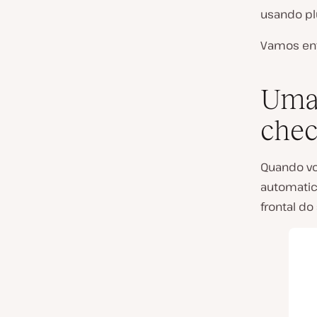
usando pl
Vamos ent
Uma 
che
Quando v
automatic
frontal do