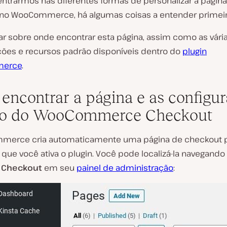
entrarmos nas diferentes formas de personalizar a págin
no WooCommerce, há algumas coisas a entender primeir
ar sobre onde encontrar esta página, assim como as vári
ções e recursos padrão disponíveis dentro do
plugin
erce
.
encontrar a página e as configu
ão do WooCommerce Checkout
merce cria automaticamente uma página de checkout p
 que você ativa o plugin. Você pode localizá-la navegando
>
Checkout
em seu
painel de administração
: