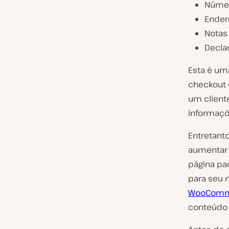
Númer
Ender
Notas
Decla
Esta é um
checkout 
um client
informaç
Entretant
aumentar 
página pa
para seu 
WooComm
conteúdo 