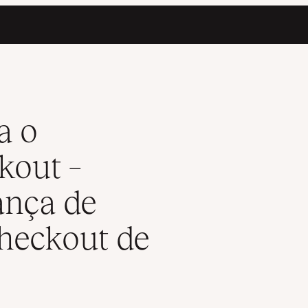
o, Mudança de Modelo, Criação de Checkout de Uma Página
a o
out –
ança de
heckout de