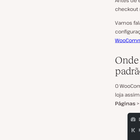
Antes de 
checkout 
Vamos fal
configura
WooComm
Onde 
padr
O WooCom
loja assim
Páginas