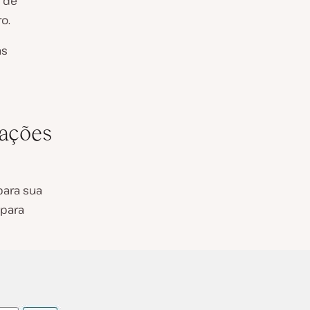
a de
o.
as
rações
ara sua
 para