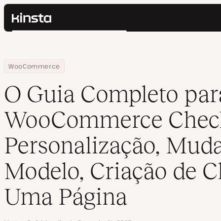
Kinsta®
Pesquisar
Plataforma
Soluções
Login
Home
Centro de Recursos
Blog
O Guia Completo para o WooCommerce Checkout – Personalizaçã
WooCommerce
Preços
Recursos
O Guia Completo par
Contato
WooCommerce Check
Personalização, Mud
Modelo, Criação de C
Uma Página