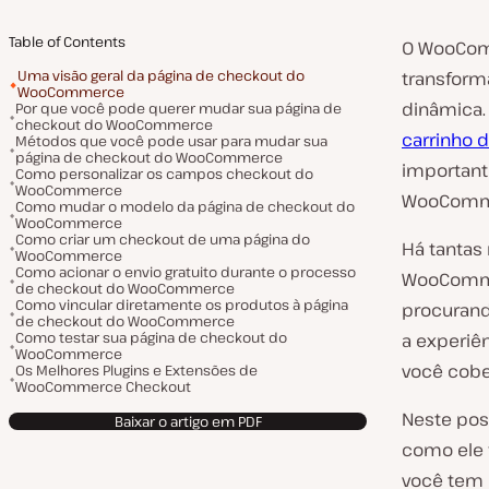
Table of Contents
O WooComm
Uma visão geral da página de checkout do
transform
WooCommerce
dinâmica. 
Por que você pode querer mudar sua página de
checkout do WooCommerce
carrinho 
Métodos que você pode usar para mudar sua
página de checkout do WooCommerce
important
Como personalizar os campos checkout do
WooCommerce
WooComm
Como mudar o modelo da página de checkout do
WooCommerce
Como criar um checkout de uma página do
Há tantas 
WooCommerce
Como acionar o envio gratuito durante o processo
WooCommer
de checkout do WooCommerce
Como vincular diretamente os produtos à página
procurand
de checkout do WooCommerce
Como testar sua página de checkout do
a experiê
WooCommerce
você cobe
Os Melhores Plugins e Extensões de
WooCommerce Checkout
Neste pos
Baixar o artigo em PDF
como ele 
você tem p