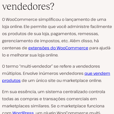
R
vendedores?
e
p
r
o
O WooCommerce simplificou o lançamento de uma
d
u
loja online. Ele permite que você administre facilmente
z
os produtos de sua loja, pagamentos, remessas,
i
r
gerenciamento de impostos, etc. Além disso, há
v
í
centenas de
extensões do WooCommerce
para ajudá-
d
e
lo e melhorar sua loja online.
o
O termo “multi-vendedor” se refere a vendedores
múltiplos. Envolve inúmeros vendedores
que vendem
produtos
de um único site ou marketplace online.
Em sua essência, um sistema centralizado controla
todas as compras e transações comerciais em
marketplaces similares. Se o marketplace funciona
com
WordPress
, um plugin WooCommerce multi-