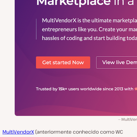
MultiVe
MultiVendorX
(anteriormente conhecido como WC