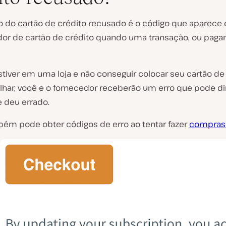
 do cartão de crédito recusado é o código que aparec
R
or de cartão de crédito quando uma transação, ou pagam
e
p
r
o
stiver em uma loja e não conseguir colocar seu cartão de
d
alhar, você e o fornecedor receberão um erro que pode di
u
z
e deu errado.
i
r
ém pode obter códigos de erro ao tentar fazer
compras 
v
í
d
e
o