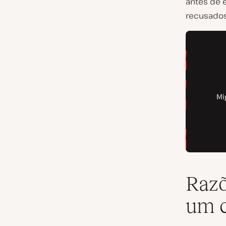
antes de 
recusados
Razõ
um c