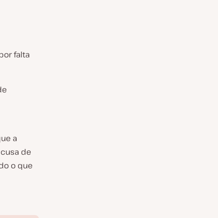
or falta
de
que a
ecusa de
ndo o que