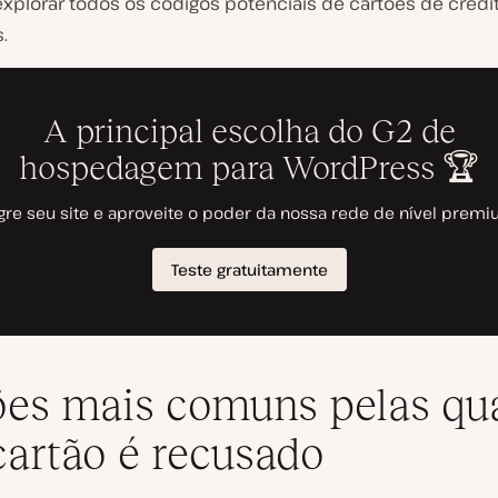
explorar
todos os
códigos potenciais de cartões de crédi
.
es mais comuns pelas qu
artão é recusado