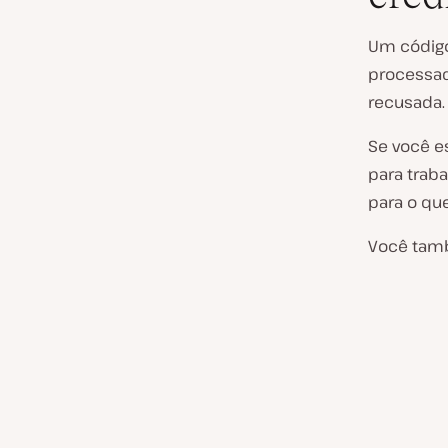
Um código
processad
recusada.
Se você e
para trab
para o qu
Você tamb