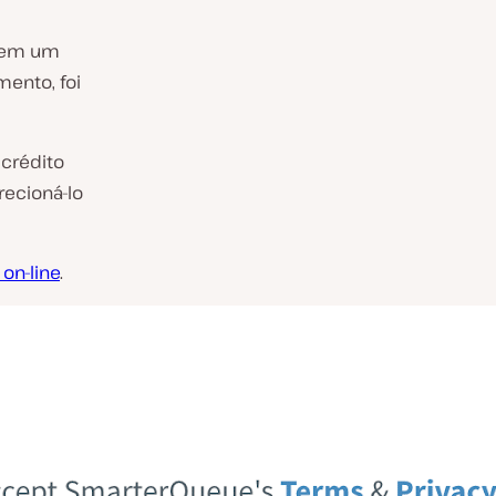
e em um
ento, foi
 crédito
recioná-lo
on-line
.