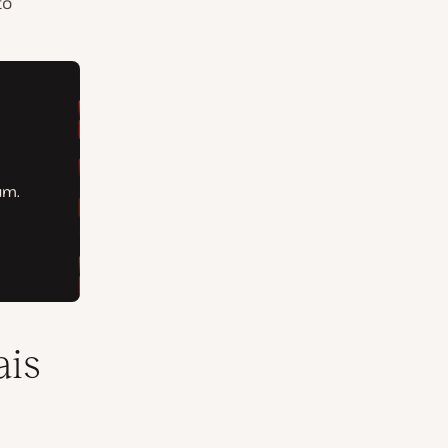
to
ais