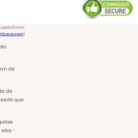
usada (Fonte:
rQueue.com
)
elo
gem de
ão de
 desde que
 pelas
 eles –