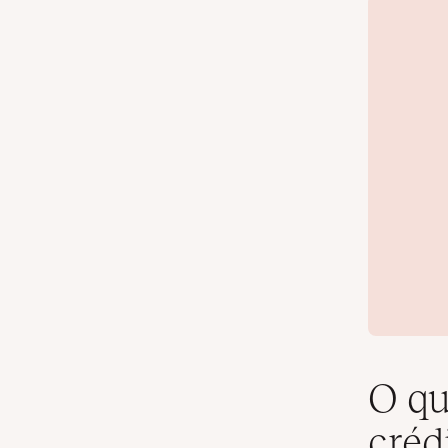
O qu
créd