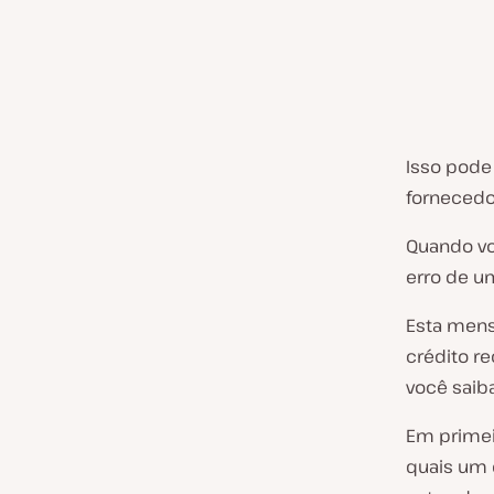
Isso pode
fornecedo
Quando vo
erro de um
Esta mens
crédito r
você saiba
Em primei
quais um 