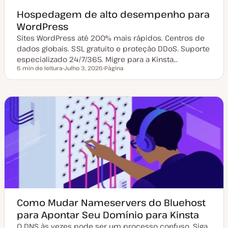
Hospedagem de alto desempenho para
WordPress
Sites WordPress até 200% mais rápidos. Centros de
dados globais. SSL gratuito e proteção DDoS. Suporte
especializado 24/7/365. Migre para a Kinsta…
6 min de leitura
Julho 3, 2026
Página
Tempo de leitura
D
T
a
i
t
p
a
o
d
d
e
e
a
a
t
r
u
t
a
i
l
g
i
o
z
a
ç
ã
o
Como Mudar Nameservers do Bluehost
para Apontar Seu Domínio para Kinsta
O DNS às vezes pode ser um processo confuso. Siga