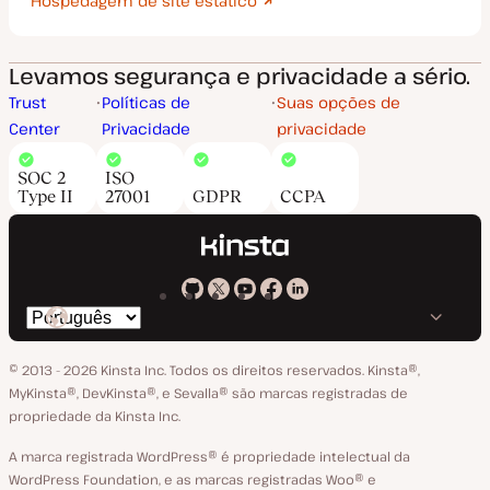
Hospedagem de site estático
Levamos segurança e privacidade a sério.
Trust
Políticas de
Suas opções de
Center
Privacidade
privacidade
SOC 2
ISO
Type II
27001
GDPR
CCPA
Kinsta
Kinsta
Kinsta
Kinsta
Kinsta
Trocar
em
no
no
no
no
o
GitHub
X
YouTube
Facebook
LinkedIn
© 2013 - 2026 Kinsta Inc. Todos os direitos reservados.
Kinsta®‚
idioma
MyKinsta®‚ DevKinsta®‚ e Sevalla® são marcas registradas de
propriedade da Kinsta Inc.
A marca registrada WordPress® é propriedade intelectual da
WordPress Foundation, e as marcas registradas Woo® e