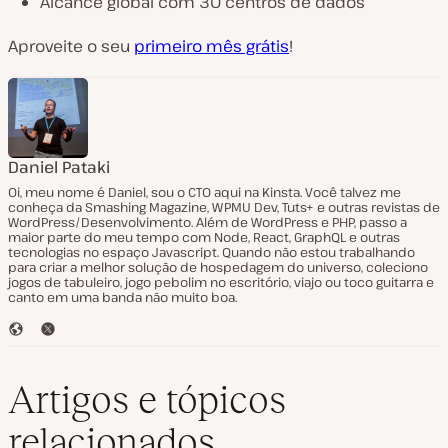
Alcance global com 30 centros de dados
Aproveite o seu
primeiro mês grátis
!
Daniel Pataki
Oi, meu nome é Daniel, sou o CTO aqui na Kinsta. Você talvez me
conheça da Smashing Magazine, WPMU Dev, Tuts+ e outras revistas de
WordPress/Desenvolvimento. Além de WordPress e PHP, passo a
maior parte do meu tempo com Node, React, GraphQL e outras
tecnologias no espaço Javascript. Quando não estou trabalhando
para criar a melhor solução de hospedagem do universo, coleciono
jogos de tabuleiro, jogo pebolim no escritório, viajo ou toco guitarra e
canto em uma banda não muito boa.
S
T
i
w
t
i
e
t
Artigos e tópicos
t
e
relacionados
r