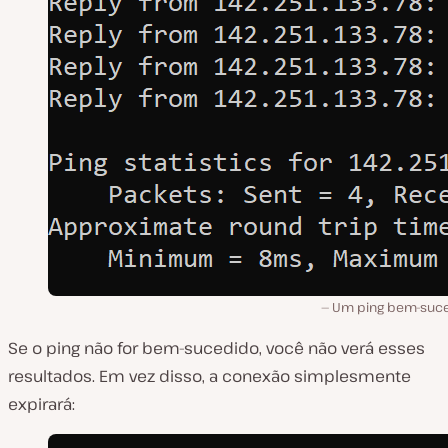
Um ping bem-suc
Se o ping não for bem-sucedido, você não verá esses
resultados. Em vez disso, a conexão simplesmente
expirará: