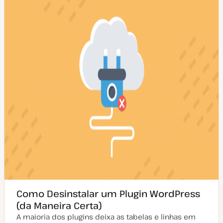
t
r
u
t
a
i
l
g
i
o
z
a
ç
ã
o
Como Desinstalar um Plugin WordPress
(da Maneira Certa)
A maioria dos plugins deixa as tabelas e linhas em