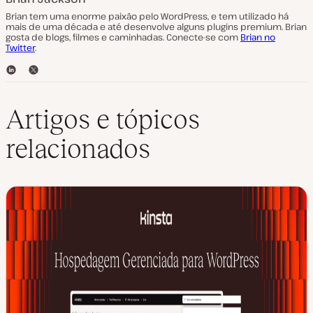
Brian tem uma enorme paixão pelo WordPress, e tem utilizado há
mais de uma década e até desenvolve alguns plugins premium. Brian
gosta de blogs, filmes e caminhadas. Conecte-se com
Brian no
Twitter
.
L
T
i
w
n
i
k
t
Artigos e tópicos
e
t
d
e
relacionados
I
r
n