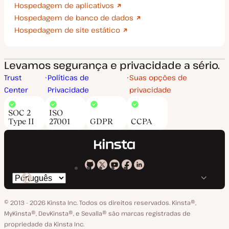
Hospedagem de aplicativos
Hospedagem de banco de dados
Hospedagem de site estático
Levamos segurança e privacidade a sério.
Trust
Políticas de
Suas opções de
Center
Privacidade
privacidade
SOC 2
ISO
Type II
27001
GDPR
CCPA
Kinsta
Kinsta
Kinsta
Kinsta
Kinsta
Trocar
em
no
no
no
no
o
GitHub
X
YouTube
Facebook
LinkedIn
© 2013 - 2026 Kinsta Inc. Todos os direitos reservados.
Kinsta®‚
idioma
MyKinsta®‚ DevKinsta®‚ e Sevalla® são marcas registradas de
propriedade da Kinsta Inc.