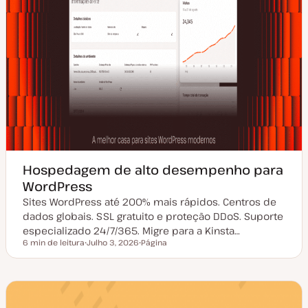
Hospedagem de alto desempenho para
WordPress
Sites WordPress até 200% mais rápidos. Centros de
dados globais. SSL gratuito e proteção DDoS. Suporte
especializado 24/7/365. Migre para a Kinsta…
6 min de leitura
Julho 3, 2026
Página
Tempo de leitura
D
T
a
i
t
p
a
o
d
d
e
e
a
a