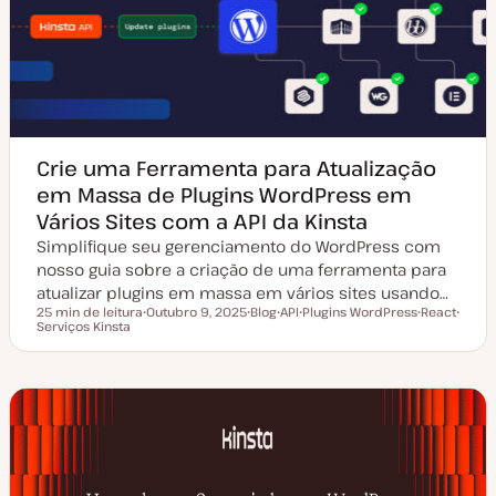
Crie uma Ferramenta para Atualização
em Massa de Plugins WordPress em
Vários Sites com a API da Kinsta
Simplifique seu gerenciamento do WordPress com
nosso guia sobre a criação de uma ferramenta para
atualizar plugins em massa em vários sites usando…
25 min de leitura
Outubro 9, 2025
Blog
API
Plugins WordPress
React
Tempo de leitura
Serviços Kinsta
D
T
T
T
T
T
a
i
ó
ó
ó
ó
t
p
p
p
p
p
a
o
i
i
i
i
d
d
c
c
c
c
e
e
o
o
o
o
a
a
t
r
u
t
a
i
l
g
i
o