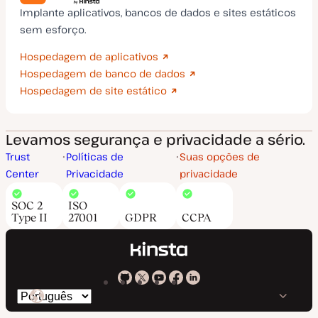
Implante aplicativos, bancos de dados e sites estáticos
sem esforço.
Hospedagem de aplicativos
Hospedagem de banco de dados
Hospedagem de site estático
Levamos segurança e privacidade a sério.
Trust
Políticas de
Suas opções de
Center
Privacidade
privacidade
SOC 2
ISO
Type II
27001
GDPR
CCPA
Kinsta
Kinsta
Kinsta
Kinsta
Kinsta
Trocar
em
no
no
no
no
o