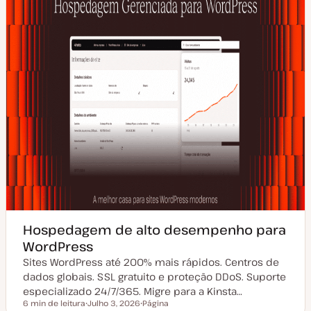
z
a
ç
ã
o
Hospedagem de alto desempenho para
WordPress
Sites WordPress até 200% mais rápidos. Centros de
dados globais. SSL gratuito e proteção DDoS. Suporte
especializado 24/7/365. Migre para a Kinsta…
6 min de leitura
Julho 3, 2026
Página
Tempo de leitura