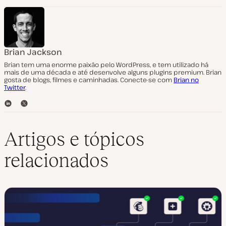
Brian Jackson
Brian tem uma enorme paixão pelo WordPress, e tem utilizado há
mais de uma década e até desenvolve alguns plugins premium. Brian
gosta de blogs, filmes e caminhadas. Conecte-se com
Brian no
Twitter
.
L
T
i
w
n
i
k
t
Artigos e tópicos
e
t
d
e
relacionados
I
r
n