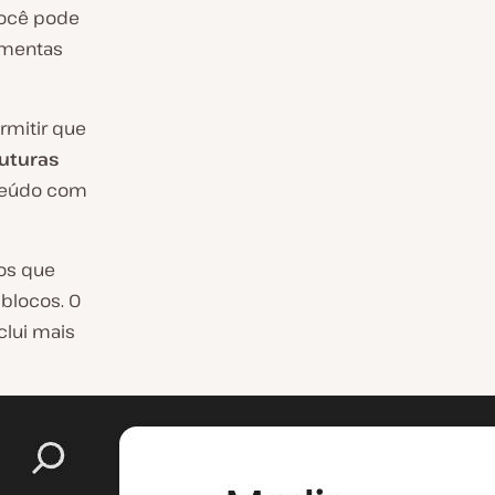
você pode
amentas
rmitir que
uturas
teúdo com
os que
blocos. O
nclui mais