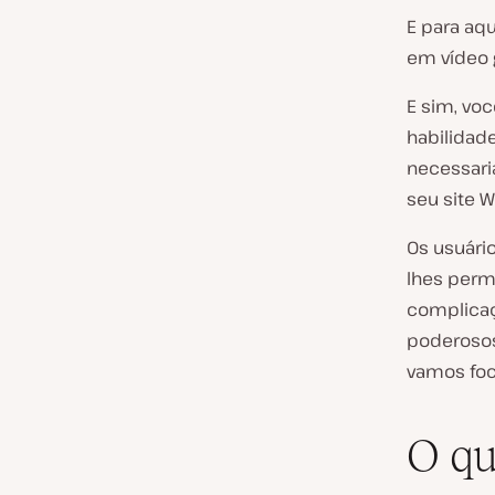
E para aq
em vídeo 
E sim, vo
habilidad
necessari
seu site 
Os usuári
lhes perm
complicaç
poderosos 
vamos foc
O qu