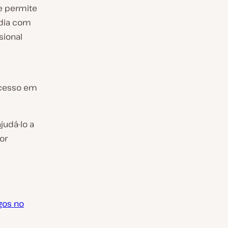
e permite
ídia com
sional
ucesso em
judá-lo a
or
gos no