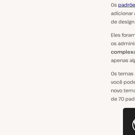
Os
padrõe
adicionar
de design 
Eles fora
os admini
complexa
apenas al
Os temas 
você pode
novo tema
de 70 pad