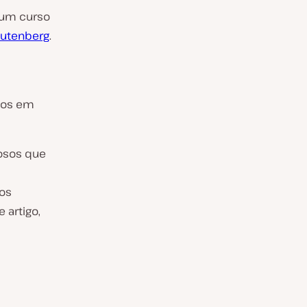
 um curso
Gutenberg
.
dos em
osos que
os
 artigo,