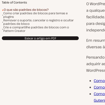
Table of Contents
O WordPre
O que são padrões de blocos?
a qualque
Como criar padrões de blocos para temas e
facilidad
plugins
Remover o suporte, cancelar o registro e ocultar
para desi
padrões de bloco
Crie e compartilhe padrões de blocos com o
independe
Pattern Creator
Baixar o artigo em PDF
Em resumo
diversas á
Pensando 
adquirir 
WordPress
Como 
Como 
Como 
Guten