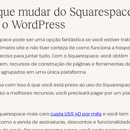
que mudar do Squarespac
 o WordPress
pace pode ser uma opção fantástica se você estiver tra
R
imeiro site e não tiver certeza de como funciona a hos
e
reciso para juntar tudo. Com o Squarespace, você obtém
p
r
m, recursos de construção de páginas e ferramentas d
o
 agrupados em uma única plataforma.
d
u
z
a com isso é que você está preso ao uso do Squarespac
i
so a melhores recursos, você precisará pagar por um pl
r
v
í
d
quarespace mais caro
custa US$ 40 por mês
e você tem 
e
o
como a venda de assinaturas, descontos e funcionalidad