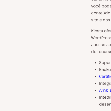
você pod
conteúdo 
site e das
Kinsta of
WordPress
acesso ao
de recurso
Supor
Backu
Certif
Integ
Ambie
Integ
desen