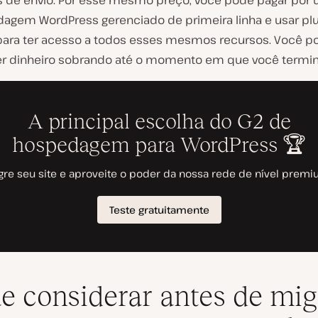
 de envio. Por esse mesmo preço, você pode pagar por 
agem WordPress gerenciado de primeira linha e usar pl
 para ter acesso a todos esses mesmos recursos. Você p
 dinheiro sobrando até o momento em que você termin
e considerar antes de mig