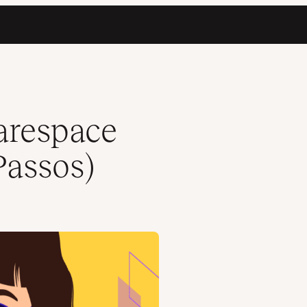
arespace
Passos)