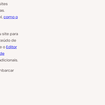
sites
as.
l,
como o
 site para
nteúdo de
 e o
Editor
 de
dicionais.
embarcar