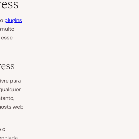
ress
do
plugins
 muito
e esse
ress
ivre para
qualquer
tanto,
 hosts web
 o
enciada,