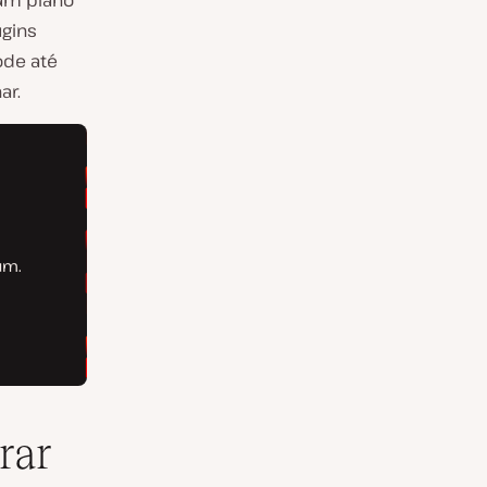
um plano
ugins
ode até
ar.
rar