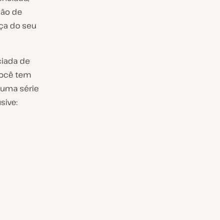
ção de
ça do seu
iada de
você tem
 uma série
sive: