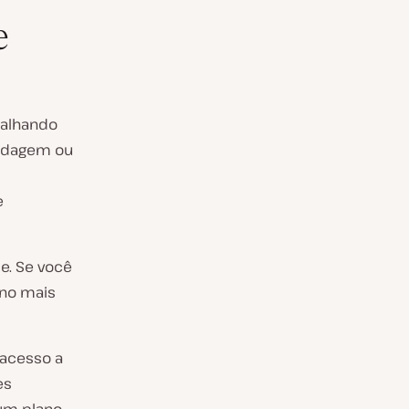
e
balhando
pedagem ou
e
e. Se você
ano mais
acesso a
es