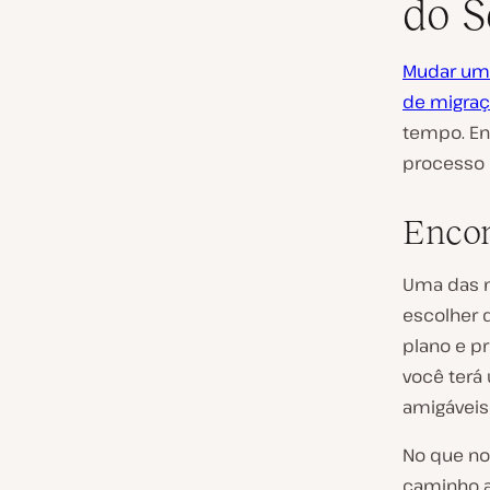
do S
Mudar um 
de migra
tempo. En
processo 
Encon
Uma das m
escolher 
plano e p
você terá
amigáveis
No que nos
caminho a