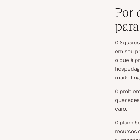
Por 
para
O Squares
em seu pr
o que é p
hospedage
marketing
O problem
quer aces
caro.
O plano S
recursos 