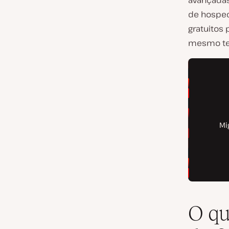
avançadas
de hosped
gratuitos
mesmo ter
O qu