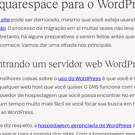
quarespace para o WordP
site
pode ser demorado, mesmo que você esteja usan
ção
. O processo de migração em si muitas vezes não leva
tretanto, há alguns preparativos a serem feitos antes qu
comece. Vamos dar uma olhada nos principais.
trando um servidor web WordP
elhores coisas sobre o
uso do WordPress
é que você é l
qualquer web host que você quiser. O CMS funciona com 
rovedor de hospedagem que você possa encontrar. No en
 um tempo muito mais fácil se você focar sua busca em
 ao WordPress.
 diz respeito, a
hospedagem gerenciada de WordPress
é
 seguir para a maioria dos sites. Com a hospedagem ger