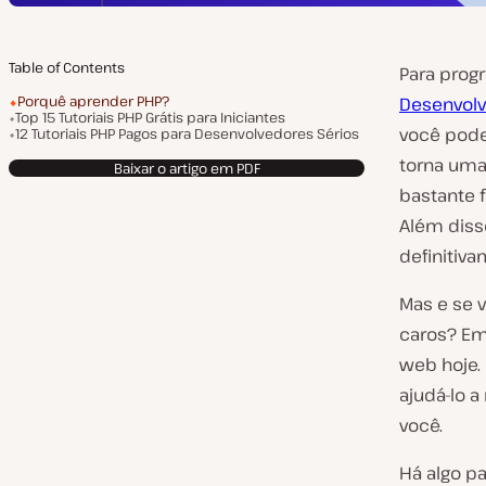
Table of Contents
Para prog
Porquê aprender PHP?
Desenvol
Top 15 Tutoriais PHP Grátis para Iniciantes
você pode
12 Tutoriais PHP Pagos para Desenvolvedores Sérios
torna um
Baixar o artigo em PDF
bastante f
Além diss
definitiva
Mas e se 
caros? Em
web hoje.
ajudá-lo 
você.
Há algo p