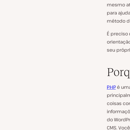
mesmo até
para ajud
método de
É preciso
orientaçã
seu própr
Porq
PHP
é um
principal
coisas com
informaçõe
do WordPr
CMS. Você