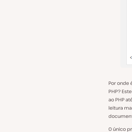
Por onde 
PHP? Este
ao PHP at
leitura m
document
O único p