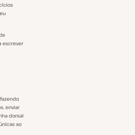
cícios
seu
de
a escrever
 fazendo
s, enviar
nha dorsal
únicas ao