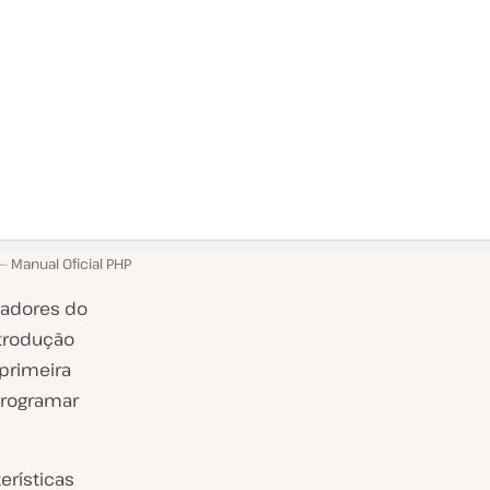
Manual Oficial PHP
iadores do
ntrodução
primeira
programar
erísticas