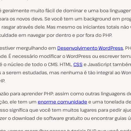
geralmente muito fácil de dominar e uma boa linguage
 para os novos devs. Se você tem um background em pro
rasgar através dele. Mas mesmo os iniciantes totais não 
culdade em navegar por dentro e por fora do PHP.
 estiver mergulhando em
Desenvolvimento WordPress
, P
de. É necessário modificar o WordPress ou escrever tem
 é o núcleo de todo o CMS. HTML,
CSS
e JavaScript també
s a serem estudadas, mas nenhuma é tão integral ao Wo
HP.
razão para aprender PHP: assim como outras linguagens d
ção, ele tem um
enorme comunidade
e uma tonelada de
 Isso significa que você tem muitos lugares para pedir aju
azer o download de software gratuito ou encontrar guias út