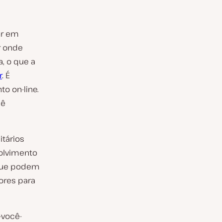
ar em
r onde
, o que a
r
. É
to on-line.
cê
tários
volvimento
ue podem
ores para
-você-