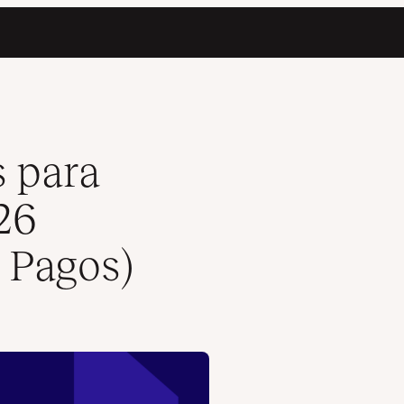
uitos e Pagos)
s para
26
e Pagos)