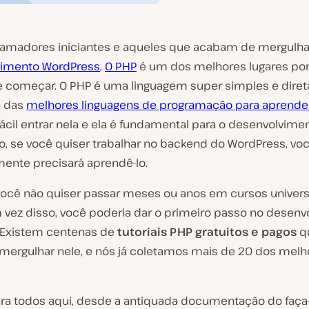
ramadores iniciantes e aqueles que acabam de mergulh
vimento WordPress
,
O PHP
é um dos melhores lugares po
 começar. O PHP é uma linguagem super simples e direta
a das
melhores linguagens de programação para aprende
ácil entrar nela e ela é fundamental para o desenvolvimen
o, se você quiser trabalhar no backend do WordPress, vo
mente precisará aprendê-lo.
você não quiser passar meses ou anos em cursos universi
 vez disso, você poderia dar o primeiro passo no desen
 Existem centenas de
tutoriais PHP gratuitos e pagos
q
a mergulhar nele, e nós já coletamos mais de 20 dos melh
ara todos aqui, desde a antiquada documentação do faça