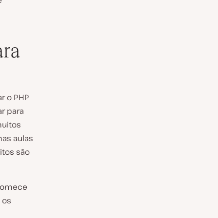
e
ara
r o PHP
ar para
muitos
mas aulas
itos são
 Comece
 os