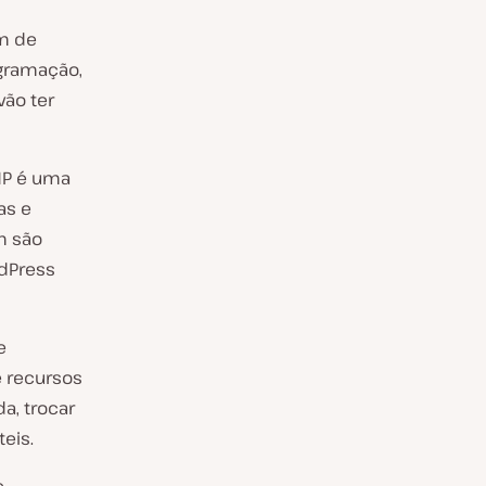
m de
gramação,
vão ter
HP é uma
as e
m são
rdPress
e
 recursos
da, trocar
eis.