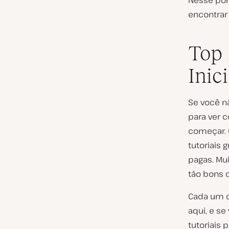
Nesse pon
encontrar 
Top 
Inic
Se você n
para ver c
começar. 
tutoriais 
pagas. Mu
tão bons 
Cada um d
aqui, e se
tutoriais 