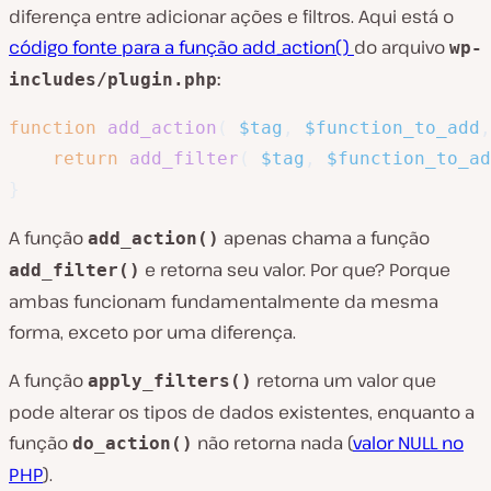
diferença entre adicionar ações e filtros. Aqui está o
código fonte para a função add_action()
do arquivo
wp-
:
includes/plugin.php
function
add_action
(
$tag
,
$function_to_add
,
return
add_filter
(
$tag
,
$function_to_ad
}
A função
apenas chama a função
add_action()
e retorna seu valor. Por que? Porque
add_filter()
ambas funcionam fundamentalmente da mesma
forma, exceto por uma diferença.
A função
retorna um valor que
apply_filters()
pode alterar os tipos de dados existentes, enquanto a
função
não retorna nada (
valor NULL no
do_action()
PHP
).