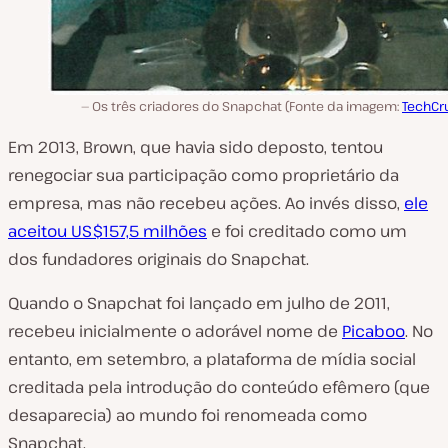
Os três criadores do Snapchat (Fonte da imagem:
TechCr
Em 2013, Brown, que havia sido deposto, tentou
renegociar sua participação como proprietário da
empresa, mas não recebeu ações. Ao invés disso,
ele
aceitou US$157,5 milhões
e foi creditado como um
dos fundadores originais do Snapchat.
Quando o Snapchat foi lançado em julho de 2011,
recebeu inicialmente o adorável nome de
Picaboo
. No
entanto, em setembro, a plataforma de mídia social
creditada pela introdução do conteúdo efêmero (que
desaparecia) ao mundo foi renomeada como
Snapchat.