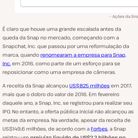
Ações da Sna
É claro que houve uma grande escalada antes da
queda da Snap no mercado, começando com a
Snapchat, Inc. que passou por uma reformulação da
marca, quando
renomearam a empresa para Snap,
Inc.
em 2016, como parte de um esforço para se
reposicionar como uma empresa de câmeras.
A receita da Snap alcançou
US$825 milhões
em 2017,
mais que o dobro do valor de 2016. Em fevereiro
daquele ano, a Snap, Inc. se registrou para realizar seu
IPO. No entanto, a oferta pública inicial não alcançou as
metas da empresa. Na verdade, apesar da receita de
US$149,6 milhões, de acordo com a
Forbes
, a Snap
relatou um
prejuízo líquido de US$2,2 bilhões no