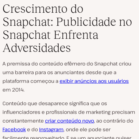
Crescimento do
Snapchat: Publicidade no
R
Snapchat Enfrenta
e
p
Adversidades
r
o
d
u
z
A premissa do conteúdo efêmero do Snapchat criou
i
uma barreira para os anunciantes desde que a
r
v
plataforma começou a
exibir anúncios aos usuários
í
d
em 2014.
e
o
Conteúdo que desaparece significa que os
influenciadores e profissionais de marketing precisam
constantemente
criar conteúdo novo
, ao contrário do
Facebook
e do
Instagram
, onde ele pode ser
facilmente reaproveitado. E se um anunciante quiser