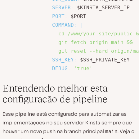
SERVER
:
 $KINSTA_SERVER_IP

PORT
:
 $PORT

COMMAND
:
|
                  cd /www/your-site/public &
                  git fetch origin main &&

                  git reset --hard origin/ma
SSH_KEY
:
 $SSH_PRIVATE_KEY

DEBUG
:
'true'
Entendendo melhor esta
configuração de pipeline
Esse pipeline está configurado para automatizar as
implementações no seu servidor Kinsta sempre que
houver um novo push na branch principal
. Veja o
main