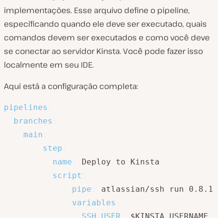
implementações. Esse arquivo define o pipeline,
especificando quando ele deve ser executado, quais
comandos devem ser executados e como você deve
se conectar ao servidor Kinsta. Você pode fazer isso
localmente em seu IDE.
Aqui está a configuração completa:
pipelines
:
branches
:
main
:
-
step
:
name
:
 Deploy to Kinsta

script
:
-
pipe
:
 atlassian/ssh
-
run
:
0.8.1

variables
:
SSH_USER
:
 $KINSTA_USERNAME
