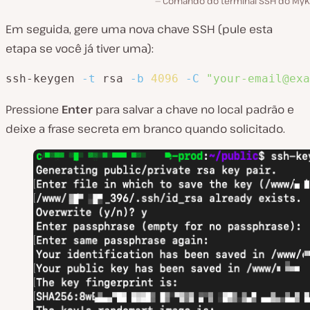
Comando do terminal SSH do MyKi
Em seguida, gere uma nova chave SSH (pule esta
etapa se você já tiver uma):
ssh-keygen 
-t
 rsa 
-b
4096
-C
"your-email@exa
Pressione
Enter
para salvar a chave no local padrão e
deixe a frase secreta em branco quando solicitado.