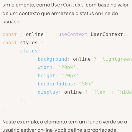
um elemento, como
, com base no valor
UserContext
de um contexto que armazena o status on-line do
usuário.
const
{
 online 
}
=
useContext
(
UserContext
)
;
const
 styles 
=
{
status
:
{
background
:
 online 
?
'lightgreen
width
:
'20px'
,
height
:
'20px'
,
borderRadius
:
"50%"
,
display
:
 online 
?
'flex'
:
'hidd
}
,
}
;
Neste exemplo, o elemento tem um fundo verde se o
usuário estiver on-line. Você define a propriedade