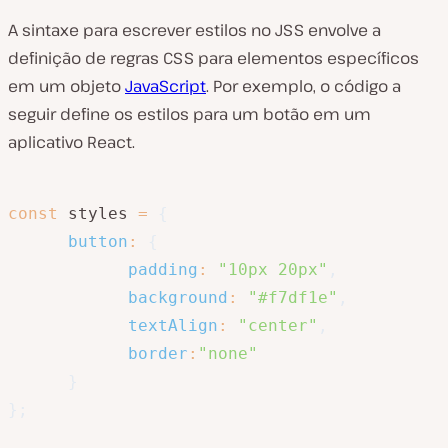
A sintaxe para escrever estilos no JSS envolve a
definição de regras CSS para elementos específicos
em um objeto
JavaScript
. Por exemplo, o código a
seguir define os estilos para um botão em um
aplicativo React.
const
 styles 
=
{
button
:
{
padding
:
"10px 20px"
,
background
:
"#f7df1e"
,
textAlign
:
"center"
,
border
:
"none"
}
}
;