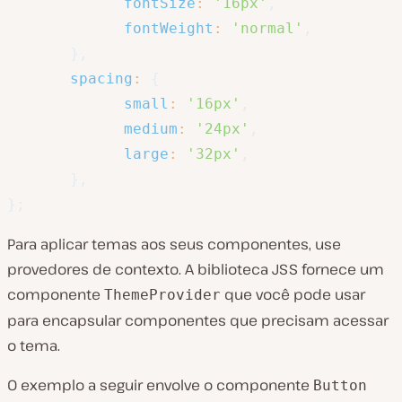
fontSize
:
'16px'
,
fontWeight
:
'normal'
,
}
,
spacing
:
{
small
:
'16px'
,
medium
:
'24px'
,
large
:
'32px'
,
}
,
}
;
Para aplicar temas aos seus componentes, use
provedores de contexto. A biblioteca JSS fornece um
componente
que você pode usar
ThemeProvider
para encapsular componentes que precisam acessar
o tema.
O exemplo a seguir envolve o componente
Button