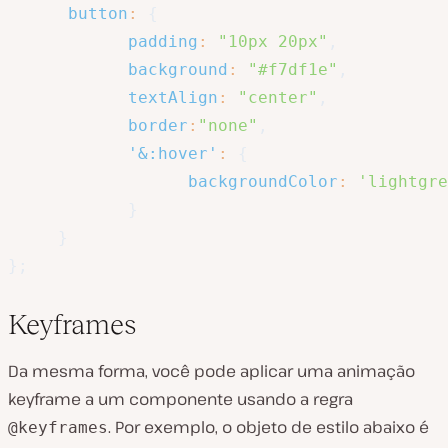
button
:
{
padding
:
"10px 20px"
,
background
:
"#f7df1e"
,
textAlign
:
"center"
,
border
:
"none"
,
'&:hover'
:
{
backgroundColor
:
'lightgre
}
}
}
;
Keyframes
Da mesma forma, você pode aplicar uma animação
keyframe a um componente usando a regra
. Por exemplo, o objeto de estilo abaixo é
@keyframes