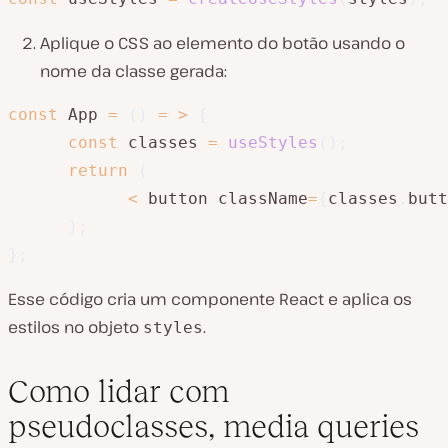
Aplique o CSS ao elemento do botão usando o
nome da classe gerada:
const
 App 
=
(
)
=
>
{
const
 classes 
=
useStyles
(
)
;
return
(
<
 button className
=
{
classes
.
butt
)
;
}
;
Esse código cria um componente React e aplica os
estilos no objeto
.
styles
Como lidar com
pseudoclasses, media queries