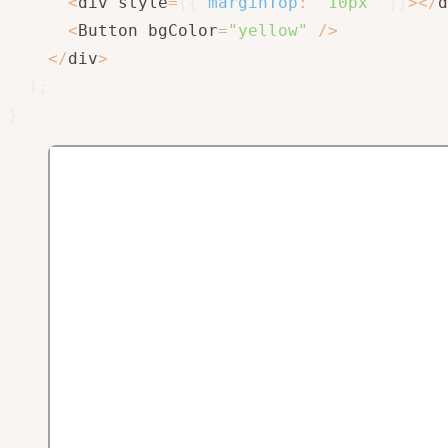
<
div style
=
{
{
marginTop
:
"10px"
}
}
>
<
/
d
<
Button bgColor
=
"yellow"
/
>
<
/
div
>
)
;
}