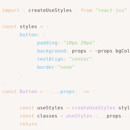
import
{
 createUseStyles 
}
from
"react-jss"
const
 styles 
=
{
button
:
{
padding
:
"10px 20px"
,
background
:
 props 
=
>
props
.
bgCol
textAlign
:
"center"
,
border
:
"none"
}
}
;
const
Button
=
(
{
...
props
}
)
=>
{
const
 useStyles 
=
createUseStyles
(
styl
const
 classes 
=
useStyles
(
{
...
props
}
)
;
return
(