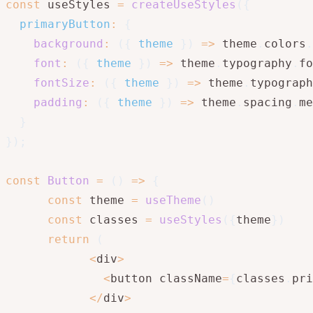
const
 useStyles 
=
createUseStyles
(
{
primaryButton
:
{
background
:
(
{
 theme 
}
)
=>
 theme
.
colors
.
font
:
(
{
 theme 
}
)
=>
 theme
.
typography
.
fo
fontSize
:
(
{
 theme 
}
)
=>
 theme
.
typograph
padding
:
(
{
 theme 
}
)
=>
 theme
.
spacing
.
me
}
}
)
;
const
Button
=
(
)
=>
{
const
 theme 
=
useTheme
(
)
const
 classes 
=
useStyles
(
{
theme
}
)
return
(
<
div
>
<
button className
=
{
classes
.
pri
<
/
div
>