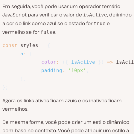
Em seguida, você pode usar um operador ternário
JavaScript para verificar o valor de
, definindo
isActive
a cor do link como azul se o estado for
e
true
vermelho se for
.
false
const
 styles 
=
{
a
:
{
color
:
(
{
 isActive 
}
)
=>
 isActi
padding
:
'10px'
,
}
,
}
;
Agora os links ativos ficam azuis e os inativos ficam
vermelhos.
Da mesma forma, você pode criar um estilo dinâmico
com base no contexto. Você pode atribuir um estilo a