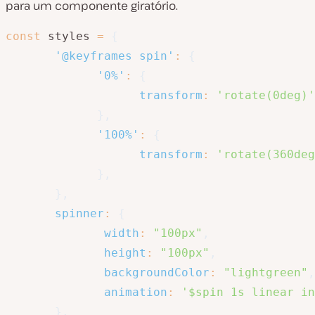
para um componente giratório.
const
 styles 
=
{
'@keyframes spin'
:
{
'0%'
:
{
transform
:
'rotate(0deg)'
}
,
'100%'
:
{
transform
:
'rotate(360deg
}
,
}
,
spinner
:
{
width
:
"100px"
,
height
:
"100px"
,
backgroundColor
:
"lightgreen"
,
animation
:
'$spin 1s linear in
}
,