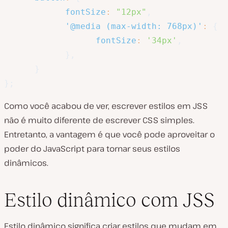
fontSize
:
"12px"
,
'@media (max-width: 768px)'
:
{
fontSize
:
'34px'
,
}
,
}
}
;
Como você acabou de ver, escrever estilos em JSS
não é muito diferente de escrever CSS simples.
Entretanto, a vantagem é que você pode aproveitar o
poder do JavaScript para tornar seus estilos
dinâmicos.
Estilo dinâmico com JSS
Estilo dinâmico significa criar estilos que mudam em