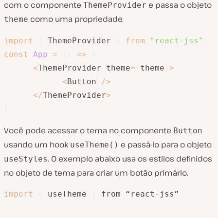
com o componente
e passa o objeto
ThemeProvider
como uma propriedade.
theme
import
{
 ThemeProvider 
}
from
"react-jss"
;
const
App
=
(
)
=>
(
<
ThemeProvider theme
=
{
theme
}
>
<
Button 
/
>
<
/
ThemeProvider
>
)
Você pode acessar o tema no componente
Button
usando um hook
e passá-lo para o objeto
useTheme()
. O exemplo abaixo usa os estilos definidos
useStyles
no objeto de tema para criar um botão primário.
import
{
 useTheme 
}
 from “react
-
jss”
