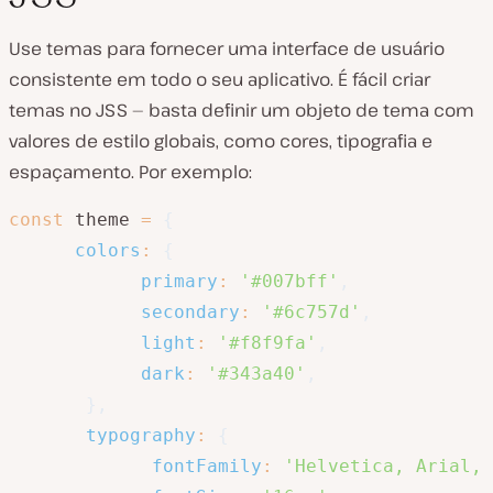
Use temas para fornecer uma interface de usuário
consistente em todo o seu aplicativo. É fácil criar
temas no JSS — basta definir um objeto de tema com
valores de estilo globais, como cores, tipografia e
espaçamento. Por exemplo:
const
 theme 
=
{
colors
:
{
primary
:
'#007bff'
,
secondary
:
'#6c757d'
,
light
:
'#f8f9fa'
,
dark
:
'#343a40'
,
}
,
typography
:
{
fontFamily
:
'Helvetica, Arial, 