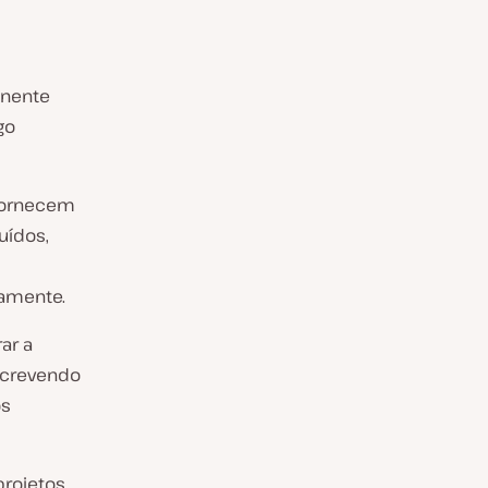
onente
go
 fornecem
uídos,
damente.
ar a
screvendo
os
projetos