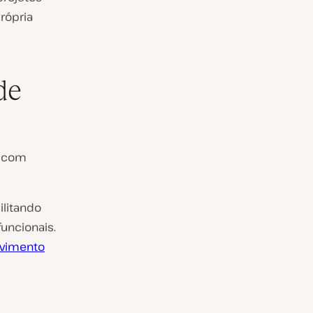
rópria
de
s com
litando
funcionais.
lvimento