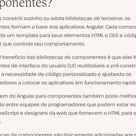
ponentes?
 constrói sozinho ou adota bibliotecas de terceiros, os
es formam a base dos aplicativos Angular. Cada comp
e um template para seus elementos HTML e CSS e códi
t que controla seu comportamento.
al benefício das bibliotecas de componentes é que elas
s de interface do usuário (UI) reutilizáveis e pré-constr
 a necessidade de código personalizado e ajudando os
edores a colocar os aplicativos em funcionamento rapi
gem do Angular para componentes também pode melhor
o entre equipes de programadores que podem estar e
peScript e designers da web que fornecem o HTML para 
.
tecas de componentes são tipicamente adicionadas aos 