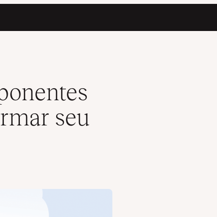
esenvolvimento
mponentes
ormar seu