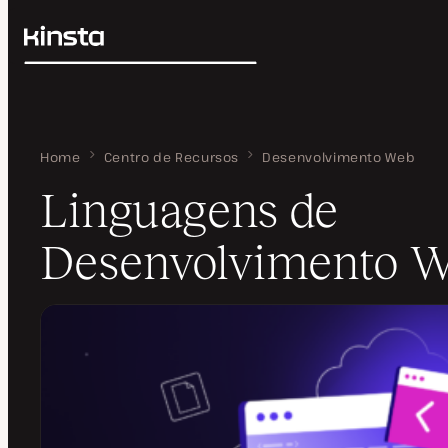
Kinsta®
Pesquisar
Plataforma
Soluções
Login
Preços
Recursos
Home
Linguagens de Desenvolvimento Web
Centro de Recursos
Desenvolvimento Web
Contato
Linguagens de
Desenvolvimento 