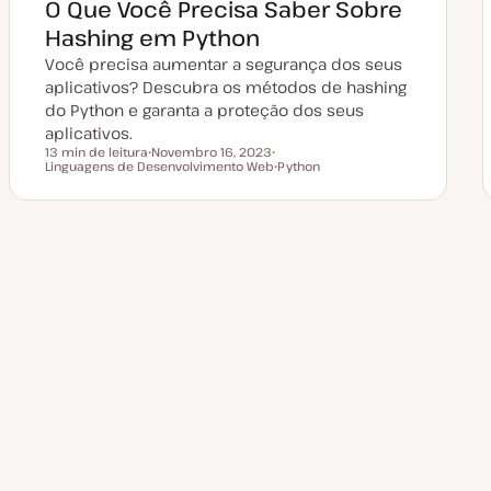
O Que Você Precisa Saber Sobre
u
a
Hashing em Python
l
i
Você precisa aumentar a segurança dos seus
z
a
aplicativos? Descubra os métodos de hashing
ç
do Python e garanta a proteção dos seus
ã
o
aplicativos.
13 min de leitura
Novembro 16, 2023
Tempo de leitura
Linguagens de Desenvolvimento Web
D
T
Python
a
ó
T
t
p
ó
a
i
p
d
c
i
e
o
c
a
o
Paginação
t
u
a
dos
l
i
z
a
conteúdos
ç
ã
o