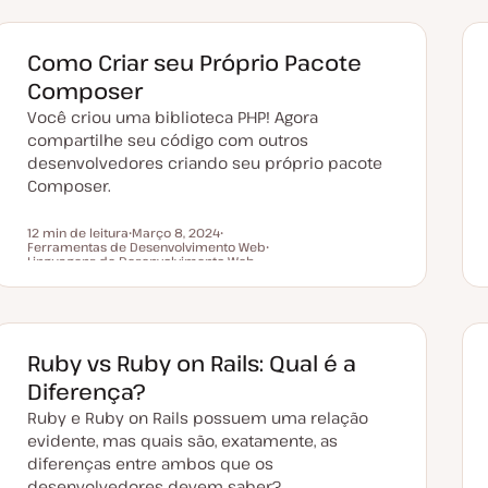
Como Criar seu Próprio Pacote
Composer
Você criou uma biblioteca PHP! Agora
compartilhe seu código com outros
desenvolvedores criando seu próprio pacote
Composer.
12 min de leitura
Março 8, 2024
Ferramentas de Desenvolvimento Web
D
T
Tempo de leitura
Linguagens de Desenvolvimento Web
a
ó
T
t
p
ó
a
i
p
d
c
i
e
o
c
a
o
t
Ruby vs Ruby on Rails: Qual é a
u
a
Diferença?
l
i
Ruby e Ruby on Rails possuem uma relação
z
a
evidente, mas quais são, exatamente, as
ç
ã
diferenças entre ambos que os
o
desenvolvedores devem saber?