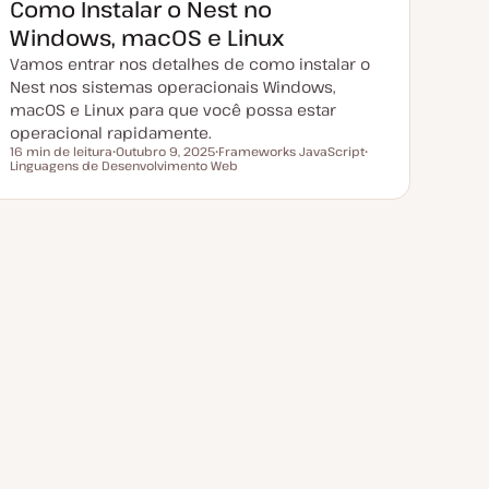
Como Instalar o Nest no
u
a
Windows, macOS e Linux
l
i
Vamos entrar nos detalhes de como instalar o
z
a
Nest nos sistemas operacionais Windows,
ç
macOS e Linux para que você possa estar
ã
o
operacional rapidamente.
16 min de leitura
Outubro 9, 2025
Frameworks JavaScript
Tempo de leitura
Linguagens de Desenvolvimento Web
D
T
T
a
ó
ó
t
p
p
a
i
i
d
c
c
e
o
o
a
t
u
a
l
i
z
a
ç
ã
o