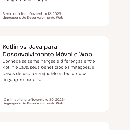
6 min de leitura
Dezembro 12, 2023
Tempo de leitura
Linguagens de Desenvolvimento Web
D
T
a
ó
t
p
a
i
d
c
e
o
a
t
Kotlin vs. Java para
u
a
Desenvolvimento Móvel e Web
l
i
Conheça as semelhanças e diferenças entre
z
a
Kotlin e Java, seus benefícios e limitações, e
ç
casos de uso para ajudá-lo a decidir qual
ã
o
linguagem escolh…
10 min de leitura
Novembro 30, 2023
Tempo de leitura
Linguagens de Desenvolvimento Web
D
T
a
ó
t
p
a
i
d
c
e
o
a
t