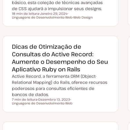
básico, esta coleção de técnicas avançadas
de CSS ajudará a impulsionar seus designs.
18 min de leitura
Janeiro 29, 2024
Tempo de leitura
Linguagens de Desenvolvimento Web
D
T
Web Design
a
ó
T
t
p
ó
a
i
p
d
c
i
e
o
c
a
o
t
Dicas de Otimização de
u
a
Consultas do Active Record:
l
i
Aumente o Desempenho do Seu
z
a
Aplicativo Ruby on Rails
ç
ã
Active Record, a ferramenta ORM (Object-
o
Relational Mapping) do Rails, oferece recursos
poderosos para consultas eficientes de
bancos de dados.
7 min de leitura
Dezembro 13, 2023
Tempo de leitura
Linguagens de Desenvolvimento Web
D
T
a
ó
t
p
a
i
d
c
e
o
a
t