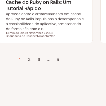
Cache do Ruby on Rails: Um
u
a
Tutorial Rápido
l
i
Aprenda como o armazenamento em cache
z
a
do Ruby on Rails impulsiona o desempenho e
ç
a escalabilidade do aplicativo, armazenando
ã
o
de forma eficiente e r…
13 min de leitura
Novembro 7, 2023
Tempo de leitura
Linguagens de Desenvolvimento Web
D
T
a
ó
t
p
a
i
d
c
e
o
a
Próxima
t
1
2
3
…
5
u
Página
a
l
i
z
a
ç
ã
o