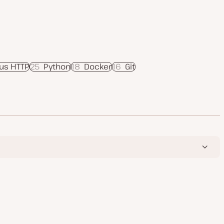
us HTTP
25
Python
18
Docker
16
Git