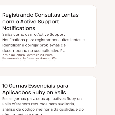
Registrando Consultas Lentas
com o Active Support
Notifications
Saiba como usar o Active Support
Notifications para registrar consultas lentas e
identificar e corrigir problemas de
desempenho no seu aplicativo R…
7 min de leitura
Fevereiro 20, 2024
Ferramentas de Desenvolvimento Web
D
T
Tempo de leitura
Linguagens de Desenvolvimento Web
a
ó
T
t
p
ó
a
i
p
d
c
i
e
o
c
a
o
t
10 Gemas Essenciais para
u
a
Aplicações Ruby on Rails
l
i
Essas gemas para seus aplicativos Ruby on
z
a
Rails oferecem recursos para auditoria,
ç
ã
análise de código, melhoria da qualidade do
o
código, testes e depu…