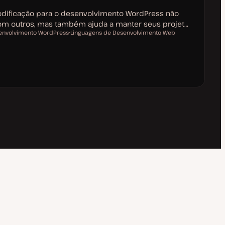
odificação para o desenvolvimento WordPress não
 com outros, mas também ajuda a manter seus projet…
envolvimento WordPress
Linguagens de Desenvolvimento Web
T
ó
p
i
c
o