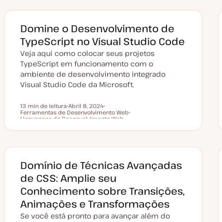
Domine o Desenvolvimento de
TypeScript no Visual Studio Code
Veja aqui como colocar seus projetos
TypeScript em funcionamento com o
ambiente de desenvolvimento integrado
Visual Studio Code da Microsoft.
13 min de leitura
Abril 8, 2024
Ferramentas de Desenvolvimento Web
D
T
Tempo de leitura
Linguagens de Desenvolvimento Web
a
ó
T
t
p
ó
a
i
p
d
c
i
e
o
c
a
o
t
Domínio de Técnicas Avançadas
u
a
de CSS: Amplie seu
l
i
Conhecimento sobre Transições,
z
a
Animações e Transformações
ç
ã
Se você está pronto para avançar além do
o