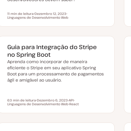
11 min de leitura
Dezembro 12, 2023
Tempo de leitura
Linguagens de Desenvolvimento Web
D
T
a
ó
t
p
a
i
d
c
e
o
a
t
Guia para Integração do Stripe
u
a
no Spring Boot
l
i
Aprenda como incorporar de maneira
z
a
eficiente o Stripe em seu aplicativo Spring
ç
Boot para um processamento de pagamentos
ã
o
ágil e amigável ao usuário.
63 min de leitura
Dezembro 6, 2023
API
Tempo de leitura
Linguagens de Desenvolvimento Web
D
T
React
T
a
ó
T
ó
t
p
ó
p
a
i
p
i
d
c
i
c
e
o
c
o
a
o
t