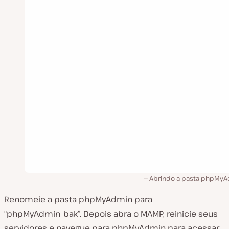
Abrindo a pasta phpMyA
Renomeie a pasta
phpMyAdmin
para
“phpMyAdmin_bak”. Depois abra o MAMP, reinicie seus
servidores e navegue para phpMyAdmin para acessar