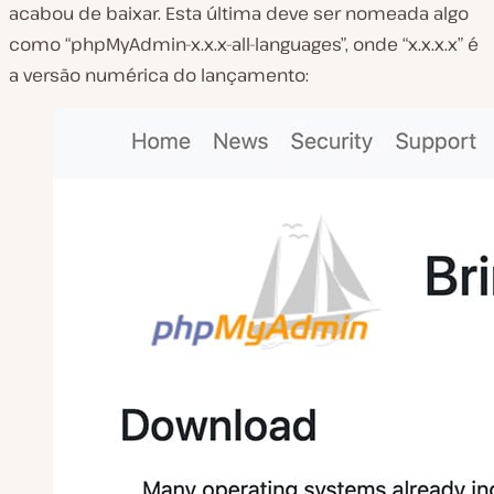
acabou de baixar. Esta última deve ser nomeada algo
como “phpMyAdmin-x.x.x-all-languages”, onde “x.x.x.x” é
a versão numérica do lançamento: