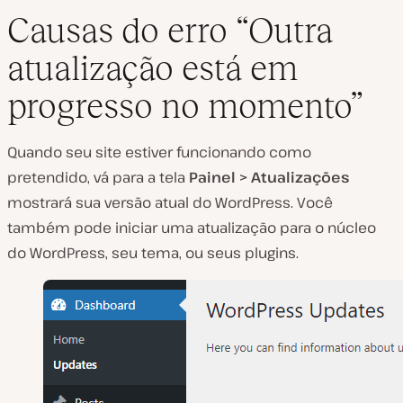
Causas do erro “Outra
atualização está em
R
progresso no momento”
e
p
r
o
Quando seu site estiver funcionando como
d
u
pretendido, vá para a tela
Painel > Atualizações
z
mostrará sua versão atual do WordPress. Você
i
r
também pode iniciar uma atualização para o núcleo
v
í
do WordPress, seu tema, ou seus plugins.
d
e
o