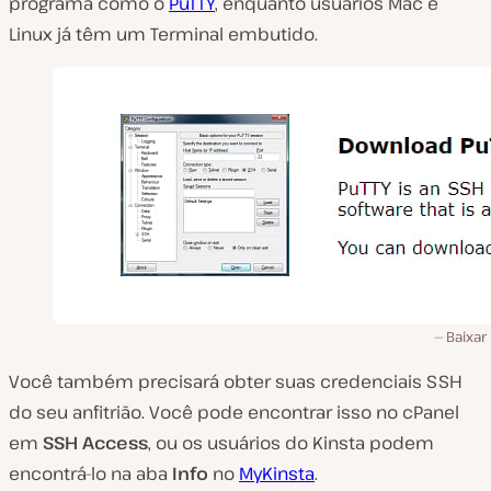
programa como o
PuTTY
, enquanto usuários Mac e
Linux já têm um Terminal embutido.
Baixar
Você também precisará obter suas credenciais SSH
do seu anfitrião. Você pode encontrar isso no cPanel
em
SSH Access
, ou os usuários do Kinsta podem
encontrá-lo na aba
Info
no
MyKinsta
.