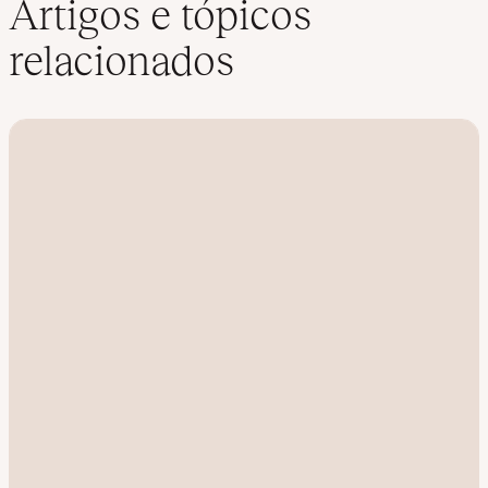
Artigos e tópicos
e
d
relacionados
I
n