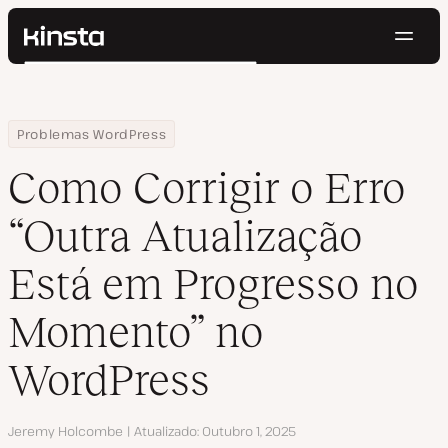
Nave
Kinsta®
Pesquisar
Plataforma
Soluções
Login
Testar gratuitamente
Home
Centro de Recursos
Blog
Como Corrigir o Erro “Outra Atualização Está em Progresso no 
Problemas WordPress
Preços
Recursos
Como Corrigir o Erro
Contato
“Outra Atualização
Está em Progresso no
Momento” no
WordPress
Autor
Jeremy Holcombe
Atualizado
Outubro 1, 2025