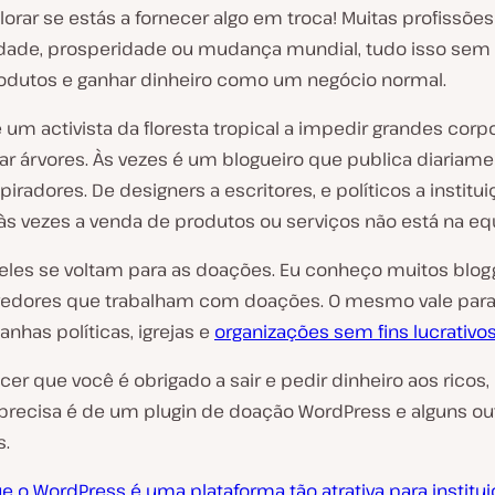
orar se estás a fornecer algo em troca! Muitas profissõe
icidade, prosperidade ou mudança mundial, tudo isso sem
odutos e ganhar dinheiro como um negócio normal.
 um activista da floresta tropical a impedir grandes cor
ar árvores. Às vezes é um blogueiro que publica diariam
spiradores. De designers a escritores, e políticos a institu
 às vezes a venda de produtos ou serviços não está na eq
eles se voltam para as doações. Eu conheço muitos blog
edores que trabalham com doações. O mesmo vale para 
nhas políticas, igrejas e
organizações sem fins lucrativo
er que você é obrigado a sair e pedir dinheiro aos ricos
precisa é de um plugin de doação WordPress e alguns ou
s.
e o WordPress é uma plataforma tão atrativa para institu