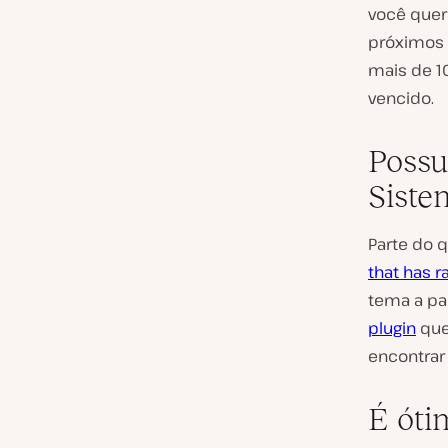
você quer
próximos 
mais de 10
vencido.
Possu
Siste
Parte do 
that has ra
tema a pa
plugin
que
encontrar
É óti