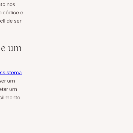
nto nos
o códice e
cil de ser
 e um
ssistema
lver um
jetar um
acilmente