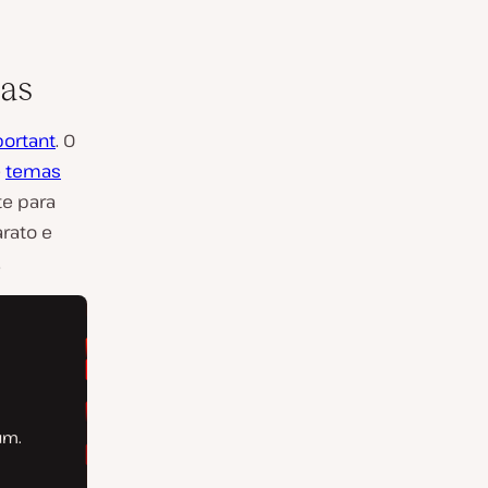
as
portant
. O
e
temas
te para
rato e
.