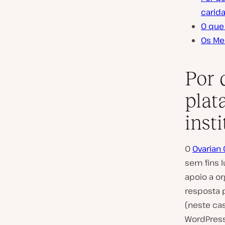
carid
O que 
Os Me
Por 
plat
inst
O
Ovarian 
sem fins 
apoio a o
resposta 
(neste ca
WordPress