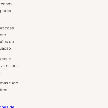
s criam
 poder
porações
ente
ições de
uação.
gers e
a maioria
s
.
, mas tudo
tros
ições de