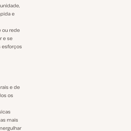
munidade,
ápida e
e ou rede
r e se
 esforços
rais e de
dos os
sicas
ças mais
mergulhar