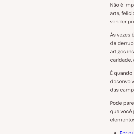
Não é impl
arte, fel
vender pr
Às vezes é
de derrub
artigos in
caridade,
É quando 
desenvolv
das campa
Pode parec
que você 
elemento
Por qu