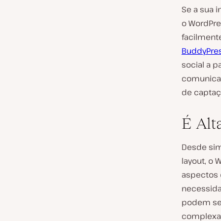
Se a sua 
o WordPre
facilmente
BuddyPre
social a p
comunicar
de captaç
É Alt
Desde sim
layout, o
aspectos 
necessida
podem ser
complexas