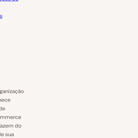
te
ganização
nece
 de
Commerce
 fazem do
de sua