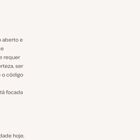
 aberto e
se
de requer
rteza, ser
e o código
tá focada
dade hoje,