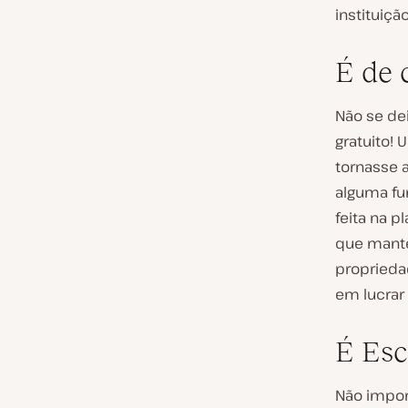
instituiçã
É de 
Não se de
gratuito!
tornasse a
alguma fu
feita na 
que mant
proprieda
em lucrar
É Esc
Não impor