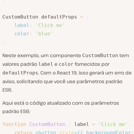
}
CustomButton
.
defaultProps 
=
{
label
:
'Click me'
,
color
:
'blue'
,
}
;
Neste exemplo, um componente
tem
CustomButton
valores padrão
e
fornecidos por
label
color
. Com o React 19, isso gerará um erro de
defaultProps
aviso, solicitando que você use parâmetros padrão
ES6.
Aqui está o código atualizado com os parâmetros
padrão ES6:
function
CustomButton
(
{
 label 
=
'Click me'
,
 
return
<
button
style
=
{
{
backgroundColor
: