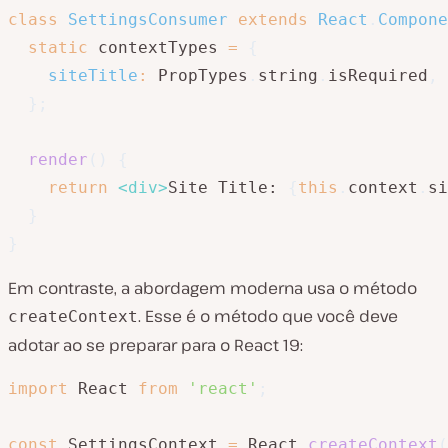
class
SettingsConsumer
extends
React
.
Compone
static
 contextTypes 
=
{
siteTitle
:
 PropTypes
.
string
.
isRequired
,
}
;
render
(
)
{
return
<
div
>
Site Title: 
{
this
.
context
.
si
}
}
Em contraste, a abordagem moderna usa o método
. Esse é o método que você deve
createContext
adotar ao se preparar para o React 19:
import
 React 
from
'react'
;
const
 SettingsContext 
=
 React
.
createContext
(