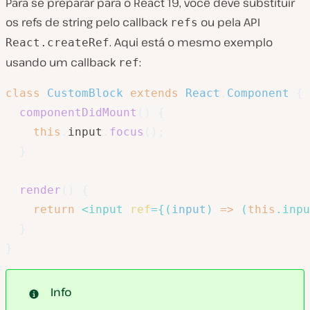
Para se preparar para o React 19, você deve substituir
os refs de string pelo callback
ou pela API
refs
. Aqui está o mesmo exemplo
React.createRef
usando um callback
:
ref
class
CustomBlock
extends
React
.
Component
{
componentDidMount
(
)
{
this
.
input
.
focus
(
)
;
}
render
(
)
{
return
<
input
ref
=
{
(
input
)
=>
(
this
.
inpu
}
}
Info