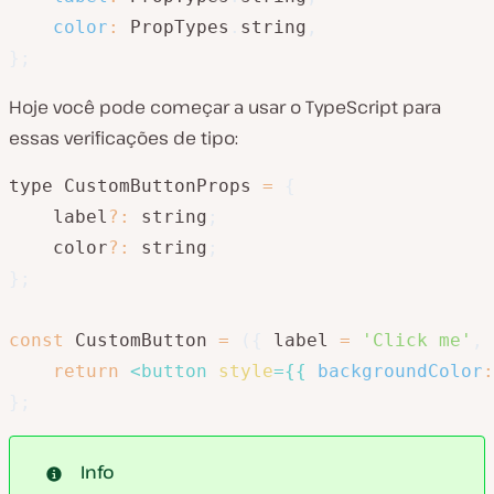
color
:
 PropTypes
.
string
,
}
;
Hoje você pode começar a usar o TypeScript para
essas verificações de tipo:
type CustomButtonProps 
=
{
    label
?
:
 string
;
    color
?
:
 string
;
}
;
const
 CustomButton 
=
(
{
 label 
=
'Click me'
,
 
return
<
button
style
=
{
{
backgroundColor
:
}
;
Info