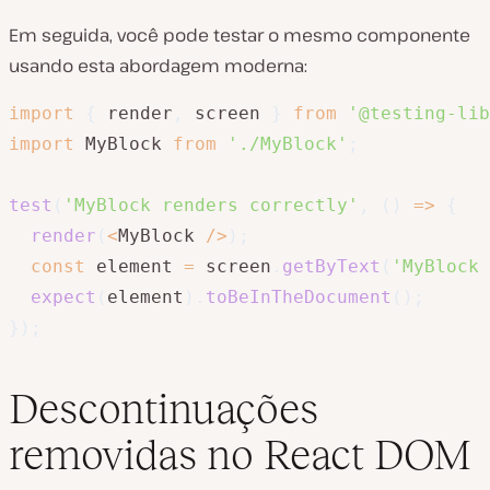
Em seguida, você pode testar o mesmo componente
usando esta abordagem moderna:
import
{
 render
,
 screen 
}
from
'@testing-lib
import
 MyBlock 
from
'./MyBlock'
;
test
(
'MyBlock renders correctly'
,
(
)
=>
{
render
(
<
MyBlock 
/
>
)
;
const
 element 
=
 screen
.
getByText
(
'MyBlock 
expect
(
element
)
.
toBeInTheDocument
(
)
;
}
)
;
Descontinuações
removidas no React DOM