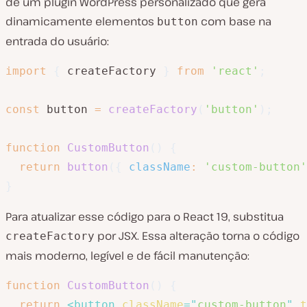
de um plugin WordPress personalizado que gera
dinamicamente elementos
com base na
button
entrada do usuário:
import
{
 createFactory 
}
from
'react'
;
const
 button 
=
createFactory
(
'button'
)
;
function
CustomButton
(
)
{
return
button
(
{
className
:
'custom-button'
}
Para atualizar esse código para o React 19, substitua
por JSX. Essa alteração torna o código
createFactory
mais moderno, legível e de fácil manutenção:
function
CustomButton
(
)
{
return
<
button
className
=
"
custom-button
"
t