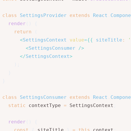
class
SettingsProvider
extends
React
.
Compone
render
(
)
{
return
(
<
SettingsContext
value
=
{
{
siteTitle
:
'
<
SettingsConsumer
/>
</
SettingsContext
>
)
;
}
}
class
SettingsConsumer
extends
React
.
Compone
static
 contextType 
=
 SettingsContext
;
render
(
)
{
const
{
 siteTitle 
}
=
this
.
context
;