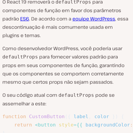
O React 19 removerá o
para
defaultProps
componentes de função em favor dos parâmetros
padrão
ES6
. De acordo com a
equipe WordPress
, essa
descontinuação é mais comumente usada em
plugins e temas.
Como desenvolvedor WordPress, você poderia usar
para fornecer valores padrão para
defaultProps
props em seus componentes de função, garantindo
que os componentes se comportem corretamente
mesmo que certos props não sejam passados.
O seu código atual com
pode se
defaultProps
assemelhar a este:
function
CustomButton
(
{
 label
,
 color 
}
)
{
return
<
button
style
=
{
{
backgroundColor
: