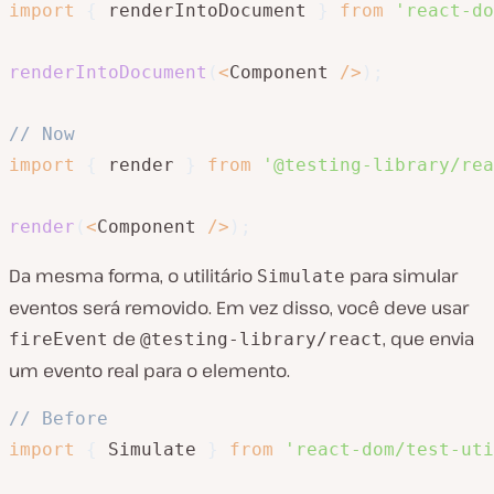
import
{
 renderIntoDocument 
}
from
'react-do
renderIntoDocument
(
<
Component 
/
>
)
;
// Now
import
{
 render 
}
from
'@testing-library/rea
render
(
<
Component 
/
>
)
;
Da mesma forma, o utilitário
para simular
Simulate
eventos será removido. Em vez disso, você deve usar
de
, que envia
fireEvent
@testing-library/react
um evento real para o elemento.
// Before
import
{
 Simulate 
}
from
'react-dom/test-uti