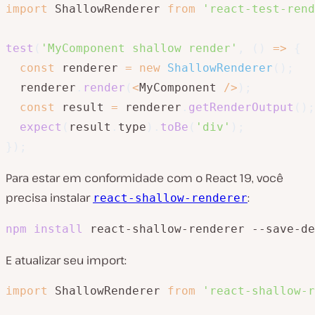
import
 ShallowRenderer 
from
'react-test-rend
test
(
'MyComponent shallow render'
,
(
)
=>
{
const
 renderer 
=
new
ShallowRenderer
(
)
;
  renderer
.
render
(
<
MyComponent 
/
>
)
;
const
 result 
=
 renderer
.
getRenderOutput
(
)
;
expect
(
result
.
type
)
.
toBe
(
'div'
)
;
}
)
;
Para estar em conformidade com o React 19, você
precisa instalar
:
react-shallow-renderer
npm
install
 react-shallow-renderer --save-de
E atualizar seu import:
import
 ShallowRenderer 
from
'react-shallow-r