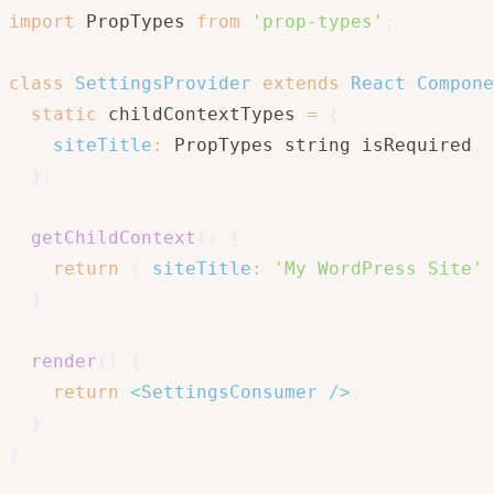
import
 PropTypes 
from
'prop-types'
;
class
SettingsProvider
extends
React
.
Compone
static
 childContextTypes 
=
{
siteTitle
:
 PropTypes
.
string
.
isRequired
,
}
;
getChildContext
(
)
{
return
{
siteTitle
:
'My WordPress Site'
}
render
(
)
{
return
<
SettingsConsumer
/>
;
}
}