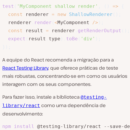
test
(
'MyComponent shallow render'
,
(
)
=>
{
const
 renderer 
=
new
ShallowRenderer
(
)
;
  renderer
.
render
(
<
MyComponent 
/
>
)
;
const
 result 
=
 renderer
.
getRenderOutput
(
)
;
expect
(
result
.
type
)
.
toBe
(
'div'
)
;
}
)
;
A equipe do React recomenda a migração para a
React Testing Library
, que oferece práticas de teste
mais robustas, concentrando-se em como os usuários
interagem com os seus componentes.
Para fazer isso, instale a biblioteca
@testing-
como uma dependência de
library/react
desenvolvimento:
npm
install
 @testing-library/react --save-de