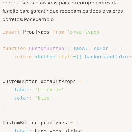
propriedades passadas para os componentes da
função para garantir que recebam os tipos e valores
corretos. Por exemplo:
import
 PropTypes 
from
'prop-types'
;
function
CustomButton
(
{
 label
,
 color 
}
)
{
return
<
button
style
=
{
{
backgroundColor
:
}
CustomButton
.
defaultProps 
=
{
label
:
'Click me'
,
color
:
'blue'
,
}
;
CustomButton
.
propTypes 
=
{
label
:
 PropTypes
.
string
,