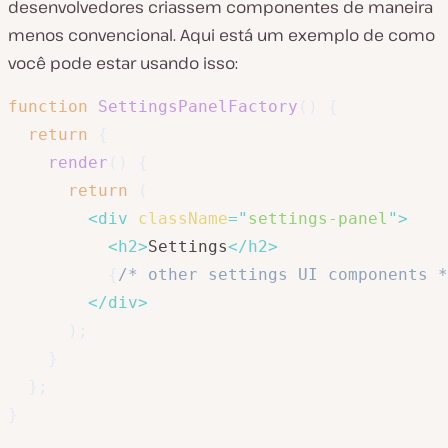
desenvolvedores criassem componentes de maneira
menos convencional. Aqui está um exemplo de como
você pode estar usando isso:
function
SettingsPanelFactory
(
)
{
return
{
render
(
)
{
return
(
<
div
className
=
"
settings-panel
"
>
<
h2
>
Settings
</
h2
>
{
/* other settings UI components *
</
div
>
)
;
}
}
;
}