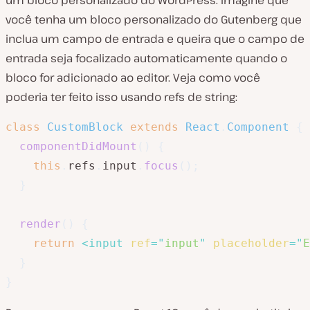
um bloco personalizado do WordPress. Imagine que
você tenha um bloco personalizado do Gutenberg que
inclua um campo de entrada e queira que o campo de
entrada seja focalizado automaticamente quando o
bloco for adicionado ao editor. Veja como você
poderia ter feito isso usando refs de string:
class
CustomBlock
extends
React
.
Component
{
componentDidMount
(
)
{
this
.
refs
.
input
.
focus
(
)
;
}
render
(
)
{
return
<
input
ref
=
"
input
"
placeholder
=
"
E
}
}