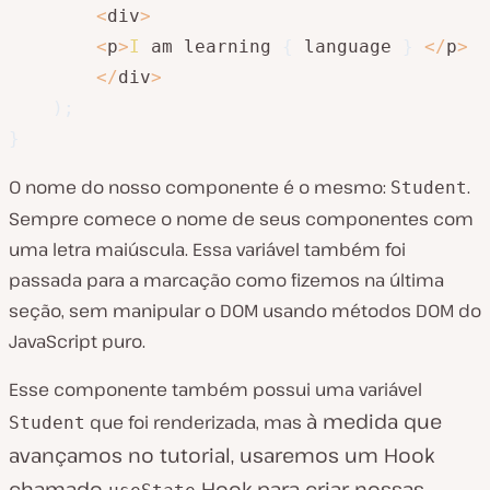
<
div
>
<
p
>
I
 am learning 
{
 language 
}
<
/
p
>
<
/
div
>
)
;
}
O nome do nosso componente é o mesmo:
.
Student
Sempre comece o nome de seus componentes com
uma letra maiúscula. Essa variável também foi
passada para a marcação como fizemos na última
seção, sem manipular o DOM usando métodos DOM do
JavaScript puro.
Esse componente também possui uma variável
à medida que
que foi renderizada, mas
Student
avançamos no tutorial, usaremos um Hook
chamado
Hook para criar nossas