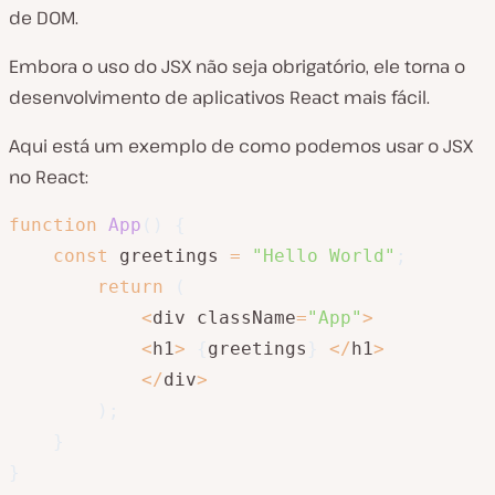
de DOM.
Embora o uso do JSX não seja obrigatório, ele torna o
desenvolvimento de aplicativos React mais fácil.
Aqui está um exemplo de como podemos usar o JSX
no React:
function
App
(
)
{
const
 greetings 
=
"Hello World"
;
return
(
<
div className
=
"App"
>
<
h1
>
{
greetings
}
<
/
h1
>
<
/
div
>
)
;
}
}