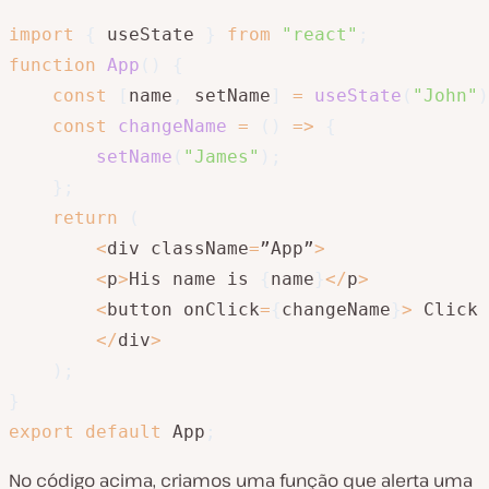
import
{
 useState 
}
from
"react"
;
function
App
(
)
{
const
[
name
,
 setName
]
=
useState
(
"John"
)
const
changeName
=
(
)
=>
{
setName
(
"James"
)
;
}
;
return
(
<
div className
=
”App”
>
<
p
>
His name is 
{
name
}
<
/
p
>
<
button onClick
=
{
changeName
}
>
 Click 
<
/
div
>
)
;
}
export
default
 App
;
No código acima, criamos uma função que alerta uma