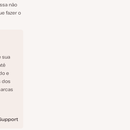
ossa não
e fazer o
e sua
até
do e
s dos
marcas
Support