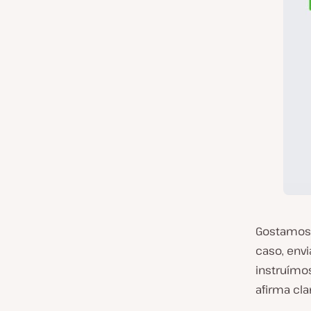
Gostamos 
caso, env
instruímo
afirma cl