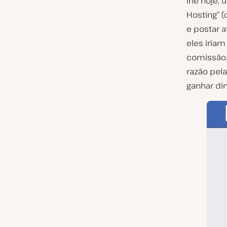
lhe hoje, 
Hosting” 
e postar a
eles iriam
comissão.
razão pela
ganhar din