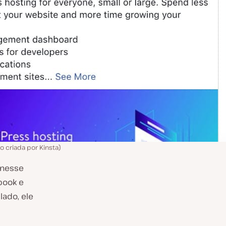
o criada por Kinsta)
 nesse
book e
ado, ele