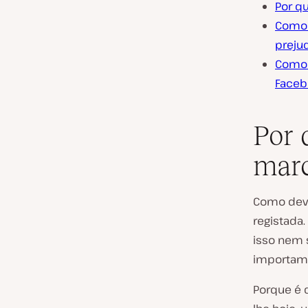
Por q
Como 
preju
Como 
Faceb
Por 
marc
Como deve
registada.
isso nem 
importam,
Porque é 