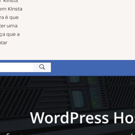
“Kinsta
sem Kinsta
ra é que
azer uma
ça que a
tar