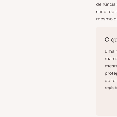
denúncia 
ser o tóp
mesmo pa
O qu
Uma m
marca
mesmo
prote
de ter
regis