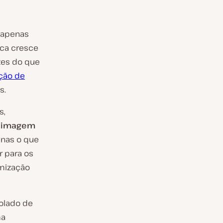
o apenas
ca cresce
zes do que
ão de
s.
s,
a imagem
enas o que
r para os
imização
olado de
ma