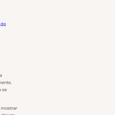
 do
a
mente,
o se
 mostrar-