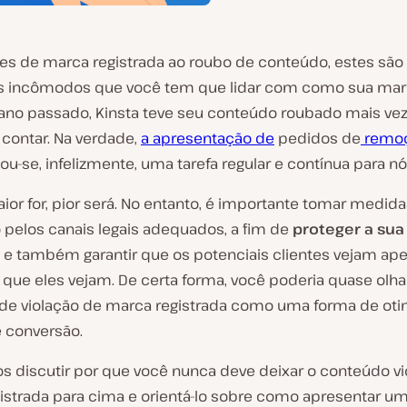
ões de marca registrada ao roubo de conteúdo, estes sã
s incômodos que você tem que lidar com como sua mar
 ano passado, Kinsta teve seu conteúdo roubado mais ve
ontar. Na verdade,
a apresentação de
pedidos de
remoç
ou-se, infelizmente, uma tarefa regular e contínua para nó
or for, pior será. No entanto, é importante tomar medida
pelos canais legais adequados, a fim de
proteger a su
e também garantir que os potenciais clientes vejam ap
 que eles vejam. De certa forma, você poderia quase olha
s de violação de marca registrada como uma forma de ot
e conversão.
s discutir por que você nunca deve deixar o conteúdo vi
istrada para cima e orientá-lo sobre como apresentar u