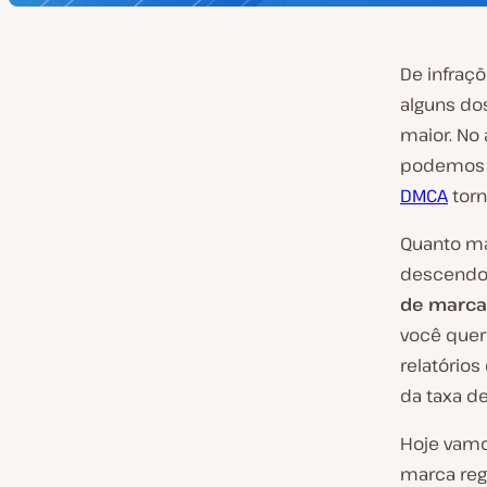
De infraç
alguns do
maior. No
podemos c
DMCA
torn
Quanto mai
descendo 
de marca
você quer
relatório
da taxa d
Hoje vamo
marca reg