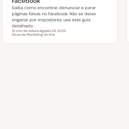
Facebook
z
a
Saiba como encontrar, denunciar e parar
ç
ã
páginas falsas no Facebook. Não se deixe
o
enganar por impostores, use este guia
detalhado.
19 min de leitura
Agosto 29, 2025
Tempo de leitura
Dicas de Marketing On-line
D
T
a
ó
t
p
a
i
d
c
e
o
a
Paginação
t
u
a
dos
l
i
z
a
conteúdos
ç
ã
o