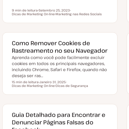
9 min de leitura
Setembro 25, 2023
Tempo de leitura
Dicas de Marketing On-line
D
Marketing nas Redes Sociais
T
a
T
ó
t
ó
p
a
p
i
d
i
c
e
c
o
a
o
t
Como Remover Cookies de
u
a
Rastreamento no seu Navegador
l
i
Aprenda como você pode facilmente excluir
z
a
cookies em todos os principais navegadores,
ç
incluindo Chrome, Safari e Firefox, quando não
ã
o
deseja ser ras…
15 min de leitura
Janeiro 31, 2025
Tempo de leitura
Dicas de Marketing On-line
D
Dicas de Segurança
T
a
T
ó
t
ó
p
a
p
i
d
i
c
e
c
o
a
o
t
Guia Detalhado para Encontrar e
u
a
Denunciar Páginas Falsas do
l
i