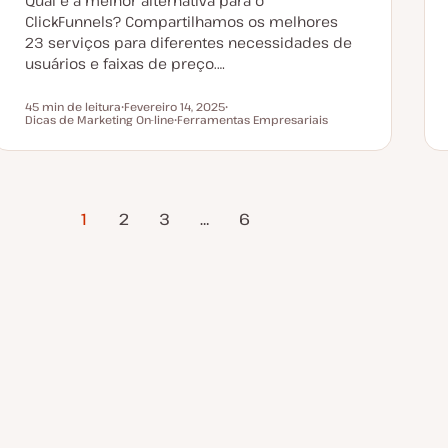
Qual é a melhor alternativa para o
z
a
ClickFunnels? Compartilhamos os melhores
ç
23 serviços para diferentes necessidades de
ã
o
usuários e faixas de preço.…
45 min de leitura
Fevereiro 14, 2025
Tempo de leitura
Dicas de Marketing On-line
D
Ferramentas Empresariais
T
a
T
ó
t
ó
p
a
p
i
d
i
c
e
c
o
a
o
Próxima
t
1
2
3
…
6
u
Página
a
l
i
z
a
ç
ã
o