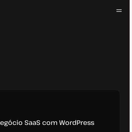
Nave
Testar gratuitamente
egócio SaaS com WordPress