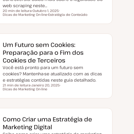
web scraping neste…
20 min de leitura
Outubro 1, 2025
Tempo de leitura
Dicas de Marketing On-line
D
Estratégia de Conteúdo
T
a
T
ó
t
ó
p
a
p
i
d
i
c
e
c
o
a
o
t
Um Futuro sem Cookies:
u
a
Preparação para o Fim dos
l
i
Cookies de Terceiros
z
a
Você está pronto para um futuro sem
ç
ã
cookies? Mantenha-se atualizado com as dicas
o
e estratégias contidas neste guia detalhado.
21 min de leitura
Janeiro 20, 2025
Tempo de leitura
Dicas de Marketing On-line
D
T
a
ó
t
p
a
i
d
c
e
o
a
t
Como Criar uma Estratégia de
u
a
Marketing Digital
l
i