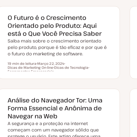
O Futuro é o Crescimento
Orientado pelo Produto: Aqui
está o Que Você Precisa Saber
Saiba mais sobre o crescimento orientado
pelo produto, porque é tão eficaz e por que é
o futuro do marketing de software.
19 min de leitura
Março 22, 2024
Dicas de Marketing On-line
D
Dicas de Tecnologia
T
Tempo de leitura
Ferramentas Empresariais
a
T
ó
T
t
ó
p
ó
a
p
i
p
d
i
c
i
e
c
o
c
a
o
o
t
Análise do Navegador Tor: Uma
u
a
Forma Essencial e Anônima de
l
i
Navegar na Web
z
a
A segurança e a proteção na internet
ç
ã
começam com um navegador sólido que
o
protege o usuário. Este artigo oferece uma