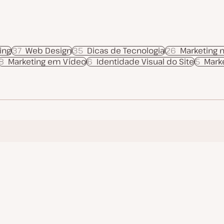
ing
37
Web Design
35
Dicas de Tecnologia
26
Marketing 
8
Marketing em Vídeo
6
Identidade Visual do Site
5
Mark