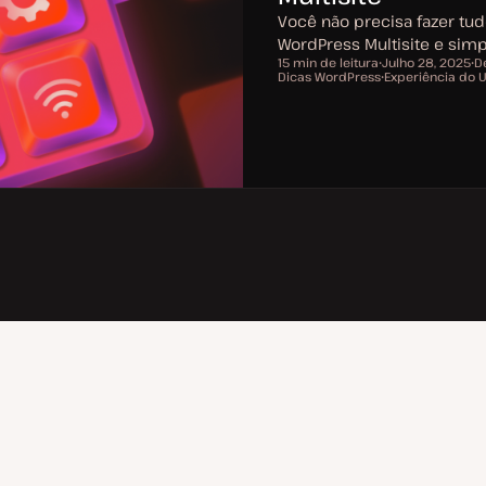
Você não precisa fazer tu
WordPress Multisite e simpl
15 min de leitura
Julho 28, 2025
D
Tempo de leitura
Dicas WordPress
D
Experiência do 
T
a
T
ó
t
ó
p
a
p
i
d
i
c
e
c
o
a
o
t
u
a
l
i
z
a
ç
ã
o