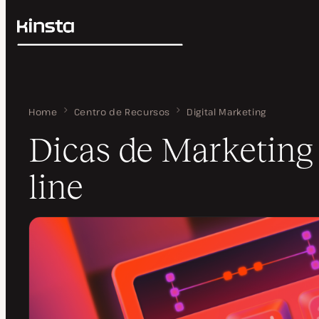
Kinsta®
Pesquisar
Plataforma
Soluções
Login
Preços
Recursos
Home
Dicas de Marketing On-line
Centro de Recursos
Digital Marketing
Contato
Dicas de Marketing
line