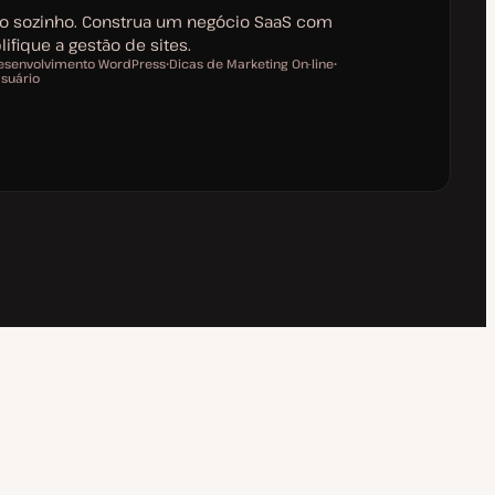
do sozinho. Construa um negócio SaaS com
ifique a gestão de sites.
esenvolvimento WordPress
Dicas de Marketing On-line
Usuário
T
T
ó
ó
p
p
i
i
c
c
o
o