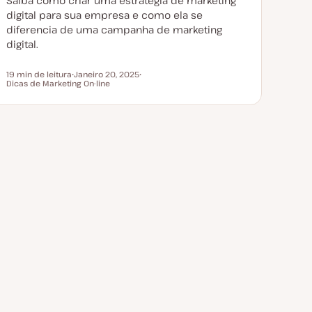
Saiba como criar uma estratégia de marketing
z
a
digital para sua empresa e como ela se
ç
diferencia de uma campanha de marketing
ã
o
digital.
19 min de leitura
Janeiro 20, 2025
Tempo de leitura
Dicas de Marketing On-line
D
T
a
ó
t
p
a
i
d
c
e
o
a
t
u
a
l
i
z
a
ç
ã
o