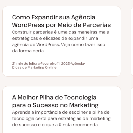
Como Expandir sua Agência
WordPress por Meio de Parcerias
Construir parcerias é uma das maneiras mais
estratégicas e eficazes de expandir uma
agência de WordPress. Veja como fazer isso
da forma certa.
21 min de leitura
Fevereiro 11, 2025
Agência
Tempo de leitura
Dicas de Marketing On-line
D
T
T
a
ó
ó
t
p
p
a
i
i
d
c
c
e
o
o
a
t
A Melhor Pilha de Tecnologia
u
a
para o Sucesso no Marketing
l
i
Aprenda a importância de escolher a pilha de
z
a
tecnologia certa para estratégias de marketing
ç
de sucesso e o que a Kinsta recomenda.
ã
o