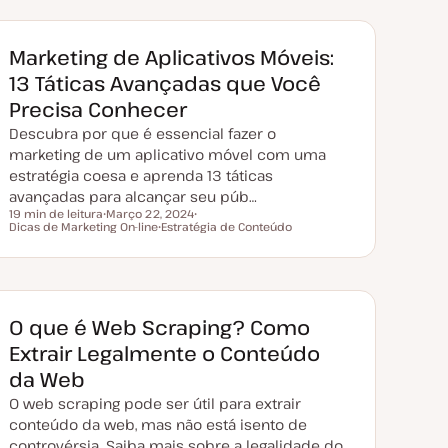
Marketing de Aplicativos Móveis:
13 Táticas Avançadas que Você
Precisa Conhecer
Descubra por que é essencial fazer o
marketing de um aplicativo móvel com uma
estratégia coesa e aprenda 13 táticas
avançadas para alcançar seu púb…
19 min de leitura
Março 22, 2024
Tempo de leitura
Dicas de Marketing On-line
D
Estratégia de Conteúdo
T
a
T
ó
t
ó
p
a
p
i
d
i
c
e
c
o
a
o
t
O que é Web Scraping? Como
u
a
Extrair Legalmente o Conteúdo
l
i
da Web
z
a
O web scraping pode ser útil para extrair
ç
ã
conteúdo da web, mas não está isento de
o
controvérsia. Saiba mais sobre a legalidade do