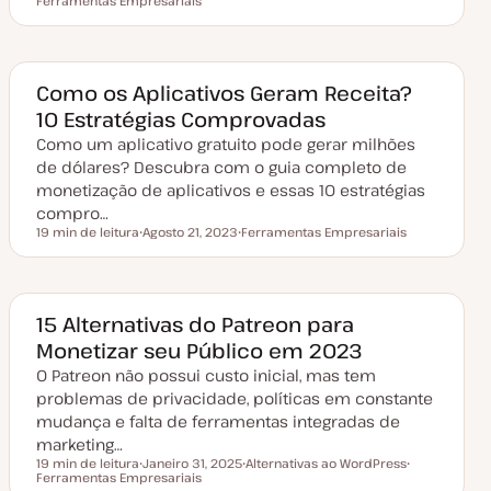
Ferramentas Empresariais
D
T
T
a
ó
ó
t
p
p
a
i
i
d
c
c
e
o
o
a
Como os Aplicativos Geram Receita?
t
10 Estratégias Comprovadas
u
a
Como um aplicativo gratuito pode gerar milhões
l
i
de dólares? Descubra com o guia completo de
z
a
monetização de aplicativos e essas 10 estratégias
ç
compro…
ã
o
19 min de leitura
Agosto 21, 2023
Ferramentas Empresariais
Tempo de leitura
D
T
a
ó
t
p
a
i
d
c
e
o
15 Alternativas do Patreon para
a
Monetizar seu Público em 2023
t
u
O Patreon não possui custo inicial, mas tem
a
l
problemas de privacidade, políticas em constante
i
z
mudança e falta de ferramentas integradas de
a
marketing…
ç
ã
19 min de leitura
Janeiro 31, 2025
Alternativas ao WordPress
o
Tempo de leitura
Ferramentas Empresariais
D
T
T