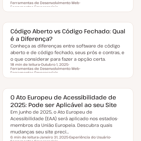
Ferramentas de Desenvolvimento Web
D
T
Tempo de leitura
Ferramentas Empresariais
a
ó
T
t
p
ó
a
i
p
d
c
i
e
o
c
a
o
Código Aberto vs Código Fechado: Qual
t
u
é a Diferença?
a
l
Conheça as diferenças entre software de código
i
z
aberto e de código fechado, seus prós e contras, e
a
o que considerar para fazer a opção certa.
ç
ã
18 min de leitura
Outubro 1, 2025
o
Ferramentas de Desenvolvimento Web
D
T
Tempo de leitura
Ferramentas Empresariais
a
ó
T
t
p
ó
a
i
p
d
c
i
e
o
c
a
o
O Ato Europeu de Acessibilidade de
t
u
2025: Pode ser Aplicável ao seu Site
a
l
Em junho de 2025, o Ato Europeu de
i
z
Acessibilidade (EAA) será aplicado nos estados-
a
membros da União Europeia. Descubra quais
ç
ã
mudanças seu site preci…
o
6 min de leitura
Janeiro 31, 2025
Experiência do Usuário
Tempo de leitura