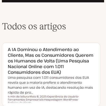
Todos os artigos
A IA Dominou o Atendimento ao
Cliente, Mas os Consumidores Querem
os Humanos de Volta (Uma Pesquisa
Nacional Online com 1.011
Consumidores dos EUA)
Uma pesquisa com 1.011 consumidores dos EUA
revela que a maioria prefere o atendimento
humano em vez de IA, destacando resolução mais
rápida de pro…
4 min de leitura
Maio 8, 2025
Experiência do Usuário
Ferramentas Empresariais
D
Hospedagem WordPress
T
T
Tempo de leitura
Notícias da Kinsta
a
T
ó
T
ó
t
ó
p
ó
p