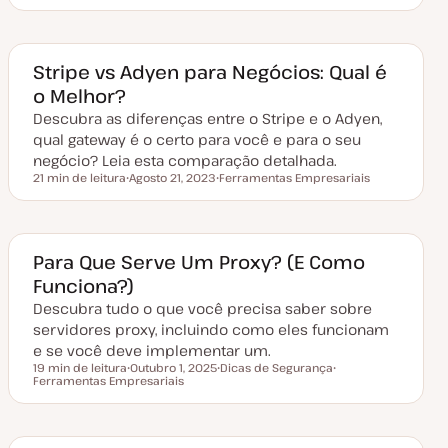
a
ó
ó
t
p
p
a
i
i
d
c
c
e
o
o
a
Stripe vs Adyen para Negócios: Qual é
t
o Melhor?
u
a
Descubra as diferenças entre o Stripe e o Adyen,
l
i
qual gateway é o certo para você e para o seu
z
a
negócio? Leia esta comparação detalhada.
ç
21 min de leitura
Agosto 21, 2023
Ferramentas Empresariais
ã
Tempo de leitura
D
T
o
a
ó
t
p
a
i
d
c
e
o
Para Que Serve Um Proxy? (E Como
a
Funciona?)
t
u
Descubra tudo o que você precisa saber sobre
a
l
servidores proxy, incluindo como eles funcionam
i
z
e se você deve implementar um.
a
19 min de leitura
Outubro 1, 2025
Dicas de Segurança
ç
Tempo de leitura
Ferramentas Empresariais
D
T
T
ã
a
ó
ó
o
t
p
p
a
i
i
d
c
c
e
o
o