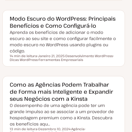
a
p
i
p
i
d
i
c
i
c
e
c
o
c
o
a
o
o
Modo Escuro do WordPress: Principais
t
u
Benefícios e Como Configurá-lo
a
l
Aprenda os benefícios de adicionar o modo
i
z
escuro ao seu site e como configurar facilmente o
a
modo escuro no WordPress usando plugins ou
ç
ã
código.
o
14 min de leitura
Janeiro 21, 2025
Desenvolvimento WordPress
Tempo de leitura
Dicas WordPress
D
Ferramentas Empresariais
T
T
a
T
ó
ó
t
ó
p
p
a
p
i
i
d
i
c
c
e
c
o
o
a
o
Como as Agências Podem Trabalhar
t
de Forma mais Inteligente e Expandir
u
a
seus Negócios com a Kinsta
l
i
O desempenho de uma agência pode ter um
z
a
grande impulso ao se associar a um provedor de
ç
hospedagem premium como a Kinsta. Descubra
ã
o
os benefícios aqu…
13 min de leitura
Dezembro 10, 2024
Agência