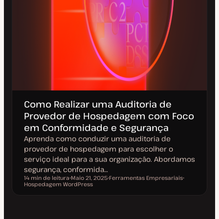
Como Realizar uma Auditoria de
Provedor de Hospedagem com Foco
em Conformidade e Segurança
Aprenda como conduzir uma auditoria de
provedor de hospedagem para escolher o
serviço ideal para a sua organização. Abordamos
segurança, conformida…
14 min de leitura
Maio 21, 2025
Ferramentas Empresariais
Tempo de leitura
Hospedagem WordPress
D
T
T
a
ó
ó
t
p
p
a
i
i
d
c
c
e
o
o