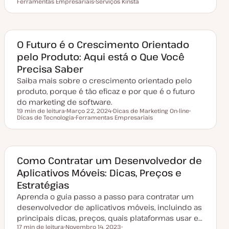
Tempo de leitura
Ferramentas Empresariais
D
Serviços Kinsta
T
T
a
T
ó
ó
t
ó
p
p
a
p
i
i
d
i
c
c
e
c
o
o
a
o
O Futuro é o Crescimento Orientado
t
pelo Produto: Aqui está o Que Você
u
a
Precisa Saber
l
i
Saiba mais sobre o crescimento orientado pelo
z
a
produto, porque é tão eficaz e por que é o futuro
ç
do marketing de software.
ã
o
19 min de leitura
Março 22, 2024
Dicas de Marketing On-line
Tempo de leitura
Dicas de Tecnologia
D
Ferramentas Empresariais
T
T
a
T
ó
ó
t
ó
p
p
a
p
i
i
d
i
c
c
e
c
o
o
a
o
Como Contratar um Desenvolvedor de
t
Aplicativos Móveis: Dicas, Preços e
u
a
Estratégias
l
i
Aprenda o guia passo a passo para contratar um
z
a
desenvolvedor de aplicativos móveis, incluindo as
ç
principais dicas, preços, quais plataformas usar e…
ã
o
17 min de leitura
Novembro 14, 2023