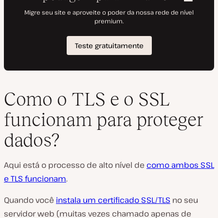
Como o TLS e o SSL
funcionam para proteger
dados?
Aqui está o processo de alto nível de
como ambos SSL
e TLS funcionam
.
Quando você
instala um certificado SSL/TLS
no seu
servidor web (
muitas vezes chamado apenas de