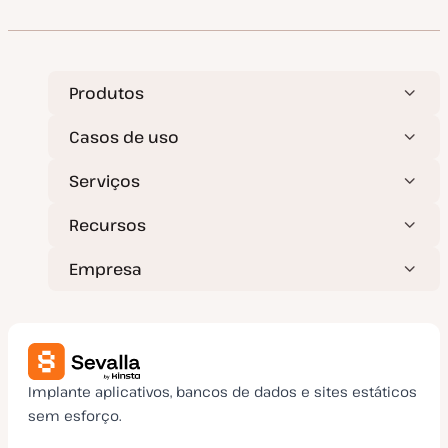
a
a
t
r
u
t
a
i
l
g
i
o
z
Produtos
a
ç
ã
Casos de uso
o
Serviços
Recursos
Empresa
Implante aplicativos, bancos de dados e sites estáticos
sem esforço.