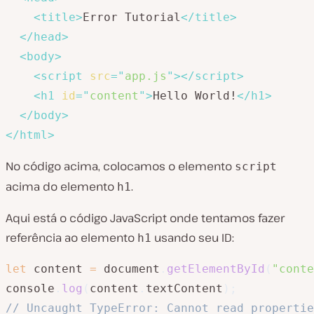
<
title
>
Error Tutorial
</
title
>
</
head
>
<
body
>
<
script
src
=
"
app.js
"
>
</
script
>
<
h1
id
=
"
content
"
>
Hello World!
</
h1
>
</
body
>
</
html
>
No código acima, colocamos o elemento
script
acima do elemento
.
h1
Aqui está o código JavaScript onde tentamos fazer
referência ao elemento
usando seu ID:
h1
let
 content 
=
 document
.
getElementById
(
"conte
console
.
log
(
content
.
textContent
)
;
// Uncaught TypeError: Cannot read propertie