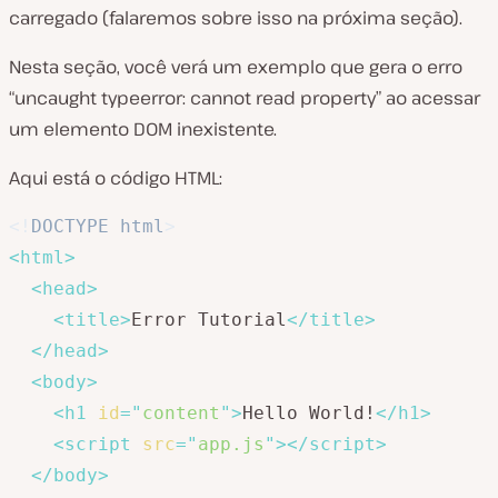
carregado (falaremos sobre isso na próxima seção).
Nesta seção, você verá um exemplo que gera o erro
“uncaught typeerror: cannot read property” ao acessar
um elemento DOM inexistente.
Aqui está o código HTML:
<!
DOCTYPE
html
>
<
html
>
<
head
>
<
title
>
Error Tutorial
</
title
>
</
head
>
<
body
>
<
h1
id
=
"
content
"
>
Hello World!
</
h1
>
<
script
src
=
"
app.js
"
>
</
script
>
</
body
>