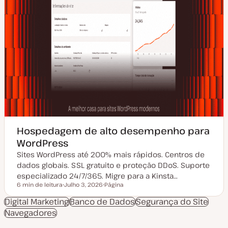
Hospedagem de alto desempenho para
WordPress
Sites WordPress até 200% mais rápidos. Centros de
dados globais. SSL gratuito e proteção DDoS. Suporte
especializado 24/7/365. Migre para a Kinsta…
6 min de leitura
Julho 3, 2026
Página
Tempo de leitura
D
T
a
i
Digital Marketing
Banco de Dados
Segurança do Site
t
p
Navegadores
a
o
d
d
e
e