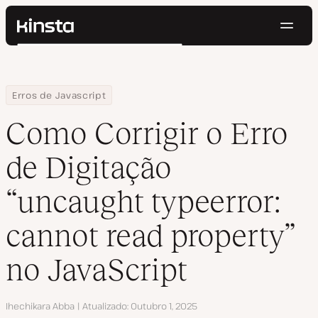
Nave
Kinsta®
Pesquisar
Plataforma
Soluções
Login
Testar gratuitamente
Home
Centro de Recursos
Blog
Como Corrigir o Erro de Digitação “uncaught typeerror: cannot r
Erros de Javascript
Preços
Recursos
Como Corrigir o Erro
Contato
de Digitação
“uncaught typeerror:
cannot read property”
no JavaScript
Autor
Ihechikara Abba
Atualizado
Outubro 1, 2025