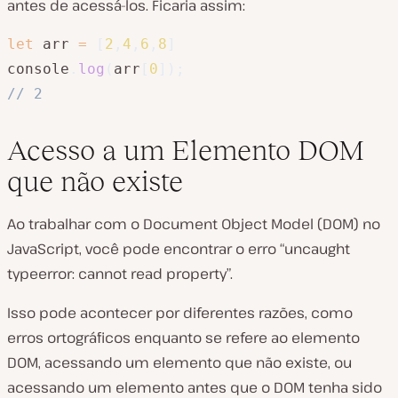
antes de acessá-los. Ficaria assim:
let
 arr 
=
[
2
,
4
,
6
,
8
]
console
.
log
(
arr
[
0
]
)
;
// 2
Acesso a um Elemento DOM
que não existe
Ao trabalhar com o Document Object Model (DOM) no
JavaScript, você pode encontrar o erro “uncaught
typeerror: cannot read property”.
Isso pode acontecer por diferentes razões, como
erros ortográficos enquanto se refere ao elemento
DOM, acessando um elemento que não existe, ou
acessando um elemento antes que o DOM tenha sido