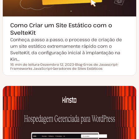
Como Criar um Site Estático com o
SvelteKit
Conheça, passo a passo, o processo de criação de
um site estático extremamente rápido com o
SvelteKit, da configuração inicial à implantação na
Kin…
16 min de leitura
Dezembro 12, 2023
Blog
Erros de Javascript
Tempo de leitura
Frameworks JavaScript
D
Geradores de Sites Estáticos
T
T
T
a
T
i
ó
ó
t
ó
p
p
p
a
p
o
i
i
d
i
d
c
c
e
c
e
o
o
a
o
a
t
r
u
t
a
i
l
g
i
o
z
a
ç
ã
o