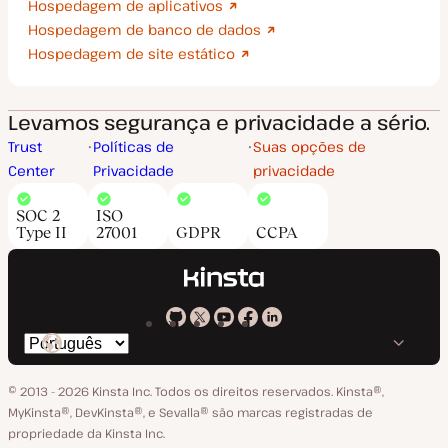
Hospedagem de aplicativos
Hospedagem de banco de dados
Hospedagem de site estático
Levamos segurança e privacidade a sério.
Trust
Políticas de
Suas opções de
Center
Privacidade
privacidade
SOC 2
ISO
Type II
27001
GDPR
CCPA
Kinsta
Kinsta
Kinsta
Kinsta
Kinsta
Trocar
em
no
no
no
no
o
GitHub
X
YouTube
Facebook
LinkedIn
© 2013 - 2026 Kinsta Inc. Todos os direitos reservados.
Kinsta®‚
idioma
MyKinsta®‚ DevKinsta®‚ e Sevalla® são marcas registradas de
propriedade da Kinsta Inc.