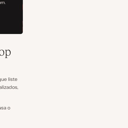
op
ue liste
alizados,
usa o