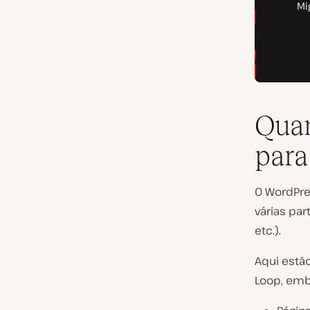
Quan
para
O WordPre
várias par
etc.).
Aqui estã
Loop, emb