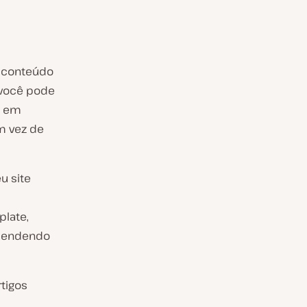
r conteúdo
 você pode
s em
m vez de
u site
plate,
ependendo
tigos