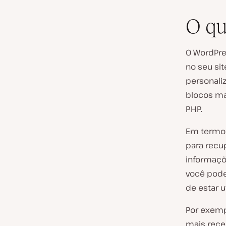
O qu
O WordPre
no seu si
personali
blocos ma
PHP.
Em termos
para recu
informaçõ
você pode
de estar u
Por exemp
mais rece