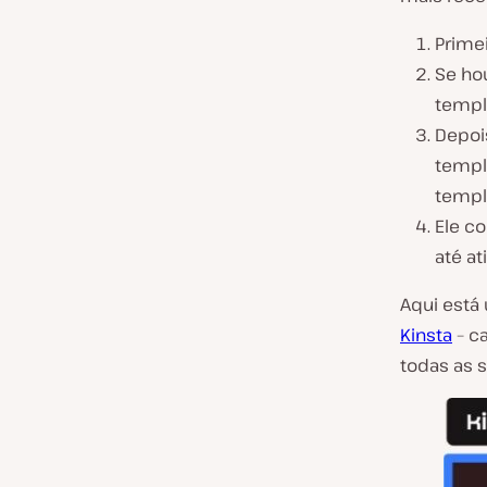
Primei
Se hou
templ
Depois
templ
templ
Ele co
até at
Aqui está
Kinsta
– ca
todas as 