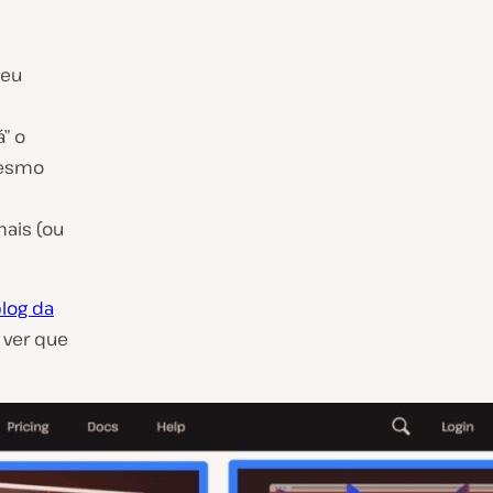
seu
á” o
mesmo
mais (ou
log da
 ver que