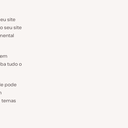
eu site
o seu site
mental
 tem
iba tudo o
ele pode
m
m temas