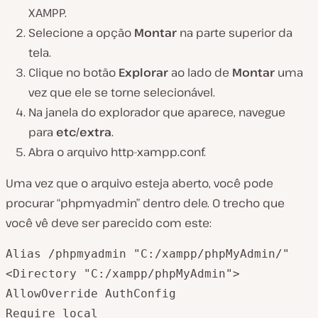
XAMPP.
Selecione a opção
Montar
na parte superior da
tela.
Clique no botão
Explorar
ao lado de
Montar
uma
vez que ele se torne selecionável.
Na janela do explorador que aparece, navegue
para
etc/extra
.
Abra o arquivo
http-xampp.conf.
Uma vez que o arquivo esteja aberto, você pode
procurar “phpmyadmin” dentro dele. O trecho que
você vê deve ser parecido com este:
Alias /phpmyadmin "C:/xampp/phpMyAdmin/"

<Directory "C:/xampp/phpMyAdmin">

AllowOverride AuthConfig

Require local
