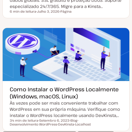
dados globais. SSL gratuito e proteção DDoS. Suporte
especializado 24/7/365. Migre para a Kinsta…
6 min de leitura
Julho 3, 2026
Página
Tempo de leitura
D
T
a
i
t
p
a
o
d
d
e
e
a
a
t
r
u
t
a
i
l
g
i
o
z
a
ç
ã
o
Como Instalar o WordPress Localmente
(Windows, macOS, Linux)
Às vezes pode ser mais conveniente trabalhar com
WordPress em sua própria máquina. Verifique como
instalar o WordPress localmente usando DevKinsta,…
34 min de leitura
Setembro 6, 2023
Blog
Tempo de leitura
Desenvolvimento WordPress
D
DevKinsta
T
Localhost
T
a
T
i
T
ó
t
ó
p
ó
p