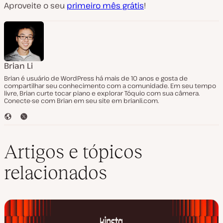
Aproveite o seu
primeiro mês grátis
!
Brian Li
Brian é usuário de WordPress há mais de 10 anos e gosta de
compartilhar seu conhecimento com a comunidade. Em seu tempo
livre, Brian curte tocar piano e explorar Tóquio com sua câmera.
Conecte-se com Brian em seu site em brianli.com.
S
T
i
w
t
i
e
t
Artigos e tópicos
t
e
relacionados
r