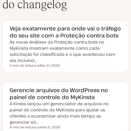
do changelog
Veja exatamente para onde vai o tráfego
do seu site com a Proteção contra bots
As novas Análises da Proteção contra bots no
MyKinsta mostram exatamente como cada
solicitação foi classificada e o que aconteceu com
ela, incluind…
5 min de leitura
Julho 31, 2026
Tempo de leitura
D
a
t
a
d
e
Gerencie arquivos do WordPress no
a
painel de controle do MyKinsta
t
u
A Kinsta lançou um gerenciador de arquivos no
a
l
painel de controle do MyKinsta para ajudar os
i
z
clientes a economizar ainda mais tempo ao
a
gerenciar sit…
ç
ã
6 min de leitura
Junho 11, 2026
Tempo de leitura
o
D