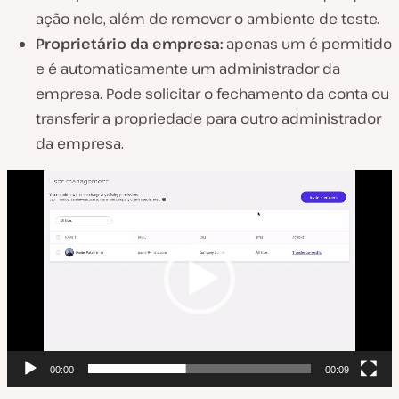
ação nele, além de remover o ambiente de teste.
Proprietário da empresa:
apenas um é permitido
e é automaticamente um administrador da
empresa. Pode solicitar o fechamento da conta ou
transferir a propriedade para outro administrador
da empresa.
R
e
p
r
o
d
u
t
00:00
00:09
o