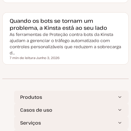
a
t
a
d
e
Quando os bots se tornam um
a
problema, a Kinsta está ao seu lado
t
u
As ferramentas de Proteção contra bots da Kinsta
a
l
ajudam a gerenciar o tráfego automatizado com
i
z
controles personalizáveis que reduzem a sobrecarga
a
d…
ç
ã
7 min de leitura
Junho 3, 2026
Tempo de leitura
o
D
a
t
a
d
e
a
t
u
a
Produtos
l
i
z
Casos de uso
a
ç
ã
Serviços
o