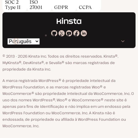
SOC 2
ISO
Type II
27001
GDPR
CCPA
Kinsta
Kinsta
Kinsta
Kinsta
Kinsta
Trocar
em
no
no
no
no
o
GitHub
X
YouTube
Facebook
LinkedIn
© 2013 - 2026 Kinsta Inc. Todos os direitos reservados.
Kinsta®‚
idioma
MyKinsta®‚ DevKinsta®‚ e Sevalla® são marcas registradas de
propriedade da Kinsta Inc.
A marca registrada WordPress® é propriedade intelectual da
WordPress Foundation, e as marcas registradas Woo® e
WooCommerce® são propriedade intelectual da WooCommerce, Inc. O
uso dos nomes WordPress®, Woo® e WooCommerce® neste site é
apenas para fins de identificação e não implica em um endosso pela
WordPress Foundation ou WooCommerce, Inc. A Kinsta não é
endossada, de propriedade ou afiliada à WordPress Foundation ou
WooCommerce, Inc.