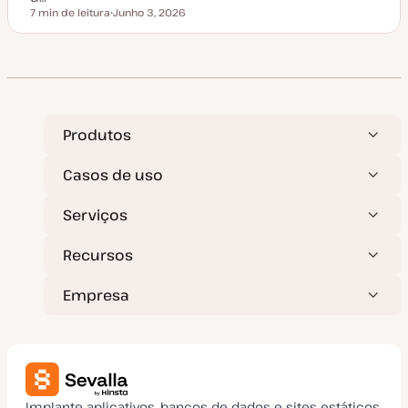
ã
7 min de leitura
Junho 3, 2026
Tempo de leitura
o
D
a
t
a
d
e
a
t
u
a
Produtos
l
i
z
Casos de uso
a
ç
ã
Serviços
o
Recursos
Empresa
Implante aplicativos, bancos de dados e sites estáticos