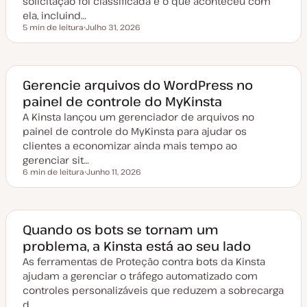
solicitação foi classificada e o que aconteceu com
ela, incluind…
5 min de leitura
Julho 31, 2026
Tempo de leitura
D
a
t
a
d
e
Gerencie arquivos do WordPress no
a
painel de controle do MyKinsta
t
u
A Kinsta lançou um gerenciador de arquivos no
a
l
painel de controle do MyKinsta para ajudar os
i
z
clientes a economizar ainda mais tempo ao
a
gerenciar sit…
ç
ã
6 min de leitura
Junho 11, 2026
Tempo de leitura
o
D
a
t
a
d
e
Quando os bots se tornam um
a
problema, a Kinsta está ao seu lado
t
u
As ferramentas de Proteção contra bots da Kinsta
a
l
ajudam a gerenciar o tráfego automatizado com
i
z
controles personalizáveis que reduzem a sobrecarga
a
d…
ç