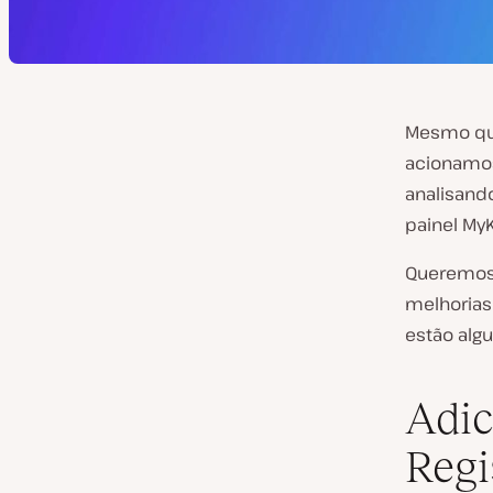
Mesmo que
acionamos
analisand
painel MyK
Queremos 
melhorias 
estão alg
Adi
Regi