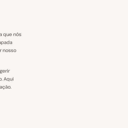
ca que nós
cupada
r nosso
erir
. Aqui
ação.