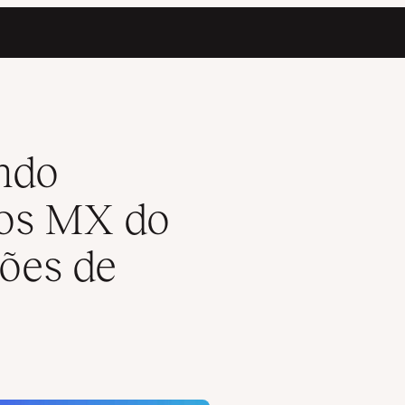
e Atualizações de Segurança
ndo
ros MX do
ções de