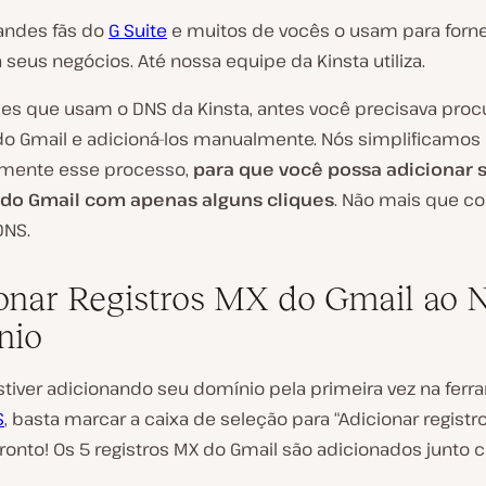
andes fãs do
G Suite
e muitos de vocês o usam para forne
 seus negócios. Até nossa equipe da Kinsta utiliza.
les que usam o DNS da Kinsta, antes você precisava procu
 do Gmail e adicioná-los manualmente. Nós simplificamos
mente esse processo,
para que você possa adicionar 
 do Gmail com apenas alguns cliques
. Não mais que co
DNS.
onar Registros MX do Gmail ao 
nio
stiver adicionando seu domínio pela primeira vez na fer
S
, basta marcar a caixa de seleção para “Adicionar regist
pronto! Os 5 registros MX do Gmail são adicionados junto