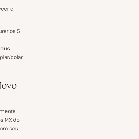
cer e-
rar os 5
seus
piar/colar
Novo
ramenta
ros MX do
 com seu