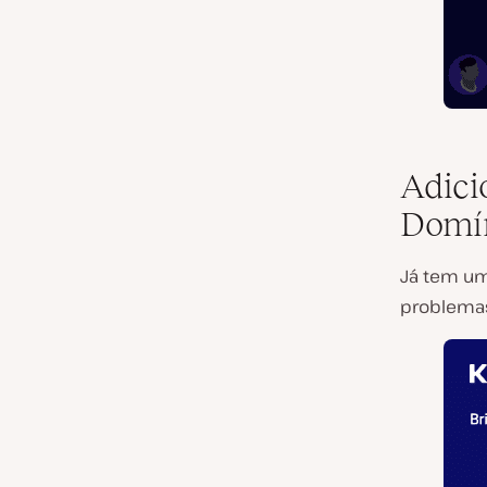
Adici
Domín
Já tem um
problemas.