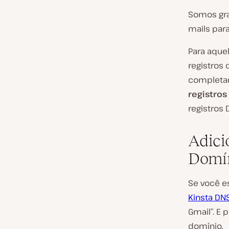
Somos gr
mails para
Para aque
registros
completa
registros
registros 
Adici
Domí
Se você e
Kinsta DN
Gmail”. E 
domínio.