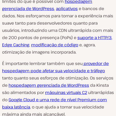
limites do que é possível com
hospedagem
gerenciada de WordPress
,
aplicativos
e bancos de
dados. Nos esforçamos para tornar a experiência mais
suave tanto para desenvolvedores quanto para
usuários, introduzindo uma CDN ultrarrápida com mais
de 200 pontos de presença (PoPs) e
suporte a HTTP/3
,
Edge Caching
,
modificação de código
e, agora,
otimização de imagens incorporada.
É importante lembrar também que seu
provedor de
hospedagem pode afetar sua velocidade e tráfego
tanto quanto seus esforços de otimização. Os serviços
de
hospedagem gerenciada de WordPress
da Kinsta
são alimentados por
máquinas virtuais C2
ultrarrápidas
do
Google Cloud e uma rede de nível Premium com
baixa latência
, o que ajuda a tornar sua velocidade
máxima ainda mais alcançável.