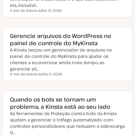
ela, incluind…
5 min de leitura
Julho 31, 2026
Tempo de leitura
D
a
t
a
d
e
Gerencie arquivos do WordPress no
a
painel de controle do MyKinsta
t
u
A Kinsta lançou um gerenciador de arquivos no
a
l
painel de controle do MyKinsta para ajudar os
i
z
clientes a economizar ainda mais tempo ao
a
gerenciar sit…
ç
ã
6 min de leitura
Junho 11, 2026
Tempo de leitura
o
D
a
t
a
d
e
Quando os bots se tornam um
a
problema, a Kinsta está ao seu lado
t
u
As ferramentas de Proteção contra bots da Kinsta
a
l
ajudam a gerenciar o tráfego automatizado com
i
z
controles personalizáveis que reduzem a sobrecarga
a
d…
ç