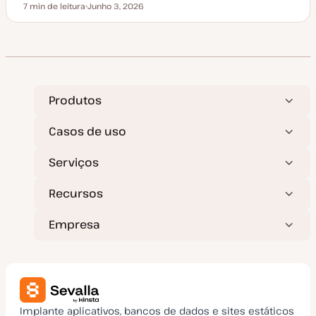
ã
7 min de leitura
Junho 3, 2026
Tempo de leitura
o
D
a
t
a
d
e
a
t
u
a
Produtos
l
i
z
Casos de uso
a
ç
ã
Serviços
o
Recursos
Empresa
Implante aplicativos, bancos de dados e sites estáticos