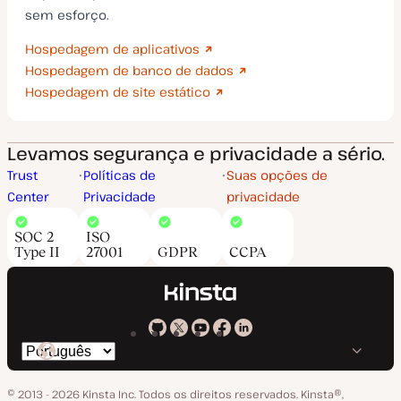
sem esforço.
Hospedagem de aplicativos
Hospedagem de banco de dados
Hospedagem de site estático
Levamos segurança e privacidade a sério.
Trust
Políticas de
Suas opções de
Center
Privacidade
privacidade
SOC 2
ISO
Type II
27001
GDPR
CCPA
Kinsta
Kinsta
Kinsta
Kinsta
Kinsta
Trocar
em
no
no
no
no
o
GitHub
X
YouTube
Facebook
LinkedIn
© 2013 - 2026 Kinsta Inc. Todos os direitos reservados.
Kinsta®‚
idioma