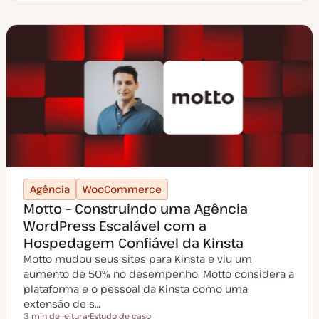
i
p
o
d
e
a
r
t
i
g
o
Agência
WooCommerce
Motto – Construindo uma Agência
WordPress Escalável com a
Hospedagem Confiável da Kinsta
Motto mudou seus sites para Kinsta e viu um
aumento de 50% no desempenho. Motto considera a
plataforma e o pessoal da Kinsta como uma
extensão de s…
3 min de leitura
Estudo de caso