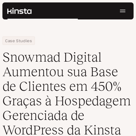
Nave
Kinsta®
Pesquisar
Plataforma
Soluções
Login
Testar gratuitamente
Home
Empresa
Snowmad Digital Aumentou sua Base de Clientes em 450% Graç
Case Studies
Preços
Recursos
Snowmad Digital
Contato
Aumentou sua Base
de Clientes em 450%
Graças à Hospedagem
Gerenciada de
WordPress da Kinsta