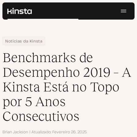
Nave
Kinsta®
Pesquisar
Plataforma
Soluções
Login
Testar gratuitamente
Home
Centro de Recursos
Blog
Benchmarks de Desempenho 2019 – A Kinsta Está no Topo por 5
Notícias da Kinsta
Preços
Recursos
Benchmarks de
Contato
Desempenho 2019 – A
Kinsta Está no Topo
por 5 Anos
Consecutivos
Autor
Brian Jackson
Atualizado
Fevereiro 26, 2025