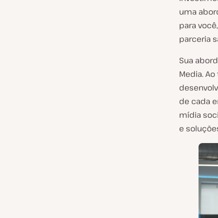
e
uma abord
n
para você
t
parceria s
e
:
Sua aborda
Media. Ao 
desenvolv
de cada e
mídia soci
e soluçõe