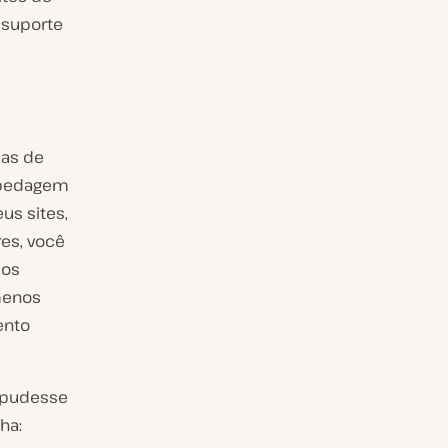
 suporte
mas de
spedagem
us sites,
es, você
 os
menos
ento
 pudesse
ha: