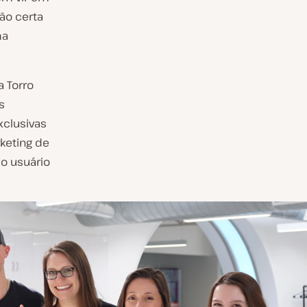
ão certa
ma
a Torro
s
clusivas
keting de
do usuário