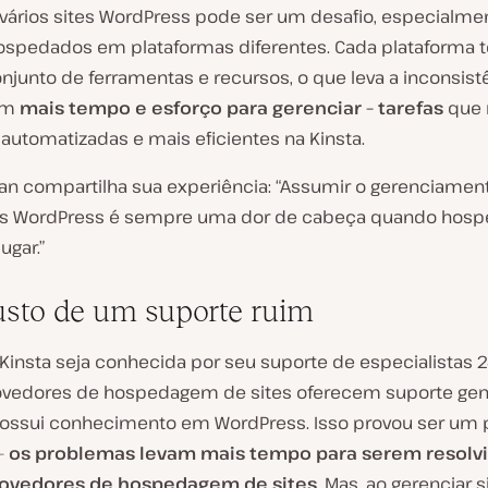
 vários sites WordPress pode ser um desafio, especialme
spedados em plataformas diferentes. Cada plataforma 
njunto de ferramentas e recursos, o que leva a inconsist
em
mais tempo e esforço para gerenciar – tarefas
que 
automatizadas e mais eficientes na Kinsta.
ivan compartilha sua experiência: “Assumir o gerenciamen
tes WordPress é sempre uma dor de cabeça quando hos
ugar.”
usto de um suporte ruim
Kinsta seja conhecida por seu suporte de especialistas 2
ovedores de hospedagem de sites oferecem suporte gen
ossui conhecimento em WordPress. Isso provou ser um
–
os problemas levam mais tempo para serem resolv
rovedores de hospedagem de sites
. Mas, ao gerenciar s