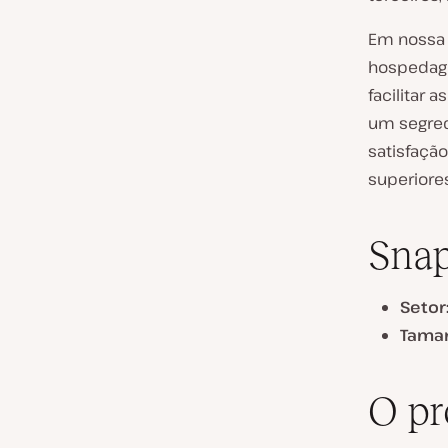
Em nossa 
hospedage
facilitar 
um segred
satisfaçã
superiores
Sna
Setor
Tama
O p