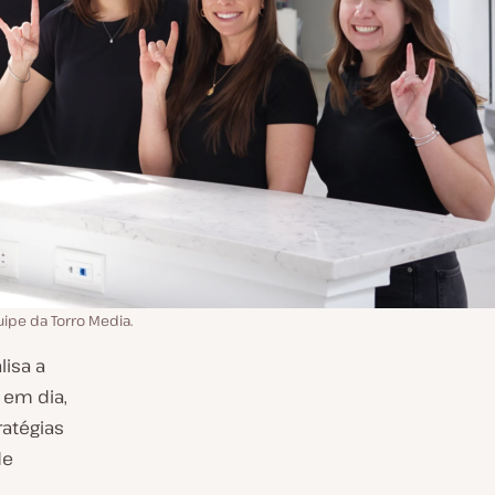
ipe da Torro Media.
lisa a
 em dia,
ratégias
de