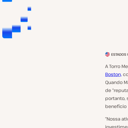
ESTADOS 
P
a
A Torro M
í
Boston,
co
s
Quando Mat
d
de “reput
o
portanto, 
c
benefício 
l
“Nossa at
i
investime