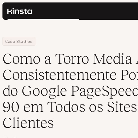
Kinsta®
Pesquisar
Plataforma
Soluções
Login
Home
Empresa
Como a Torro Media Alcança Consistentemente Pontuações do G
Case Studies
Preços
Recursos
Como a Torro Media 
Contato
Consistentemente Po
do Google PageSpee
90 em Todos os Sites
Clientes