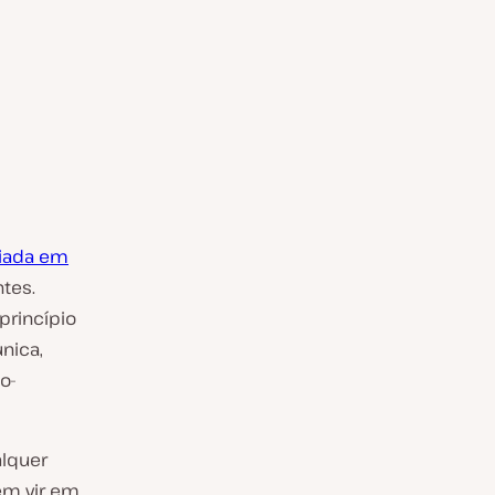
diada em
ntes.
princípio
nica,
o-
alquer
em vir em