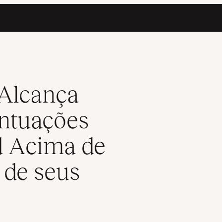
oogle PageSpeed Acima de 90 em Todos os Sites de seus Cliente
Alcança
ntuações
d Acima de
 de seus