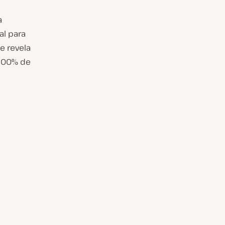
a
l para
e revela
100% de