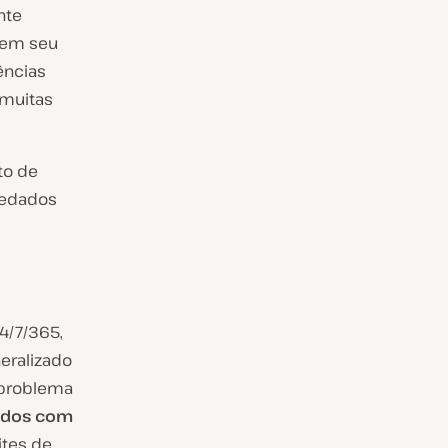
nte
tem seu
ências
muitas
to de
pedados
4/7/365,
eralizado
 problema
idos com
ites de