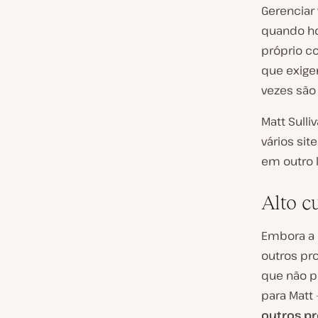
Gerenciar
quando ho
próprio co
que exig
vezes são 
Matt Sull
vários si
em outro l
Alto c
Embora a 
outros pr
que não p
para Matt 
outros p