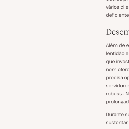
vários cl
deficiente
Desem
Além de e
lentidão
que inves
nem ofere
precisa o
servidore
robusta. 
prolonga
Durante s
sustentar