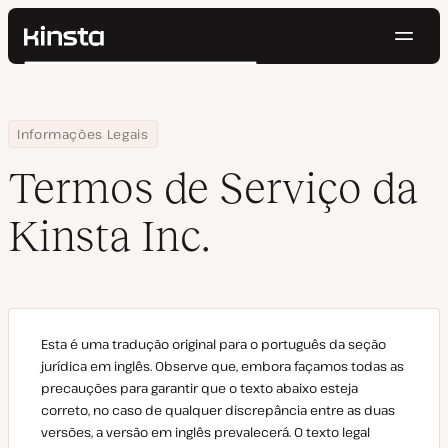
Nave
Kinsta®
Pesquisar
Plataforma
Soluções
Login
Testar gratuitamente
Home
Termos de Serviço da Kinsta Inc.
Informações Legais
Preços
Recursos
Termos de Serviço da
Contato
Kinsta Inc.
Esta é uma tradução original para o português da seção
jurídica em inglês. Observe que, embora façamos todas as
precauções para garantir que o texto abaixo esteja
correto, no caso de qualquer discrepância entre as duas
versões, a versão em inglês prevalecerá. O texto legal