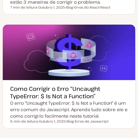
estão 3 maneiras de corrigir o problema.
7 min de leitura
Outubro 1, 2025
Blog
Erros do React
React
Tempo de leitura
D
T
T
T
a
i
ó
ó
t
p
p
p
a
o
i
i
d
d
c
c
e
e
o
o
a
a
t
r
u
t
a
i
l
g
i
o
z
a
ç
ã
o
Como Corrigir o Erro “Uncaught
TypeError: $ Is Not a Function”
O erro "Uncaught TypeError: $ Is Not a Function" é um
erro comum do Javascript. Aprenda tudo sobre ele e
como corrigi-lo facilmente neste tutorial.
6 min de leitura
Outubro 1, 2025
Blog
Erros de Javascript
Tempo de leitura
D
T
T
a
i
ó
t
p
p
a
o
i