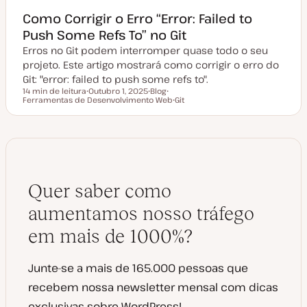
Como Corrigir o Erro “Error: Failed to
Push Some Refs To” no Git
Erros no Git podem interromper quase todo o seu
projeto. Este artigo mostrará como corrigir o erro do
Git: "error: failed to push some refs to".
14 min de leitura
Outubro 1, 2025
Blog
Tempo de leitura
Ferramentas de Desenvolvimento Web
D
T
T
Git
a
i
ó
T
t
p
p
ó
a
o
i
p
d
d
c
i
e
e
o
c
a
a
o
t
r
u
t
a
i
Quer saber como
l
g
i
o
z
aumentamos nosso tráfego
a
ç
em mais de 1000%?
ã
o
Junte-se a mais de 165.000 pessoas que
recebem nossa newsletter mensal com dicas
exclusivas sobre WordPress!