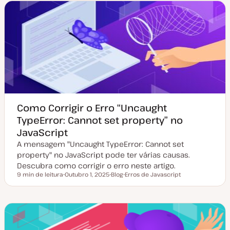
d
d
c
e
e
o
a
a
t
r
u
t
a
i
l
g
i
o
z
a
ç
ã
o
Como Corrigir o Erro “Uncaught
TypeError: Cannot set property” no
JavaScript
A mensagem "Uncaught TypeError: Cannot set
property" no JavaScript pode ter várias causas.
Descubra como corrigir o erro neste artigo.
9 min de leitura
Outubro 1, 2025
Blog
Erros de Javascript
Tempo de leitura
D
T
T
a
i
ó
t
p
p
a
o
i
d
d
c
e
e
o
a
a
t
r