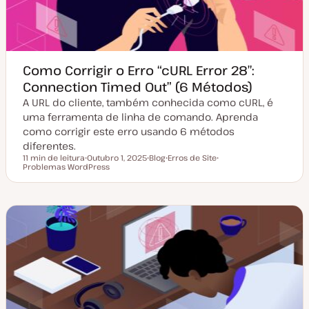
z
a
ç
ã
o
Como Corrigir o Erro “cURL Error 28″:
Connection Timed Out” (6 Métodos)
A URL do cliente, também conhecida como cURL, é
uma ferramenta de linha de comando. Aprenda
como corrigir este erro usando 6 métodos
diferentes.
11 min de leitura
Outubro 1, 2025
Blog
Erros de Site
Tempo de leitura
Problemas WordPress
D
T
T
T
a
i
ó
ó
t
p
p
p
a
o
i
i
d
d
c
c
e
e
o
o
a
a
t
r
u
t
a
i
l
g
i
o
z
a
ç
ã