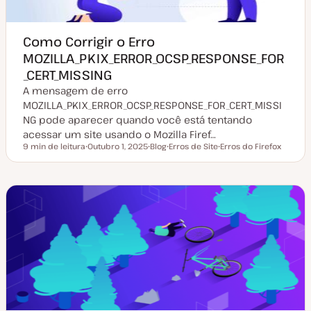
Como Corrigir o Erro
MOZILLA_PKIX_ERROR_OCSP_RESPONSE_FOR
_CERT_MISSING
A mensagem de erro
MOZILLA_PKIX_ERROR_OCSP_RESPONSE_FOR_CERT_MISSI
NG pode aparecer quando você está tentando
acessar um site usando o Mozilla Firef…
9 min de leitura
Outubro 1, 2025
Blog
Erros de Site
Erros do Firefox
Tempo de leitura
D
T
T
T
a
i
ó
ó
t
p
p
p
a
o
i
i
d
d
c
c
e
e
o
o
a
a
t
r
u
t
a
i
l
g
i
o
z
a
ç
ã
o