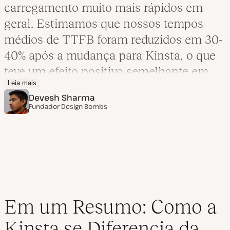
carregamento muito mais rápidos em
geral. Estimamos que nossos tempos
médios de TTFB foram reduzidos em 30-
40% após a mudança para Kinsta, o que
teve um efeito positivo semelhante em
Leia mais
todas às nossas outras métricas de
Devesh Sharma
desempenho. Kinsta nos dá a confiança
Fundador
Design Bombs
de que às bombas de projeto sempre
serão carregadas de forma rápida e
confiável, o que nos permite focar na
criação de conteúdo e no crescimento de
nossa audiência ao invés de nos
preocuparmos com detalhes técnicos.
Em um Resumo: Como a
Kinsta se Diferencia da