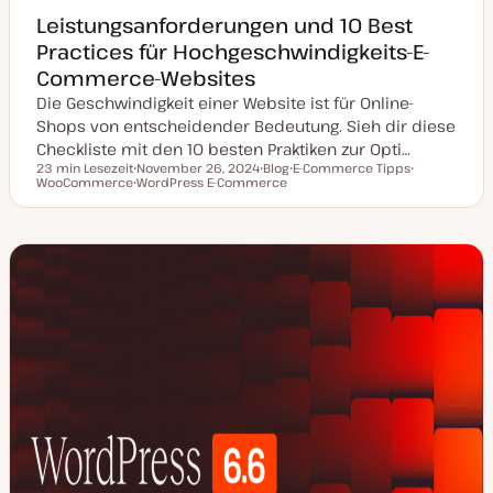
Leistungsanforderungen und 10 Best
Practices für Hochgeschwindigkeits-E-
Commerce-Websites
Die Geschwindigkeit einer Website ist für Online-
Shops von entscheidender Bedeutung. Sieh dir diese
Checkliste mit den 10 besten Praktiken zur Opti…
23 min Lesezeit
November 26, 2024
Blog
E-Commerce Tipps
Lesezeit
WooCommerce
D
WordPress E-Commerce
P
T
T
a
T
o
h
h
t
h
s
e
e
u
e
t
m
m
m
m
T
a
a
a
a
y
k
p
t
u
a
l
i
s
i
e
r
t