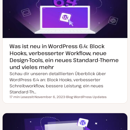
u
a
l
i
s
i
e
r
t
Was ist neu in WordPress 6.4: Block
Hooks, verbesserter Workflow, neue
Design-Tools, ein neues Standard-Theme
und vieles mehr
Schau dir unseren detaillierten Überblick über
WordPress 6.4 an: Block Hooks, verbesserter
Schreibworkflow, bessere Leistung, ein neues
Standard-Th…
17 min Lesezeit
November 6, 2023
Blog
WordPress Updates
Lesezeit
D
P
T
a
o
h
t
s
e
u
t
m
m
T
a
a
y
k
p
t