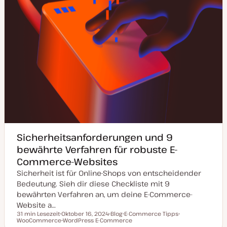
t
Sicherheitsanforderungen und 9
bewährte Verfahren für robuste E-
Commerce-Websites
Sicherheit ist für Online-Shops von entscheidender
Bedeutung. Sieh dir diese Checkliste mit 9
bewährten Verfahren an, um deine E-Commerce-
Website a…
31 min Lesezeit
Oktober 16, 2024
Blog
E-Commerce Tipps
Lesezeit
WooCommerce
D
WordPress E-Commerce
P
T
T
a
T
o
h
h