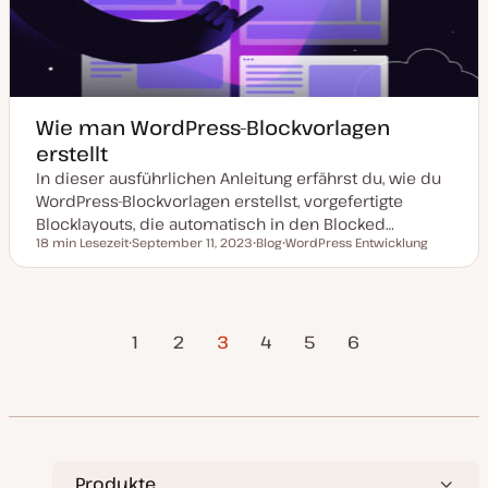
i
s
i
e
r
t
Wie man WordPress-Blockvorlagen
erstellt
In dieser ausführlichen Anleitung erfährst du, wie du
WordPress-Blockvorlagen erstellst, vorgefertigte
Blocklayouts, die automatisch in den Blocked…
18 min Lesezeit
September 11, 2023
Blog
WordPress Entwicklung
Lesezeit
D
P
T
a
o
h
t
s
e
u
t
m
m
T
a
Vorherige
Nächste
Seitennummerierung
a
y
1
2
3
4
5
6
k
p
Seite
Seite
t
u
der
a
l
i
Beiträge
s
i
e
r
Produkte
t