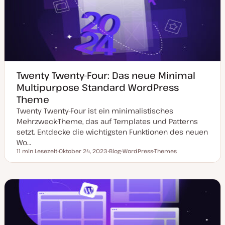
u
a
l
i
s
i
e
r
t
Twenty Twenty-Four: Das neue Minimal
Multipurpose Standard WordPress
Theme
Twenty Twenty-Four ist ein minimalistisches
Mehrzweck-Theme, das auf Templates und Patterns
setzt. Entdecke die wichtigsten Funktionen des neuen
Wo…
11 min Lesezeit
Oktober 24, 2023
Blog
WordPress-Themes
Lesezeit
D
P
T
a
o
h
t
s
e
u
t
m
m
T
a
a
y
k
p
t
u
a
l