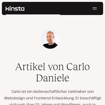
Navig
Kinsta®
Suchen
Plattform
Lösungen
Anmelden
Kostenlos testen
Preise
Ressourcen
Kontakt
Artikel von Carlo
Daniele
Carlo ist ein leidenschaftlicher Liebhaber von
Webdesign und Frontend-Entwicklung. Er beschäftigt
sich seit über 10 Jahren mit WordPress, auch in