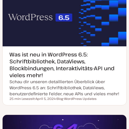
t
u
a
l
i
s
i
e
r
t
Was ist neu in WordPress 6.5:
Schriftbibliothek, DataViews,
Blockbindungen, Interaktivitäts-API und
vieles mehr!
Schau dir unseren detaillierten Überblick über
WordPress 6.5 an: Schriftbibliothek, DataViews,
benutzerdefinierte Felder, neue APIs und vieles mehr!
25 min Lesezeit
April 5, 2024
Blog
WordPress Updates
Lesezeit
D
P
T
a
o
h
t
s
e
u
t
m
m
T
a
a
y
k
p
t