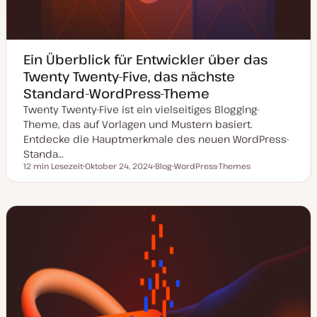
Ein Überblick für Entwickler über das
Twenty Twenty-Five, das nächste
Standard-WordPress-Theme
Twenty Twenty-Five ist ein vielseitiges Blogging-
Theme, das auf Vorlagen und Mustern basiert.
Entdecke die Hauptmerkmale des neuen WordPress-
Standa…
12 min Lesezeit
Oktober 24, 2024
Blog
WordPress-Themes
Lesezeit
D
P
T
a
o
h
t
s
e
u
t
m
m
T
a
a
y
k
p
t
u
a
l
i
s
i
e
r