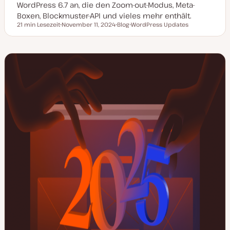
WordPress 6.7 an, die den Zoom-out-Modus, Meta-
Boxen, Blockmuster-API und vieles mehr enthält.
21 min Lesezeit
November 11, 2024
Blog
WordPress Updates
Lesezeit
D
P
T
a
o
h
t
s
e
u
t
m
m
T
a
a
y
k
p
t
u
a
l
i
s
i
e
r
t