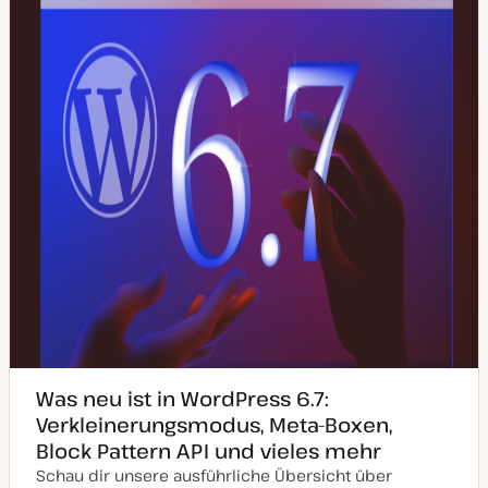
l
i
s
i
e
r
t
Was neu ist in WordPress 6.7:
Verkleinerungsmodus, Meta-Boxen,
Block Pattern API und vieles mehr
Schau dir unsere ausführliche Übersicht über