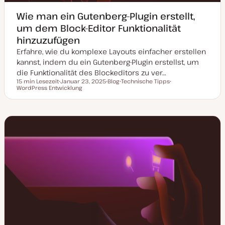
Wie man ein Gutenberg-Plugin erstellt,
um dem Block-Editor Funktionalität
hinzuzufügen
Erfahre, wie du komplexe Layouts einfacher erstellen
kannst, indem du ein Gutenberg-Plugin erstellst, um
die Funktionalität des Blockeditors zu ver…
15 min Lesezeit
Januar 23, 2025
Blog
Technische Tipps
Lesezeit
WordPress Entwicklung
D
P
T
T
a
o
h
h
t
s
e
e
u
t
m
m
m
T
a
a
a
y
k
p
t
u
a
l
i
s
i
e
r
t