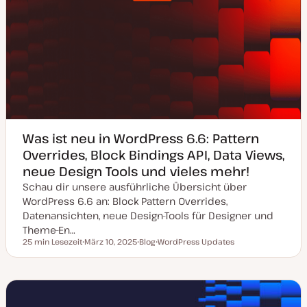
Was ist neu in WordPress 6.6: Pattern
Overrides, Block Bindings API, Data Views,
neue Design Tools und vieles mehr!
Schau dir unsere ausführliche Übersicht über
WordPress 6.6 an: Block Pattern Overrides,
Datenansichten, neue Design-Tools für Designer und
Theme-En…
25 min Lesezeit
März 10, 2025
Blog
WordPress Updates
Lesezeit
D
P
T
a
o
h
t
s
e
u
t
m
m
T
a
a
y
k
p