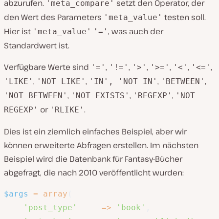
abzurufen.
setzt den Operator, der
'meta_compare'
den Wert des Parameters
testen soll.
'meta_value'
Hier ist
, was auch der
'meta_value'
'='
Standardwert ist.
Verfügbare Werte sind
,
,
,
,
,
,
'='
'!='
'>'
'>='
'<'
'<='
,
,
,
,
'LIKE'
'NOT LIKE'
'IN', 'NOT IN'
'BETWEEN'
,
,
,
'NOT BETWEEN'
'NOT EXISTS'
'REGEXP'
'NOT
or
.
REGEXP'
'RLIKE'
Dies ist ein ziemlich einfaches Beispiel, aber wir
können erweiterte Abfragen erstellen. Im nächsten
Beispiel wird die Datenbank für Fantasy-Bücher
abgefragt, die nach 2010 veröffentlicht wurden:
$args
=
array
(
'post_type'
=>
'book'
,