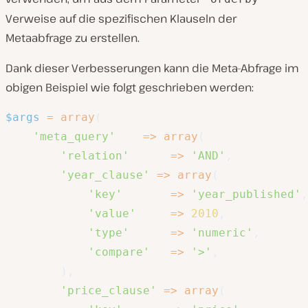
Verweise auf die spezifischen Klauseln der
Metaabfrage zu erstellen.
Dank dieser Verbesserungen kann die Meta-Abfrage im
obigen Beispiel wie folgt geschrieben werden:
$args
=
array
(
'meta_query'
=>
array
(
'relation'
=>
'AND'
,
'year_clause'
=>
array
(
'key'
=>
'year_published'
,
'value'
=>
2010
,
'type'
=>
'numeric'
,
'compare'
=>
'>'
,
)
,
'price_clause'
=>
array
(