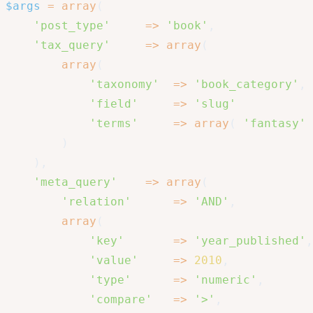
$args
=
array
(
'post_type'
=>
'book'
,
'tax_query'
=>
array
(
array
(
'taxonomy'
=>
'book_category'
,
'field'
=>
'slug'
'terms'
=>
array
(
'fantasy'
)
)
,
'meta_query'
=>
array
(
'relation'
=>
'AND'
,
array
(
'key'
=>
'year_published'
,
'value'
=>
2010
,
'type'
=>
'numeric'
,
'compare'
=>
'>'
,