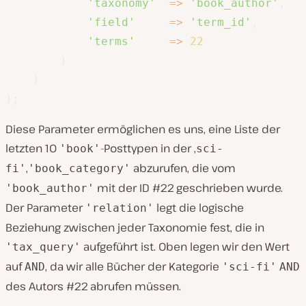
'taxonomy'
=>
'book_author'
,
'field'
=>
'term_id'
,
'terms'
=>
22
)
)
)
;
Diese Parameter ermöglichen es uns, eine Liste der
letzten 10
-Posttypen in der ‚
'book'
sci-
,
abzurufen, die vom
fi'
'book_category'
mit der ID #22 geschrieben wurde.
'book_author'
Der Parameter
legt die logische
'relation'
Beziehung zwischen jeder Taxonomie fest, die in
aufgeführt ist. Oben legen wir den Wert
'tax_query'
auf
, da wir alle Bücher der Kategorie
AND
'sci-fi'
AND
des Autors #22 abrufen müssen.