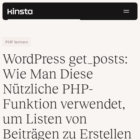
Navig
Kinsta®
Suchen
Plattform
Lösungen
Anmelden
Kostenlos testen
Home
Ressourcen Center
WordPress get_posts: Wie Man Diese Nützliche PHP-Funktion verw
PHP lernen
Preise
Ressourcen
WordPress get_posts:
Kontakt
Wie Man Diese
Nützliche PHP-
Funktion verwendet,
um Listen von
Beiträgen zu Erstellen