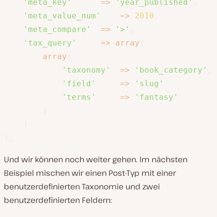
'meta_key'
=>
'year_published'
,
'meta_value_num'
=>
2010
,
'meta_compare'
=>
'>'
,
'tax_query'
=>
array
(
array
(
'taxonomy'
=>
'book_category'
,
'field'
=>
'slug'
'terms'
=>
'fantasy'
)
)
)
;
Und wir können noch weiter gehen. Im nächsten
Beispiel mischen wir einen Post-Typ mit einer
benutzerdefinierten Taxonomie und zwei
benutzerdefinierten Feldern: