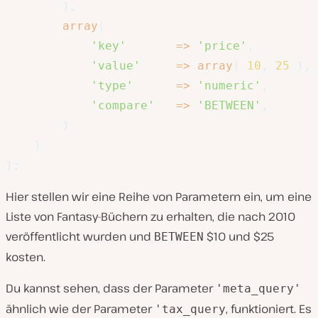
)
,
array
(
'key'
=>
'price'
,
'value'
=>
array
(
10
,
25
)
,
'type'
=>
'numeric'
,
'compare'
=>
'BETWEEN'
,
)
)
)
;
Hier stellen wir eine Reihe von Parametern ein, um eine
Liste von Fantasy-Büchern zu erhalten, die nach 2010
veröffentlicht wurden und
$10 und $25
BETWEEN
kosten.
Du kannst sehen, dass der Parameter
'meta_query'
ähnlich wie der Parameter
‚ funktioniert. Es
'tax_query