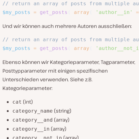
// return an array of posts from multiple au
$my_posts
=
get_posts
(
array
(
'author__in'
=
Und wir können auch mehrere Autoren ausschließen:
// return an array of posts from multiple au
$my_posts
=
get_posts
(
array
(
'author__not_i
Ebenso können wir Kategorieparameter, Tagparameter,
Posttypparameter mit einigen spezifischen
Unterschieden verwenden. Siehe z.B.
Kategorieparameter:
(
int
)
cat
(
string
)
category_name
(
array
)
category__and
(
array
)
category__in
(
array
)
category__not_in