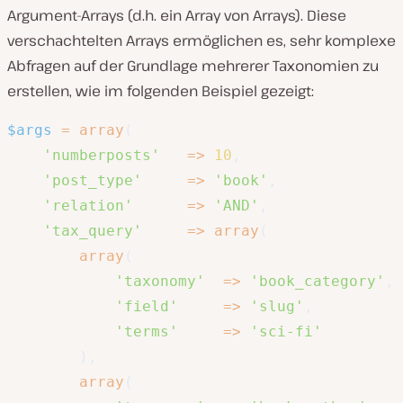
Argument-Arrays (d.h. ein Array von Arrays). Diese
verschachtelten Arrays ermöglichen es, sehr komplexe
Abfragen auf der Grundlage mehrerer Taxonomien zu
erstellen, wie im folgenden Beispiel gezeigt:
$args
=
array
(
'numberposts'
=>
10
,
'post_type'
=>
'book'
,
'relation'
=>
'AND'
,
'tax_query'
=>
array
(
array
(
'taxonomy'
=>
'book_category'
,
'field'
=>
'slug'
,
'terms'
=>
'sci-fi'
)
,
array
(