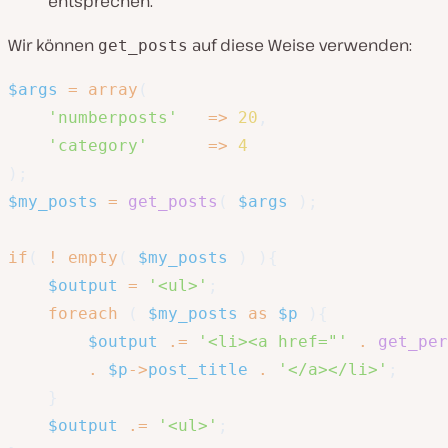
entsprechen.
Wir können
auf diese Weise verwenden:
get_posts
$args
=
array
(
'numberposts'
=>
20
,
'category'
=>
4
)
;
$my_posts
=
get_posts
(
$args
)
;
if
(
!
empty
(
$my_posts
)
)
{
$output
=
'<ul>'
;
foreach
(
$my_posts
as
$p
)
{
$output
.=
'<li><a href="'
.
get_per
.
$p
->
post_title
.
'</a></li>'
;
}
$output
.=
'<ul>'
;