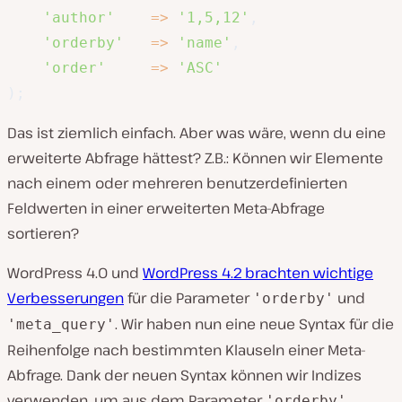
'author'
=>
'1,5,12'
,
'orderby'
=>
'name'
,
'order'
=>
'ASC'
)
;
Das ist ziemlich einfach. Aber was wäre, wenn du eine
erweiterte Abfrage hättest? Z.B.: Können wir Elemente
nach einem oder mehreren benutzerdefinierten
Feldwerten in einer erweiterten Meta-Abfrage
sortieren?
WordPress 4.0 und
WordPress 4.2 brachten wichtige
Verbesserungen
für die Parameter
und
'orderby'
. Wir haben nun eine neue Syntax für die
'meta_query'
Reihenfolge nach bestimmten Klauseln einer Meta-
Abfrage. Dank der neuen Syntax können wir Indizes
verwenden, um aus dem Parameter
'orderby'