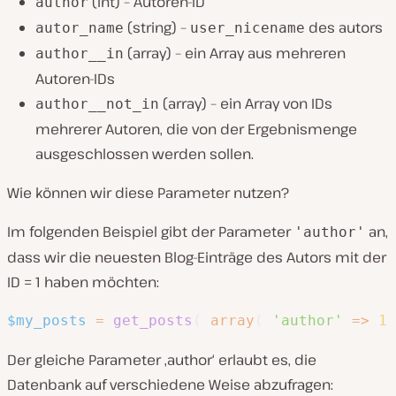
(
int
) – Autoren-ID
author
(
string
) –
des autors
autor_name
user_nicename
(
array
) – ein Array aus mehreren
author__in
Autoren-IDs
(
array
) – ein Array von IDs
author__not_in
mehrerer Autoren, die von der Ergebnismenge
ausgeschlossen werden sollen.
Wie können wir diese Parameter nutzen?
Im folgenden Beispiel gibt der Parameter
an,
'author'
dass wir die neuesten Blog-Einträge des Autors mit der
ID = 1 haben möchten:
$my_posts
=
get_posts
(
array
(
'author'
=>
1
Der gleiche Parameter ‚author‘ erlaubt es, die
Datenbank auf verschiedene Weise abzufragen: