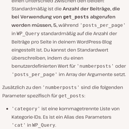
einen Unterschied zwischen den beiden:
Standardmäßig ist die
Anzahl der Beiträge, die
bei Verwendung von
abgerufen
get_posts
werden müssen, 5,
während
'posts_per_page'
in
standardmäßig auf die Anzahl der
WP_Query
Beiträge pro Seite in deinem WordPress-Blog
eingestellt ist. Du kannst den Standardwert
überschreiben, indem du einen
benutzerdefinierten Wert für
oder
'numberposts'
im Array der Argumente setzt.
'posts_per_page'
Zusätzlich zu den
sind die folgenden
'numberposts'
Parameter spezifisch für
:
get_posts
ist eine kommagetrennte Liste von
'category'
Kategorie-IDs. Es ist ein Alias des Parameters
in
.
'cat'
WP_Query