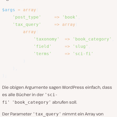
$args
=
array
(
'post_type'
=>
'book'
,
'tax_query'
=>
array
(
array
(
'taxonomy'
=>
'book_category'
,
'field'
=>
'slug'
,
'terms'
=>
'sci-fi'
)
)
,
)
;
Die obigen Argumente sagen WordPress einfach, dass
es alle Bücher in der
'sci-
abrufen soll.
fi'
'book_category'
Der Parameter
nimmt ein Array von
'tax_query'