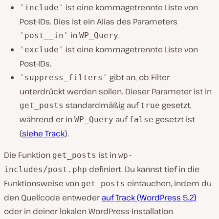
ist eine kommagetrennte Liste von
'include'
Post-IDs. Dies ist ein Alias des Parameters
in
.
'post__in'
WP_Query
ist eine kommagetrennte Liste von
'exclude'
Post-IDs.
gibt an, ob Filter
'suppress_filters'
unterdrückt werden sollen. Dieser Parameter ist in
standardmäßig auf
gesetzt,
get_posts
true
während er in
auf
gesetzt ist
WP_Query
false
(
siehe Track
).
Die Funktion
ist in
get_posts
wp-
definiert. Du kannst tief in die
includes/post.php
Funktionsweise von
eintauchen, indem du
get_posts
den Quellcode entweder
auf Track (WordPress 5.2)
oder in deiner lokalen WordPress-Installation